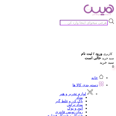
جستجوی
محصولات
ورود / ثبت نام
کاربری
خالی است
سبد خرید
سبد خرید
0
خانه
دسته بندی کالا ها
لوازم تحریر و هنر
مداد
پاک کن و غلط گیر
مداد تراش
اتود و نوک
روان نویس فانتزی
خودکار و خودکار فشاری