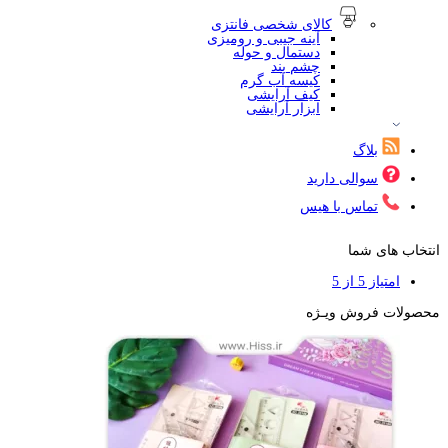
کالای شخصی فانتزی
آینه جیبی و رومیزی
دستمال و حوله
چشم بند
کیسه آب گرم
کیف آرایشی
ابزار آرایشی
بلاگ
سوالی دارید
تماس با هیس
انتخاب های شما
امتیاز 5 از 5
محصولات فروش ویـژه