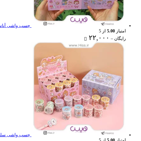
چسب واشی آناستا
امتیاز
5.00
از 5
Price
۲۲,۰۰۰
رایگان
–
range:
رایگان
through
۲۲,۰۰۰ تومان
چسب واشی سلنا
امتیاز
5.00
از 5