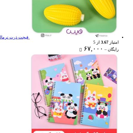
فیجت ذرت نرمال
امتیاز
3.67
از 5
Price
۶۷,۰۰۰
رایگان
–
range:
رایگان
through
۶۷,۰۰۰ تومان