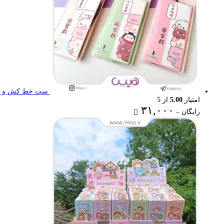
ست خط کش و گون
امتیاز
5.00
از 5
Price
۳۱,۰۰۰
رایگان
–
range:
رایگان
through
۳۱,۰۰۰ تومان