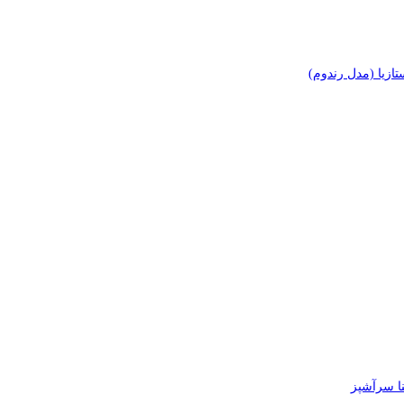
زیا (مدل رندوم)
 سرآشپز