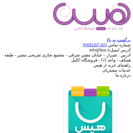
برگشت به بالا
شماره تماس
021-91691267
آدرس ایمیل
info@hiss.ir
آدرس : شیراز – خیابان مشیر شرقی - مجتمع تجاری تفریحی مشیر - طبقه
همکف - واحد G5 - فروشگاه اکلیل
راهنمای خرید از هیس
خدمات مشتریان
درباره ما