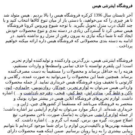
فروشگاه اینترنتی هیس
آخر تابستان سال 1396 کرکره فروشگاه هیس را بالا بردیم . هیس متولد شد
تا هر چیزی را که می‌خواهید، با دستی باز از میان تنوع کالاها انتخاب کنید و با
چند کلیک درب منزل تحویل بگیرید. با توجه شیوع ویروس کرونا فروشگاه
هیس سعی کرد تا گستردگی زیادی در دسته بندی و تنوع محصولات خودش
ایجاد کنه تا شما دیگه نیازی به بیرون رفتن از منزل رو نداشته باشید. در
ادامه به دسته بندی محصولاتی که فروشگاه هیس داره ارائه میکنه خواهیم
پرداخت .
فروشگاه اینترنتی هیس، بزرگ‌ترین وارد‌کننده و تولید‌کننده لوازم تحریر
است؛ این پلتفرم توانسته با حذف تمامی واسطه‌ها و واردات مستقیم،
هزینه را به حداقل برساند و محصولات را مستقیماً به دست مصرف‌کننده
برساند. همچنین شما این محصولات را می‌توانید به صورت عمده، رگلامی و
کارتونی با تخفیف ویژه فروشگاه هیس خریداری نمایید. از جمله محصولات
وارداتی هیس می‌توان به
لوازم تحریر
،
خودکار
،
روان‌نویس
،
جامدادی
،
اتود
،
پاکن و غلط گیر
،
مدادتراش
،
خط کش
،
قیچی
،
دفترچه یادداشت
و... ) اشاره
داشت. لوازم تحریر‌های فروشگاه آنلاین هیس در بیشتر موارد یونیک و
منحصر به فروشگاه می‌باشد که مستقیماً از کشور‌های چین، ژاپن و...
خریداری شده‌اند. از دیگر موارد می‌توان به لوازم آرایشی نیز اشاره داشت؛
از جمله
لوازم آرایشی
می‌توان به (ماسک صورت، ناخن مصنوعی، تیغ
اصلاح صورت، گیره مو، برس، کیسه آب گرم و... ) اشاره داشت. که
همیشه بهترین‌ها و باکیفیت‌ترین لوازم را برای شما موجود کرده‌ایم تا بتوانیم
زیبایی بیشتری را به زیبا رویان برسانیم. ضمن اینکه همه محصولات دارای