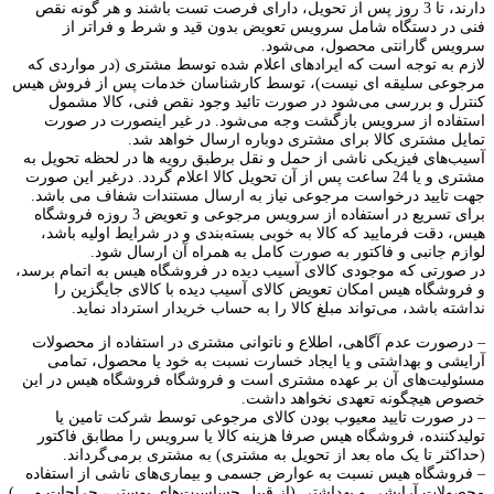
دارند، تا 3 روز پس از تحویل، دارای فرصت تست باشند و هر گونه نقص
فنی در دستگاه شامل سرویس تعویض بدون قید و شرط و فراتر از
سرویس گارانتی محصول، می‏‌شود.
لازم به توجه است که ایرادهای اعلام شده توسط مشتری (در مواردی که
مرجوعی سلیقه ای نیست)، توسط کارشناسان خدمات پس از فروش هیس
کنترل و بررسی می‏‌شود در صورت تائید وجود نقص فنی، کالا مشمول
استفاده از سرویس بازگشت وجه می‏‌شود. در غیر اینصورت در صورت
تمایل مشتری کالا برای مشتری دوباره ارسال خواهد شد.
آسیب‏‌های فیزیکی ناشی از حمل و نقل برطبق رویه ها در لحظه تحویل به
مشتری و یا 24 ساعت پس از آن تحویل کالا اعلام گردد. درغیر این صورت
جهت تایید درخواست مرجوعی نیاز به ارسال مستندات شفاف می باشد.
برای تسریع در استفاده از سرویس مرجوعی و تعویض 3 روزه فروشگاه
هیس، دقت فرمایید که کالا به ‏خوبی بسته‌بندی و در شرایط اولیه باشد،
لوازم جانبی و فاکتور به صورت کامل به همراه آن ارسال شود.
در صورتی که موجودی کالای آسیب دیده در فروشگاه هیس به اتمام برسد،
و فروشگاه هیس امکان تعویض کالای آسیب دیده با کالای جایگزین را
نداشته باشد، می‌تواند مبلغ کالا را به حساب خریدار استرداد نماید.
– درصورت عدم آگاهی، اطلاع و ناتوانی مشتری در استفاده از محصولات
آرایشی و بهداشتی و یا ایجاد خسارت نسبت به خود یا محصول، تمامی
مسئولیت­‌های آن بر عهده مشتری است و فروشگاه فروشگاه هیس در این
خصوص هیچگونه تعهدی نخواهد داشت.
– در صورت تایید معیوب بودن کالای مرجوعی توسط شرکت تامین یا
تولیدکننده، فروشگاه هیس صرفا هزینه کالا یا سرویس را مطابق فاکتور
(حداکثر تا یک ماه بعد از تحویل به مشتری) به مشتری برمی‌گرداند.
– فروشگاه هیس نسبت به عوارض جسمی و بیماری‌های ناشی از استفاده
محصولات آرایشی و بهداشتی (از قبیل حساسیت‌های پوستی، جراحات و …)