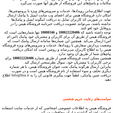
مکاتبات و پاسخ‌های این فروشگاه از طریق آنها صورت می‌گیرد.
جهت اطلاع‌رسانی رویدادها، خدمات و سرویس‌های ویژه یا پروموشن‌ها،
امکان دارد فروشگاه هیس برای اعضای وب سایت ایمیل یا پیامک ارسال
نماید. در صورتی که کاربران تمایل به دریافت اینگونه ایمیل و پیامک‌ها
نداشته باشند، می‌توانند عضویت دریافت خبرنامه فروشگاه هیس را در
پروفایل خود لغو کنند.
توجه داشته باشید که
100022220406
و
10000346
تنها شماره‌‌هایی است که
فروشگاه هیس از طریق آن برای کاربران و مشتریان خود پیامک (اس ام
اس) ارسال می‌کند. همچنین این شماره‌‌ها سامانه ارسال پیامک است که
وضعیت پردازش سفارش یا رویدادها، خدمات و سرویس‌های ویژه فروشگاه
هیس را به اطلاع کاربران می‌رساند و روشن است که امکان دریافت
پیام‌های شما از طریق آن وجود ندارد.
همچنین ممکن است فروشگاه هیس از طریق شماره
100022220406
برای
برخی کاربران یا مشتریان خود، سوال نظرسنجی ارسال کند.
بنابراین ارسال هرگونه پیامک تحت عنوان فروشگاه هیس، با هر شماره
دیگری تخلف و سوء استفاده از نام فروشگاه هیس است و در صورت
دریافت چنین پیامکی، لطفاً جهت پیگیری قانونی آن را به Info@hiss.ir اطلاع
دهید.
سیاست‏‌های رعایت حریم شخصی
فروشگاه هیس به اطلاعات خصوصی اشخاصى که از خدمات سایت استفاده
می‏‌کنند، احترام گذاشته و از آن محافظت می‏‌کند.