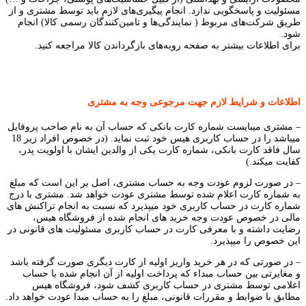
مسئولیت و پاسخگویی ندارد. انجام پیگیری‌های لازم باید توسط مشتری و از
طریق شرکت‌های مربوط ( نمایندگی‌ها و تامین‌کنندگان رسمی کالا) انجام
شود.
برای اطلاعات بیشتر به صفحه رویه‌های بازگرداندن کالا مراجعه کنید.
اطلاعات و شرایط لازم جهت مرجوعی وجه به مشتری
– مشتری میبایست شماره کارت بانکی که حساب آن به نام صاحب پروفایل
میباشد را در حساب کاربری هیس خود ثبت نماید. (در خصوص افراد زیر 18
سال فاقد کارت بانکی، شماره کارت یکی از والدین ایشان با اولویت پدر،
کفایت میکند.)
– در صورت لزوم عودت وجه به حساب مشتری، اصل بر این است که مبلغ
به شماره کارت اعلام شده توسط مشتری عودت خواهد شد. مشتری با درج
شماره کارت در حساب کاربری خود میپذیرد که نسبت به انجام تراکنش های
مالی در خصوص عودت وجه خرید های انجام شده از فروشگاه هیس،
رضایت داشته و با معرفی کارت در حساب کاربری مسئولیت های قانونی در
این خصوص را میپذیرد.
– در صورتی که در هر خرید واریز اولیه از کارت دیگری صورت گرفته باشد
و مغایرتی بین حساب مبداء که پرداخت اولیه از آن انجام شده با حساب
اعلامی توسط مشتری در حساب کاربری کشف شود، فروشگاه هیس
مطابق با ضوابط و مقررات قانونی، مبلغ را به حساب مبدا عودت خواهد داد.