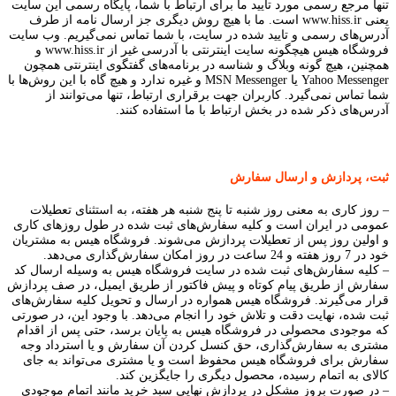
تنها مرجع رسمی مورد تایید ما برای ارتباط با شما، پایگاه رسمی این سایت
یعنی www.hiss.ir است. ما با هیچ روش دیگری جز ارسال نامه از طرف
آدرس‏‌های رسمی و تایید شده در سایت، با شما تماس نمی‌‏گیریم. وب سایت
فروشگاه هیس هیچگونه سایت اینترنتی با آدرسی غیر از www.hiss.ir و
همچنین، هیچ گونه وبلاگ و شناسه در برنامه‏‌های گفتگوی اینترنتی همچون
Yahoo Messenger یا MSN Messenger و غیره ندارد و هیچ ‏گاه با این روش‏‌ها با
شما تماس نمی‏‌گیرد. کاربران جهت برقراری ارتباط، تنها می‏‌توانند از
آدرس‌‏های ذکر شده در بخش ارتباط با ما استفاده کنند.
ثبت، پردازش و ارسال سفارش
– روز کاری به معنی روز شنبه تا پنج شنبه هر هفته، به استثنای تعطیلات
عمومی در ایران است و کلیه سفارش‏‌های ثبت شده در طول روزهای کاری
و اولین روز پس از تعطیلات پردازش می‌‏شوند. فروشگاه هیس به مشتریان
خود در 7 روز هفته و 24 ساعت در روز امکان سفارش‌‏گذاری می‌‏دهد.
– کلیه سفارش‌‏های ثبت شده در سایت فروشگاه هیس به وسیله ارسال کد
سفارش از طریق پیام کوتاه و پیش فاکتور از طریق ایمیل، در صف پردازش
قرار می‏‌گیرند. فروشگاه هیس همواره در ارسال و تحویل کلیه سفارش‌‏های
ثبت شده، نهایت دقت و تلاش خود را انجام می‌دهد. با وجود این، در صورتی
که موجودی محصولی در فروشگاه هیس به پایان برسد، حتی پس از اقدام
مشتری به سفارش‌‏گذاری، حق کنسل کردن آن سفارش و یا استرداد وجه
سفارش برای فروشگاه هیس محفوظ است و یا مشتری می‏‌تواند به جای
کالای به اتمام رسیده، محصول دیگری را جایگزین کند.
– در صورت بروز مشکل در پردازش نهایی سبد خرید مانند اتمام موجودی