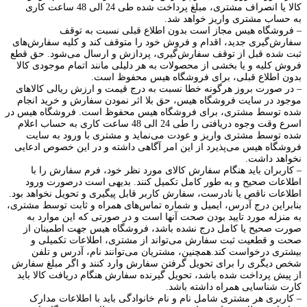
کالا یا انصراف مشتری، مبلغ پرداخت شده طی 24 الی 48 ساعت کاری
به حساب مشتری واریز خواهد شد.
– فروشگاه هیس مجاز است بدون اطلاع قبلی نسبت به توقف
سفارش‌‏گیری جدید، اقدام و فروش خود را متوقف کند و کلیه سفارش‌‏های
ثبت شده قبل از توقف سفارش‌‏گیری، پردازش و ارسال می‌‏شود. حق قطع
فروش کلیه و یا بخشی از محصولات به هر دلیلی مانند اتمام موجودی کالا
بدون اطلاع قبلی، برای فروشگاه هیس محفوظ است.
– در صورت بروز هرگونه خطا نسبت به درج قیمت و ارزش ریالی کالاهای
موجود در سایت فروشگاه هیس، حق بلا اثر نمودن سفارش و خرید انجام
شده توسط مشتری، برای فروشگاه هیس محفوظ است. فروشگاه هیس در
اسرع وقت وجوه دریافتی را طی 24 الی 48 ساعت کاری به حساب اعلام
شده توسط مشتری واریز و عودت می‌نماید و مشتری با ورود به سایت
فروشگاه هیس می‌پذیرد از این امر آگاهی داشته و در این خصوص ادعایی
نخواهد داشت.
– کاربران باید هنگام سفارش کالای مورد نظر خود، فرم سفارش را با
اطلاعات صحیح و به طور کامل تکمیل کنند. بدیهی است درصورت ورود
اطلاعات ناقص یا نادرست، سفارش کاربر قابل پیگیری و تحویل نخواهد بود.
بنابراین درج آدرس، ایمیل و شماره تماس‌های همراه و ثابت توسط مشتری،
به منزله مورد تایید بودن صحت آنها است و در صورتی که این موارد به
صورت صحیح یا کامل درج نشده باشد، فروشگاه هیس جهت اطمینان از
صحت و قطعیت ثبت سفارش می‌تواند از مشتری، اطلاعات تکمیلی و
بیشتری درخواست کند.همچنین، مشتریان می‌توانند نام، آدرس و تلفن
شخص دیگری را برای تحویل گرفتن سفارش وارد کنند و اگر مبلغ سفارش
از پیش پرداخت شده باشد، تحویل گیرنده سفارش هنگام دریافت کالا باید
کارت شناسایی همراه داشته باشد.
– کاربری هر مشتری شامل نام و نام خانوادگی باید با اطلاعات مدارک