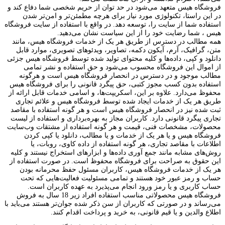
فروشگاه هیس متعهد می‏‌شود در حد توان از حریم شخصی شما دفاع کند و
در این راستا، تکنولوژی مورد نیاز برای هرچه مطمئن‏‌تر و امن‏‌تر شدن
استفاده شما از سایت را، توسعه دهد. در واقع با استفاده از سایت فروشگاه
هیس ، شما رضایت خود را از این سیاست نشان می‏‌دهید.
همه مطالب در دسترس از طریق هر یک از خدمات فروشگاه هیس، مانند
متن، گرافیک، آرم، آیکون دکمه، تصاویر، ویدئوهای تصویری، موارد قابل
دانلود و کپی، داده‌ها و کلیه محتوای تولید شده توسط فروشگاه هیس جزئی
از اموال این فروشگاه محسوب می‏‌شود و حق استفاده و نشر تمامی
مطالب موجود و در دسترس در انحصار فروشگاه هیس است و هرگونه
استفاده بدون کسب مجوز کتبی، حق پیگرد قانونی را برای فروشگاه هیس
محفوظ می‏‌دارد. علاوه بر این، اسکریپت‌ها، و اسامی خدمات قابل ارائه از
طریق هر یک از خدمات ایجاد شده توسط فروشگاه هیس و علائم تجاری
ثبت شده نیز در انحصار فروشگاه هیس است و هر گونه استفاده با مقاصد
تجاری پیگرد قانونی دارد. کاربران مجاز به بهره‌‏برداری و استفاده از لیست
محصولات، مشخصات فنی، قیمت و هر گونه استفاده از مشتقات وب‏‌سایت
فروشگاه هیس و یا هر یک از خدمات و یا مطالب، دانلود یا کپی کردن
اطلاعات با مقاصد تجاری، هر گونه استفاده از داده کاوی، روبات، یا
روش‌‏های مشابه مانند جمع آوری داده‌‏ها و ابزارهای استخراج نیستند و کلیه
این حقوق به صراحت برای فروشگاه محفوظ است. در صورت استفاده از
هر یک از خدمات فروشگاه هیس، کاربران مسئول حفظ محرمانه بودن
حساب و رمز عبور خود هستند و تمامی مسئولیت فعالیت‌‏هایی که تحت
حساب کاربری و یا رمز ورود انجام می‏‌پذیرد به عهده کاربران است.
فروشگاه هیس محصولاتی مناسب استفاده افراد زیر 18 سال به فروش
می‏‌رساند و در صورتی که کاربران از سن ذکر شده جوان‌‏تر هستند می‌‏باید با
اطلاع والدین و یا قیم قانونی، به خرید و پرداخت اقدام کنند.