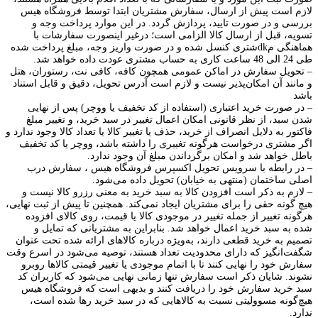
لازم است پیش از ارسال، سفارش مشتریان ابتدا توسط فروشگاه هیس
بررسی و در صورت تایید، پردازش گردد. در این موارد پرداخت وجه و
تسویه، قبل از ارسال کالا الزامی است؛ درغیر اینصورت سفارشات با
هماهنگی مdkشتری کنسل شده و در صورت واریز وجه، مبلغ پرداخت شده
طی 24 الی 48 ساعت کاری به حساب مشتری عودت داده خواهد شد.
– تحویل سفارش در اماکن عمومی همچون کافه، کافی نت، رستوران، هتل
و مانند آن امکان‌پذیر نیست و لازم است آدرس تحویل، دقیق و قابل استناد
باشد
– در صورت خرید اعتباری (استفاده از کد تخفیف یا ووچر) پس از نهایی
شدن سبد، از نظر قانونی امکان اعمال تغییر در سبد خرید، و تغییر مبلغ
فاکتور به دلایل انصراف از خرید، حذف یا تغییر کالا یا تعداد کالا وجود ندارد و
اگر مشتری درخواست هرگونه تغییری را داشته باشد، ووچر یا کد تخفیف
باطل خواهد شد و امکان برگرداندن مبلغ آن وجود ندارد.
– در رابطه با سرویس تحویل اکسپرس فروشگاه هیس ، سفارش درب
اصلی ساختمان (منتهی به خیابان) تحویل داده می‌شود.
– لازم به ذکر است افزودن کالا به سبد خرید به معنی رزرو کالا نیست و
هیچ گونه حقی را برای مشتریان ایجاد نمی‌کند. همچنین تا پیش از ثبت نهایی،
هرگونه تغییر از جمله تغییر در موجودی کالا یا قیمت، روی کالای افزوده
شده به سبد خرید اعمال خواهد شد. بنابراین به مشتریانی که تمایل و
تصمیم به خرید قطعی دارند، به‌ویژه درباره کالاهای ارائه شده تحت عنوان
شگفت‌انگیز که دارای محدودیت تعداد هستند، توصیه می‌شود در اسرع وقت
سفارش خود را نهایی کنند تا با اتمام موجودی یا تغییر قیمتی کالاها روبرو
نشوند. شایان ذکر است سفارش تنها زمانی نهایی می‌شود که کاربران کد
سبد خرید سفارش خود را دریافت کنند و بدیهی است که فروشگاه هیس
هیچ‌گونه مسوولیتی نسبت به کالاهایی که در سبد خرید رها شده است،
ندارد.