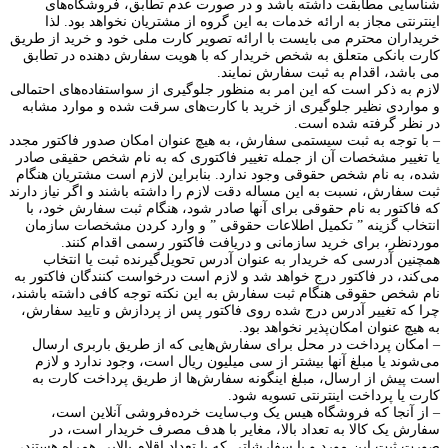
شناسایی مطابقت داشته باشد و در صورت عدم تطابق، فروشگاه‌‌های
اینترنتی مجاز به ارائه خدمات به این گروه از مشتریان نخواهد بود. لذا
خریداران محترم می بایست با ارائه تصویر کارت ملی خود و خرید از طریق
کارت بانکی متعلق به شخص خریدار که با هویت سفارش دهنده در تطابق
می باشد، اقدام به ثبت سفارش نمایند.
لازم به ذکر است که این امر به منظور جلوگیری از سواستفاده‌های احتمالی
و مواردی نظیر جلوگیری از خرید با کارت‌های سرقت شده و موارد مشابه
در نظر گرفته شده است.
– با توجه به ثبت سیستمی سفارش، به هیچ عنوان امکان صدور فاکتور مجدد
یا تغییر مشخصات آن از جمله تغییر فاکتوری که به نام شخص حقیقی صادر
شده، به نام شخص حقوقی وجود ندارد. بنابراین لازم است مشتریان هنگام
ثبت سفارش، نسبت به این مساله دقت لازم را داشته باشند و اگر نیاز دارند
که فاکتور به نام حقوقی برای آنها صادر شود، هنگام ثبت سفارش خود، با
انتخاب گزینه ” تکمیل اطلاعات حقوقی ” و وارد کردن مشخصات سازمان
موردنظر، برای خرید سازمانی و دریافت فاکتور رسمی اقدام کنند.
همچنین آدرسی که خریدار به عنوان آدرس تحویل‌گیرنده ثبت یا انتخاب
می‌کند، در فاکتور درج خواهد شد و لازم است درخواست کنندگان فاکتور به
نام شخص حقوقی هنگام ثبت سفارش به این نکته توجه کافی داشته باشند،
چرا که تغییر آدرس درج شده روی فاکتور پس از پردازش و تایید سفارش،
به هیچ عنوان امکان‌پذیر نخواهد بود.
– امکان پرداخت در محل برای سفارش‌هایی که از طریق باربری ارسال
می‌شوند یا مبلغ آنها بیشتر از سی میلیون ریال است، وجود ندارد و لازم
است پیش از ارسال، مبلغ اینگونه سفارش‌ها از طریق پرداخت کارت به
کارت یا پرداخت اینترنتی تسویه شود.
– از آنجا که فروشگاه هیس یک وب‌سایت خرده‌فروشی آنلاین است،
سفارش یک کالا به تعداد بالا، مغایر با هدف مصرف خریدار است، در
صورت ثبت این مورد و یا سفارشاتی که با تعداد اقلام بالایی همراه هستند،