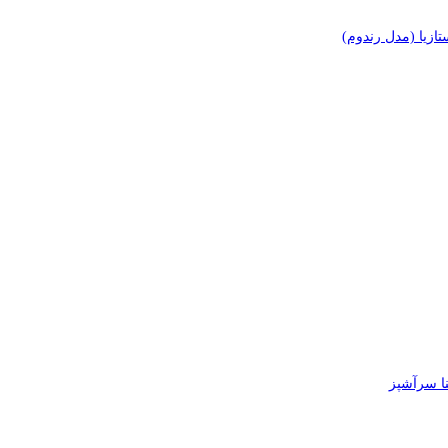
زیا (مدل رندوم)
 سرآشپز