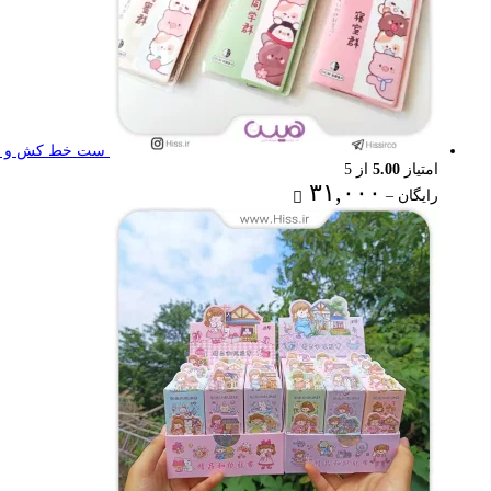
ست خط کش و گون
امتیاز
5.00
از 5
Price
۳۱,۰۰۰
رایگان
–
range:
رایگان
through
۳۱,۰۰۰ تومان