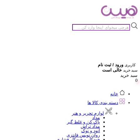
جستجوی
محصولات
ورود / ثبت نام
کاربری
خالی است
سبد خرید
سبد خرید
0
خانه
دسته بندی کالا ها
لوازم تحریر و هنر
مداد
پاک کن و غلط گیر
مداد تراش
اتود و نوک
روان نویس فانتزی
خودکار و خودکار فشاری