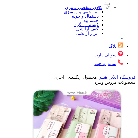
کالای شخصی فانتزی
آینه جیبی و رومیزی
دستمال و حوله
چشم بند
کیسه آب گرم
کیف آرایشی
ابزار آرایشی
بلاگ
سوالی دارید
تماس با هیس
فروشگاه آنلاین هیس
محصول رنگبندی :
آجری
محصولات فروش ویـژه