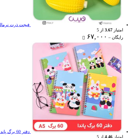
فیجت ذرت نرمال
امتیاز
3.67
از 5
Price
۶۷,۰۰۰
رایگان
–
range:
رایگان
through
۶۷,۰۰۰ تومان
دفتر 60 برگ پاندا
امتیاز
4.46
از 5