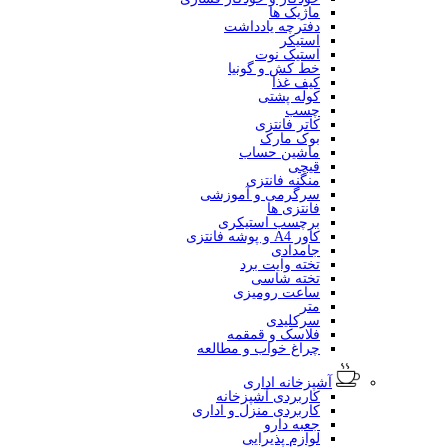
ماژیک ها
دفترچه یادداشت
استیکر
استیک نوت
خط کش و گونیا
کیف غذا
کوله پشتی
چسب
کاتر فانتزی
بوک مارک
ماشین حساب
قیچی
منگنه فانتزی
سرگرمی و آموزشی
فانتزی ها
برچسب استیکری
کاور A4 و پوشه فانتزی
جامدادی
تخته وایت برد
تخته شاسی
ساعت رومیزی
متر
سرکلیدی
فلاسک و قمقمه
چراغ خواب و مطالعه
آشپزخانه اداری
کاربردی آشپزخانه
کاربردی منزل و اداری
جعبه دارو
لوازم پذیرایی