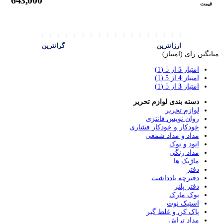
643,000
قیمت
ارزانترین
گرانترین
میانگین رای (امتیاز)
امتیاز
5
از 5
(1)
امتیاز
4
از 5
(1)
امتیاز
3
از 5
(1)
دسته بندی لوازم تحریر
لوازم تحریر
روان نویس فانتزی
خودکار و خودکار فشاری
مداد و مداد شمعی
اتود و نوک
مداد رنگی
ماژیک ها
دفتر
دفترچه یادداشت
دفتر پلنر
بوک مارک
استیک نوت
پاک کن و غلط گیر
مداد تراش