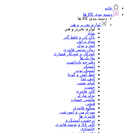
خانه
دسته بندی کالا ها
دسته بندی کالا ها
لوازم تحریر و هنر
لوازم تحریر و هنر
مداد
پاک کن و غلط گیر
مداد تراش
اتود و نوک
روان نویس فانتزی
خودکار و خودکار فشاری
ماژیک ها
دفترچه یادداشت
استیکر
استیک نوت
خط کش و گونیا
کیف غذا
کوله پشتی
چسب
کاتر فانتزی
بوک مارک
ماشین حساب
قیچی
منگنه فانتزی
سرگرمی و آموزشی
فانتزی ها
برچسب استیکری
کاور A4 و پوشه فانتزی
جامدادی
تخته وایت برد