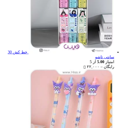
خط کش 30
سانتی تاشو
امتیاز
5.00
از 5
Price
رایگان
–
۲۲,۰۰۰
range:
رایگان
through
۲۲,۰۰۰ تومان