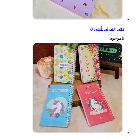
دفترچه پلنر آشپزی
ناموجود