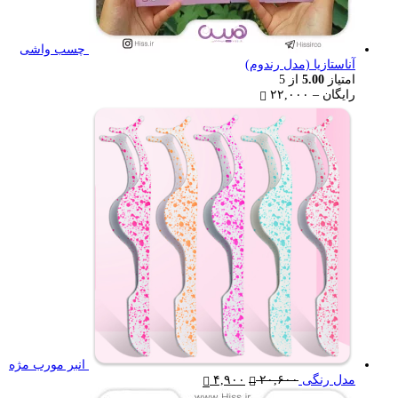
چسب واشی
آناستازیا (مدل رندوم)
امتیاز
5.00
از 5
Price
رایگان
–
۲۲,۰۰۰
range:
رایگان
through
۲۲,۰۰۰ تومان
انبر مورب مژه
Current
Original
مدل رنگی
۲۰,۶۰۰
۴,۹۰۰
price
price