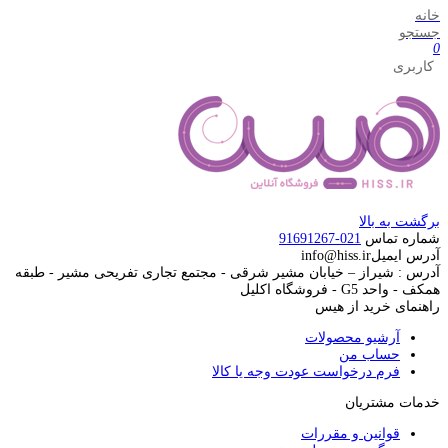
خانه
جستجو
0
کاربری
برگشت به بالا
شماره تماس
021-91691267
آدرس ایمیل
info@hiss.ir
آدرس : شیراز – خیابان مشیر شرقی - مجتمع تجاری تفریحی مشیر - طبقه
همکف - واحد G5 - فروشگاه اکلیل
راهنمای خرید از هیس
آرشیو محصولات
حساب من
فرم درخواست عودت وجه یا کالا
خدمات مشتریان
قوانین و مقررات