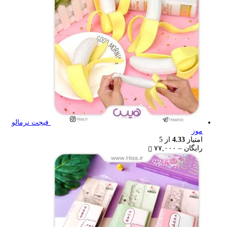
۷۷,۰۰۰ تومان
فیجت نرمالو
موز
امتیاز
4.33
از 5
Price
رایگان
–
۷۷,۰۰۰
range:
رایگان
through
۷۷,۰۰۰ تومان