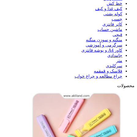
خط کش
کیف غذا و کیف
کوله پشتی
چسب
کاتر فانتزی
ماشین حساب
قیچی
منگنه و سوزن منگنه
سرگرمی و آموزشی
کاور A4 و پوشه فانتزی
جامدادی
متر
سرکلیدی
فلاسک و قمقمه
چراغ مطالعه و چراغ خواب
محصولات