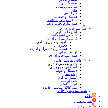
تخته شاسی
ساعت رومیزی
متر
سرکلیدی
فلاسک و قمقمه
چراغ خواب و مطالعه
همه لوازم تحریر و هنر
آشپزخانه اداری
آشپزخانه اداری
کاربردی آشپزخانه
کاربردی منزل و اداری
کاربردی منزل و اداری
جعبه دارو
همه کاربردی منزل و اداری
لوازم پذیرایی
همه آشپزخانه اداری
کالای شخصی فانتزی
کالای شخصی فانتزی
آینه جیبی و رومیزی
دستمال و حوله
چشم بند
کیسه آب گرم
کیف آرایشی
ابزار آرایشی
همه کالای شخصی فانتزی
همه دسته بندی کالا ها
بلاگ
سوالی دارید
تماس با هیس