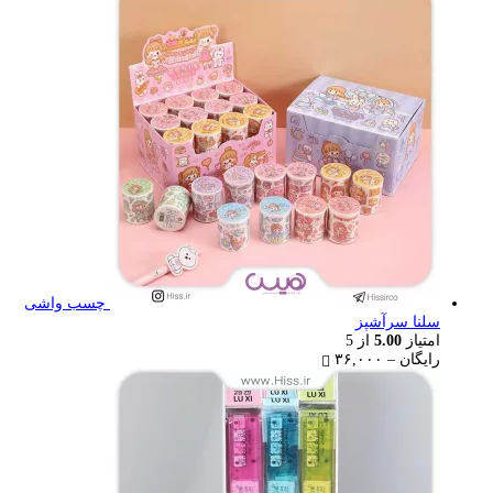
چسب واشی
سلنا سرآشپز
امتیاز
5.00
از 5
Price
رایگان
–
۳۶,۰۰۰
range:
رایگان
through
۳۶,۰۰۰ تومان