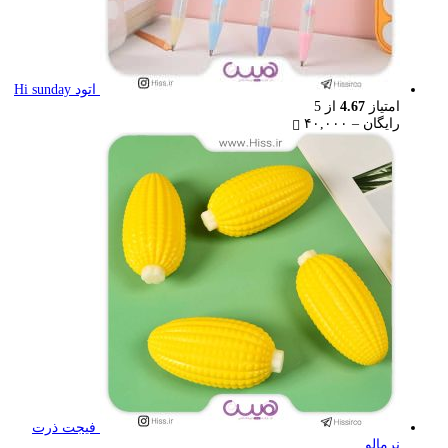
اتود Hi sunday
امتیاز
4.67
از 5
Price
رایگان
–
۴۰,۰۰۰
range:
رایگان
through
۴۰,۰۰۰ تومان
فیجت ذرت
نرمالو