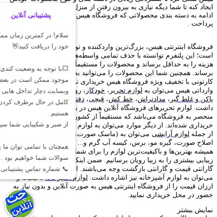
ایجاد کنه تا شما دیگه نیازی به بیرون رفتن از منزل رو نداشته باشید. در
ادامه به دسته بندی محصولاتی که فروشگاه هیس داره ارائه میکنه خواهیم
پرداخت .
فروشگاه اینترنتی هیس، بزرگ‌ترین وارد‌کننده و تولید‌کننده لوازم تحریر
است؛ این پلتفرم توانسته با حذف تمامی واسطه‌ها و واردات مستقیم،
هزینه را به حداقل برساند و محصولات را مستقیماً به دست مصرف‌کننده
برساند. همچنین شما این محصولات را می‌توانید به صورت عمده، رگلامی و
کارتونی با تخفیف ویژه فروشگاه هیس خریداری نمایید. از جمله محصولات
وارداتی هیس می‌توان به
لوازم تحریر
،
خودکار
،
روان‌نویس
،
جامدادی
،
اتود
،
پاکن و غلط گیر
،
مدادتراش
،
خط کش
،
قیچی
،
دفترچه یادداشت
و... ) اشاره
داشت. لوازم تحریر‌های فروشگاه آنلاین هیس در بیشتر موارد یونیک و
منحصر به فروشگاه می‌باشد که مستقیماً از کشور‌های چین، ژاپن و...
خریداری شده‌اند. از دیگر موارد می‌توان به لوازم آرایشی نیز اشاره داشت؛
از جمله
لوازم آرایشی
می‌توان به (ماسک صورت، ناخن مصنوعی، تیغ
اصلاح صورت، گیره مو، برس، کیسه آب گرم و... ) اشاره داشت. که
همیشه بهترین‌ها و باکیفیت‌ترین لوازم را برای شما موجود کرده‌ایم تا بتوانیم
زیبایی بیشتری را به زیبا رویان برسانیم. ضمن اینکه همه محصولات دارای
گارانتی قیمت و گارانتی بازگشت وجه می‌باشند. از دیگر محصولات هیس
می‌توان به لوازم آشپزخانه نیز اشاره داشت.
لوازم آشپزخانه
باکیفیت و
ارزان قیمت را از فروشگاه اینترنتی هیس به صورت آنلاین و بدون نیاز به
حضور در محل خریداری نمایید.
نمایش بیشتر