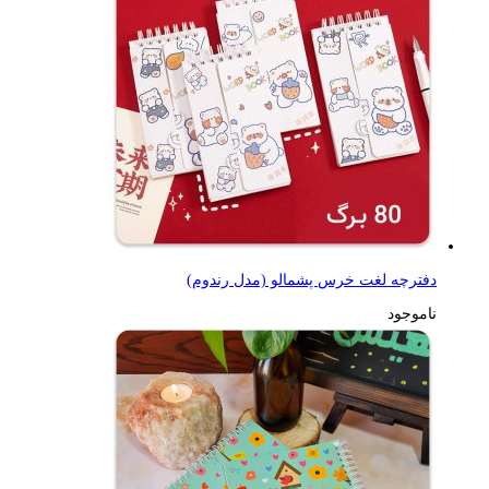
دفترچه لغت خرس پشمالو (مدل رندوم)
ناموجود