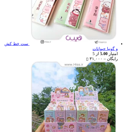
ست خط کش
و گونیا حیوانات
امتیاز
5.00
از 5
Price
رایگان
–
۳۱,۰۰۰
range:
رایگان
through
۳۱,۰۰۰ تومان