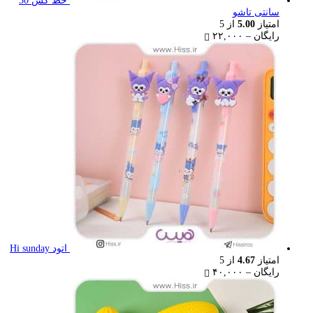
خط کش 30
سانتی تاشو
امتیاز
5.00
از 5
Price
رایگان
–
۲۲,۰۰۰
range:
رایگان
through
۲۲,۰۰۰ تومان
اتود Hi sunday
امتیاز
4.67
از 5
Price
رایگان
–
۴۰,۰۰۰
range:
رایگان
through