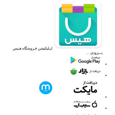
اپـلیکیشن فـروشگاه هـیس
بـــزودی ...