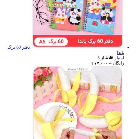
دفتر 60 برگ
پاندا
امتیاز
4.46
از 5
Price
رایگان
–
۷۷,۰۰۰
range:
رایگان
through
۷۷,۰۰۰ تومان