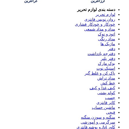
ارزانترین
گرانترین
دسته بندی لوازم تحریر
لوازم تحریر
روان نویس فانتزی
خودکار و خودکار فشاری
مداد و مداد شمعی
اتود و نوک
مداد رنگی
ماژیک ها
دفتر
دفترچه یادداشت
دفتر پلنر
بوک مارک
استیک نوت
پاک کن و غلط گیر
مداد تراش
خط کش
کیف غذا و کیف
کوله پشتی
چسب
کاتر فانتزی
ماشین حساب
قیچی
منگنه و سوزن منگنه
سرگرمی و آموزشی
کاور A4 و پوشه فانتزی