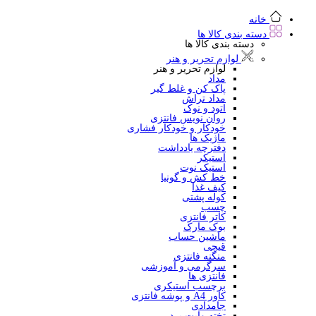
خانه
دسته بندی کالا ها
دسته بندی کالا ها
لوازم تحریر و هنر
لوازم تحریر و هنر
مداد
پاک کن و غلط گیر
مداد تراش
اتود و نوک
روان نویس فانتزی
خودکار و خودکار فشاری
ماژیک ها
دفترچه یادداشت
استیکر
استیک نوت
خط کش و گونیا
کیف غذا
کوله پشتی
چسب
کاتر فانتزی
بوک مارک
ماشین حساب
قیچی
منگنه فانتزی
سرگرمی و آموزشی
فانتزی ها
برچسب استیکری
کاور A4 و پوشه فانتزی
جامدادی
تخته وایت برد