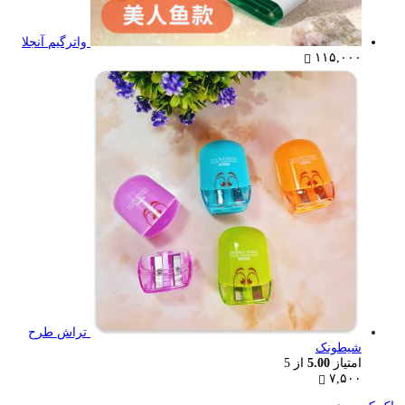
واترگیم آنجلا
۱۱۵,۰۰۰
تراش طرح
شیطونک
امتیاز
5.00
از 5
۷,۵۰۰