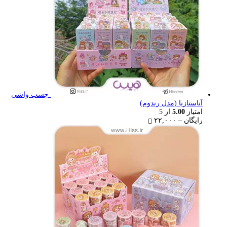
چسب واشی
آناستازیا (مدل رندوم)
امتیاز
5.00
از 5
Price
رایگان
–
۲۲,۰۰۰
range:
رایگان
through
۲۲,۰۰۰ تومان