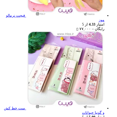
فیجت نرمالو
موز
امتیاز
4.33
از 5
Price
رایگان
–
۷۷,۰۰۰
range:
رایگان
through
۷۷,۰۰۰ تومان
ست خط کش
و گونیا حیوانات