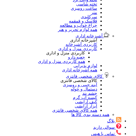
تخته شاسی
ساعت رومیزی
متر
سرکلیدی
فلاسک و قمقمه
چراغ خواب و مطالعه
همه لوازم تحریر و هنر
آشپزخانه اداری
آشپزخانه اداری
کاربردی آشپزخانه
کاربردی منزل و اداری
کاربردی منزل و اداری
جعبه دارو
همه کاربردی منزل و اداری
لوازم پذیرایی
همه آشپزخانه اداری
کالای شخصی فانتزی
کالای شخصی فانتزی
آینه جیبی و رومیزی
دستمال و حوله
چشم بند
کیسه آب گرم
کیف آرایشی
ابزار آرایشی
همه کالای شخصی فانتزی
همه دسته بندی کالا ها
بلاگ
سوالی دارید
تماس با هیس