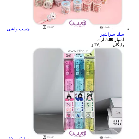
چسب واشی
سلنا سرآشپز
امتیاز
5.00
از 5
Price
رایگان
–
۳۶,۰۰۰
range:
رایگان
through
۳۶,۰۰۰ تومان