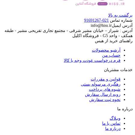
برگشت به بالا
شماره تماس
021-91691267
آدرس ایمیل
info@hiss.ir
آدرس : شیراز – خیابان مشیر شرقی - مجتمع تجاری تفریحی مشیر - طبقه
همکف - واحد G5 - فروشگاه اکلیل
راهنمای خرید از هیس
آرشیو محصولات
حساب من
فرم درخواست عودت وجه یا کالا
خدمات مشتریان
قوانین و مقررات
رهگیری مرسوله پستی
شیوه های پرداخت
رویه ارسال سفارش
نحوه ثبت سفارش
درباره ما
وبـلاگ
تماس با ما
درباره ما