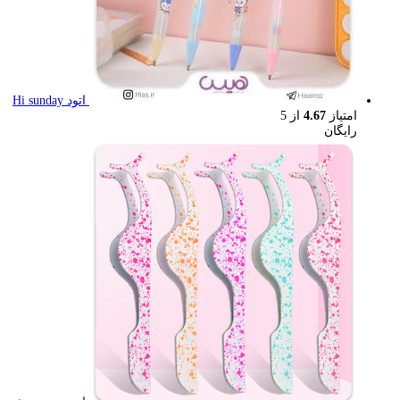
اتود Hi sunday
امتیاز
4.67
از 5
رایگان