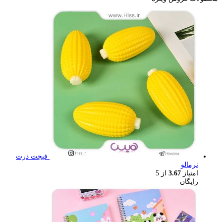
فیجت ذرت
نرمالو
امتیاز
3.67
از 5
رایگان