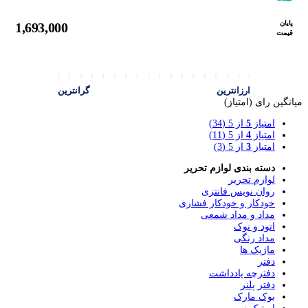
پایان
1,693,000
قیمت
ارزانترین
گرانترین
میانگین رای (امتیاز)
امتیاز
5
از 5
(34)
امتیاز
4
از 5
(11)
امتیاز
3
از 5
(3)
دسته بندی لوازم تحریر
لوازم تحریر
روان نویس فانتزی
خودکار و خودکار فشاری
مداد و مداد شمعی
اتود و نوک
مداد رنگی
ماژیک ها
دفتر
دفترچه یادداشت
دفتر پلنر
بوک مارک