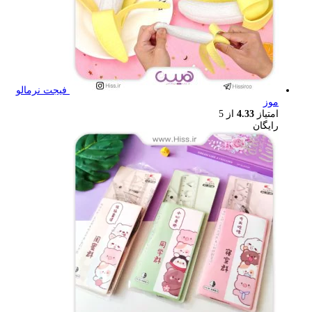
فیجت نرمالو
موز
امتیاز
4.33
از 5
رایگان