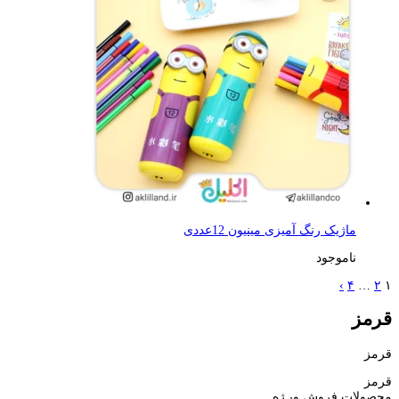
ماژیک رنگ آمیزی مینیون 12عددی
ناموجود
›
۴
…
۲
۱
قرمز
قرمز
قرمز
محصولات فروش ویـژه