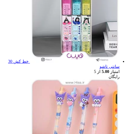
خط کش 30
سانتی تاشو
امتیاز
5.00
از 5
رایگان