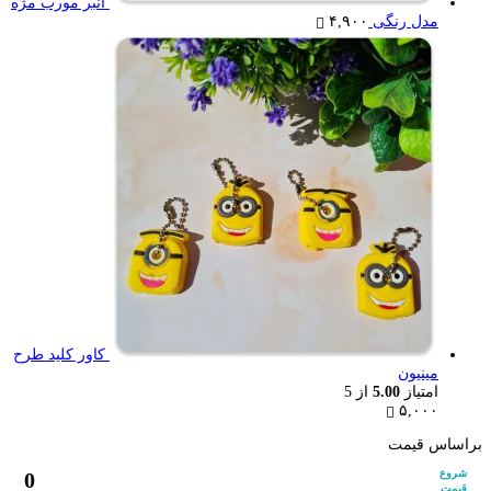
انبر مورب مژه
مدل رنگی
۴,۹۰۰
کاور کلید طرح
مینیون
امتیاز
5.00
از 5
۵,۰۰۰
براساس قیمت
شروع
0
قیمت