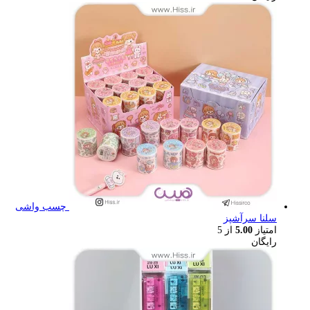
چسب واشی
سلنا سرآشپز
امتیاز
5.00
از 5
رایگان