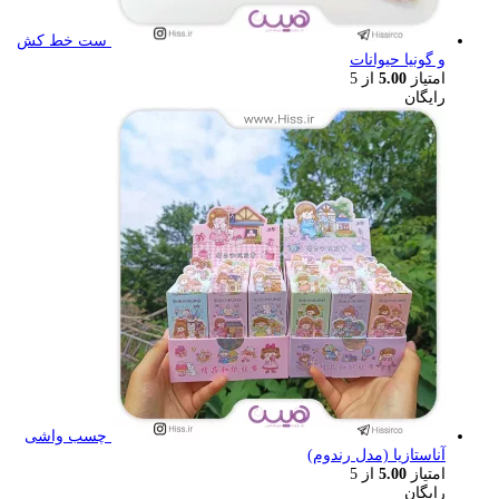
ست خط کش
و گونیا حیوانات
امتیاز
5.00
از 5
رایگان
چسب واشی
آناستازیا (مدل رندوم)
امتیاز
5.00
از 5
رایگان