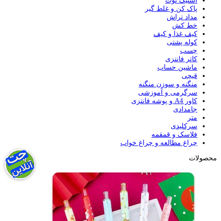
استیک نوت
پاک کن و غلط گیر
مداد تراش
خط کش
کیف غذا و کیف
کوله پشتی
چسب
کاتر فانتزی
ماشین حساب
قیچی
منگنه و سوزن منگنه
سرگرمی و آموزشی
کاور A4 و پوشه فانتزی
جامدادی
متر
سرکلیدی
فلاسک و قمقمه
چراغ مطالعه و چراغ خواب
محصولات