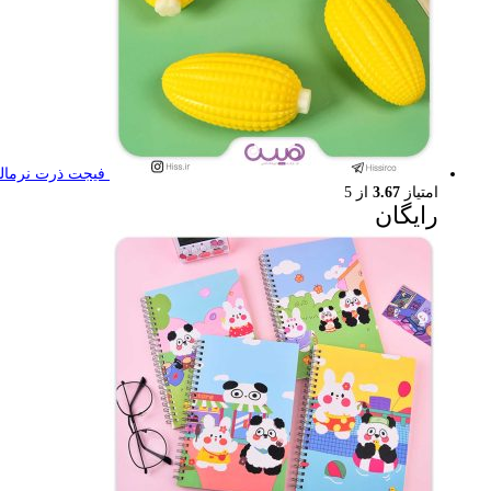
فیجت ذرت نرمال
امتیاز
3.67
از 5
رایگان