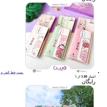
ست خط کش و گون
امتیاز
5.00
از 5
رایگان