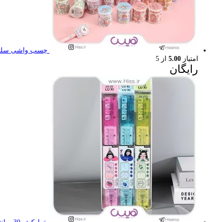
چسب واشی سلنا
امتیاز
5.00
از 5
رایگان