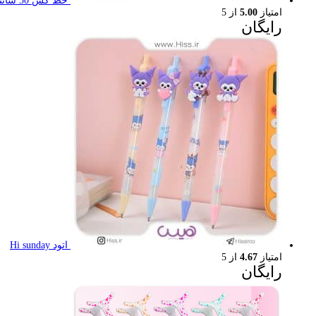
خط کش 30 سانتی تاشو
امتیاز
5.00
از 5
رایگان
اتود Hi sunday
امتیاز
4.67
از 5
رایگان