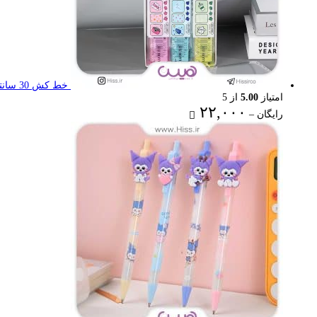
خط کش 30 سانتی تاشو
امتیاز
5.00
از 5
Price
۲۲,۰۰۰
رایگان
–
range:
رایگان
through
۲۲,۰۰۰ تومان