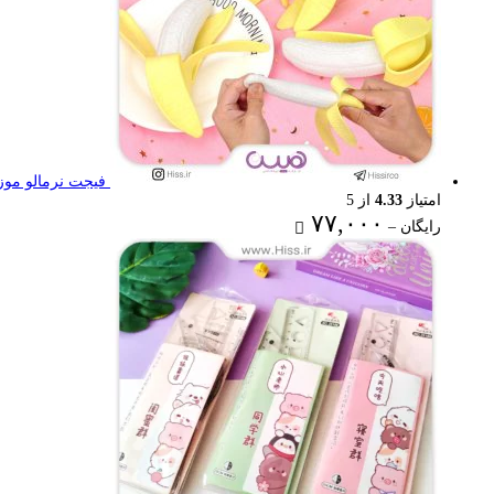
فیجت نرمالو موز
امتیاز
4.33
از 5
Price
۷۷,۰۰۰
رایگان
–
range:
رایگان
through
۷۷,۰۰۰ تومان