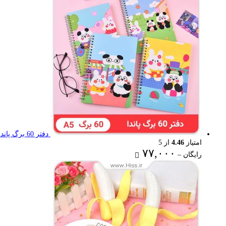
۶۷,۰۰۰ تومان
دفتر 60 برگ پاندا
امتیاز
4.46
از 5
Price
۷۷,۰۰۰
رایگان
–
range:
رایگان
through
۷۷,۰۰۰ تومان