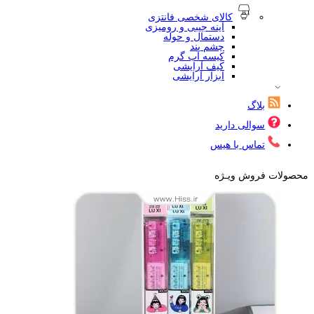
کالای شخصی فانتزی
آینه جیبی و رومیزی
دستمال و حوله
چشم بند
کیسه آب گرم
کیف آرایشی
ابزار آرایشی
بلاگ
سوالی دارید
تماس با هیس
محصولات فروش ویـژه