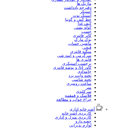
ماژیک ها
دفترچه یادداشت
استیکر
استیک نوت
خط کش و گونیا
کیف غذا
کوله پشتی
چسب
کاتر فانتزی
بوک مارک
ماشین حساب
قیچی
منگنه فانتزی
سرگرمی و آموزشی
فانتزی ها
برچسب استیکری
کاور A4 و پوشه فانتزی
جامدادی
تخته وایت برد
تخته شاسی
ساعت رومیزی
متر
سرکلیدی
فلاسک و قمقمه
چراغ خواب و مطالعه
آشپزخانه اداری
کاربردی آشپزخانه
کاربردی منزل و اداری
جعبه دارو
لوازم پذیرایی