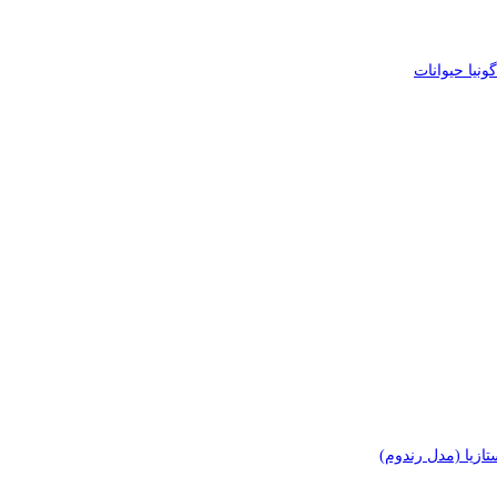
یا حیوانات
زیا (مدل رندوم)