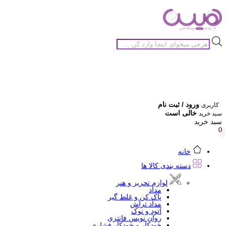
جستجوی
محصولات
ورود / ثبت نام
کاربری
خالی است
سبد خرید
سبد خرید
0
خانه
دسته بندی کالا ها
لوازم تحریر و هنر
مداد
پاک کن و غلط گیر
مداد تراش
اتود و نوک
روان نویس فانتزی
خودکار و خودکار فشاری