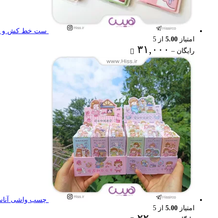
ست خط کش و گون
امتیاز
5.00
از 5
Price
۳۱,۰۰۰
رایگان
–
range:
رایگان
through
۳۱,۰۰۰ تومان
چسب واشی آناستا
امتیاز
5.00
از 5
Price