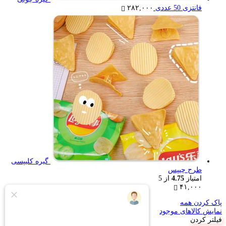
فانتزی 50 عددی
۲۸۲,۰۰۰
گیره کلیپسی
طرح چیپس
امتیاز
4.75
از 5
۴۱,۰۰۰
پاک کردن همه
نمایش کالاهای موجود
فیلتر کردن