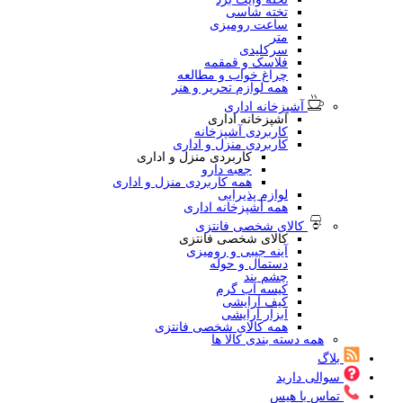
تخته شاسی
ساعت رومیزی
متر
سرکلیدی
فلاسک و قمقمه
چراغ خواب و مطالعه
همه لوازم تحریر و هنر
آشپزخانه اداری
آشپزخانه اداری
کاربردی آشپزخانه
کاربردی منزل و اداری
کاربردی منزل و اداری
جعبه دارو
همه کاربردی منزل و اداری
لوازم پذیرایی
همه آشپزخانه اداری
کالای شخصی فانتزی
کالای شخصی فانتزی
آینه جیبی و رومیزی
دستمال و حوله
چشم بند
کیسه آب گرم
کیف آرایشی
ابزار آرایشی
همه کالای شخصی فانتزی
همه دسته بندی کالا ها
بلاگ
سوالی دارید
تماس با هیس