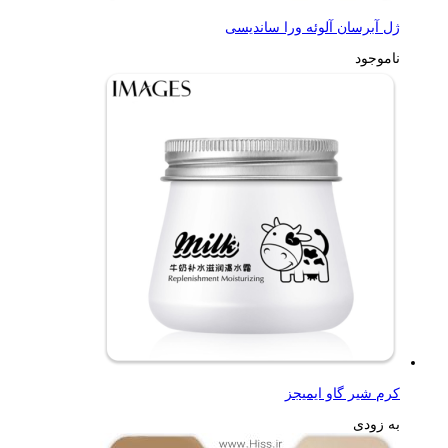
ژل آبرسان آلوئه ورا ساندیسی
ناموجود
کرم شیر گاو ایمیجز
به زودی