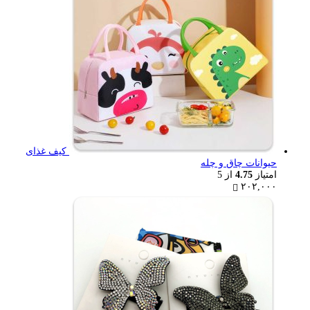
کیف غذای
حیوانات چاق و چله
امتیاز
4.75
از 5
۲۰۲,۰۰۰