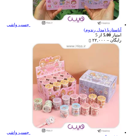
چسب واشی
آناستازیا (مدل رندوم)
امتیاز
5.00
از 5
Price
رایگان
–
۲۲,۰۰۰
range:
رایگان
through
۲۲,۰۰۰ تومان
چسب واشی