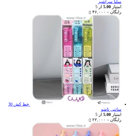
سلنا سرآشپز
امتیاز
5.00
از 5
Price
رایگان
–
۳۶,۰۰۰
range:
رایگان
through
۳۶,۰۰۰ تومان
خط کش 30
سانتی تاشو
امتیاز
5.00
از 5
Price
رایگان
–
۲۲,۰۰۰
range:
رایگان
through