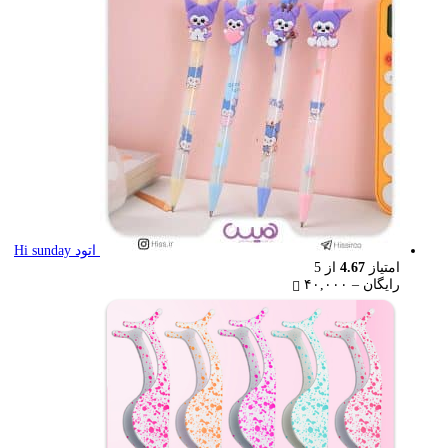
۲۲,۰۰۰ تومان
اتود Hi sunday
امتیاز
4.67
از 5
Price
رایگان
–
۴۰,۰۰۰
range:
رایگان
through
۴۰,۰۰۰ تومان