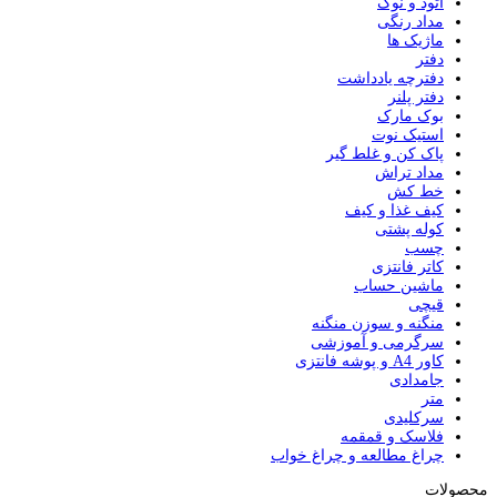
اتود و نوک
مداد رنگی
ماژیک ها
دفتر
دفترچه یادداشت
دفتر پلنر
بوک مارک
استیک نوت
پاک کن و غلط گیر
مداد تراش
خط کش
کیف غذا و کیف
کوله پشتی
چسب
کاتر فانتزی
ماشین حساب
قیچی
منگنه و سوزن منگنه
سرگرمی و آموزشی
کاور A4 و پوشه فانتزی
جامدادی
متر
سرکلیدی
فلاسک و قمقمه
چراغ مطالعه و چراغ خواب
محصولات