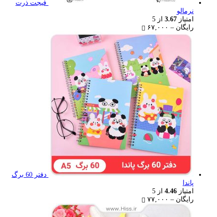
فیجت ذرت
نرمالو
امتیاز
3.67
از 5
Price
رایگان
–
۶۷,۰۰۰
range:
رایگان
through
۶۷,۰۰۰ تومان
دفتر 60 برگ
پاندا
امتیاز
4.46
از 5
Price
رایگان
–
۷۷,۰۰۰
range:
رایگان