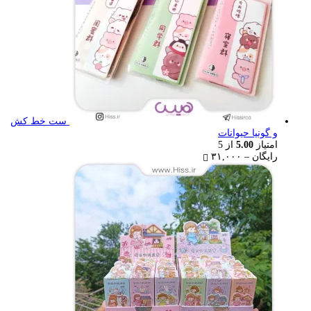
ست خط کش
و گونیا حیوانات
امتیاز
5.00
از 5
Price
رایگان
–
۳۱,۰۰۰
range:
رایگان
through
۳۱,۰۰۰ تومان