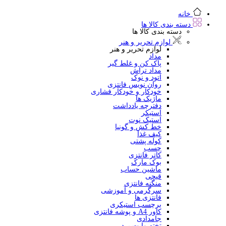
خانه
دسته بندی کالا ها
دسته بندی کالا ها
لوازم تحریر و هنر
لوازم تحریر و هنر
مداد
پاک کن و غلط گیر
مداد تراش
اتود و نوک
روان نویس فانتزی
خودکار و خودکار فشاری
ماژیک ها
دفترچه یادداشت
استیکر
استیک نوت
خط کش و گونیا
کیف غذا
کوله پشتی
چسب
کاتر فانتزی
بوک مارک
ماشین حساب
قیچی
منگنه فانتزی
سرگرمی و آموزشی
فانتزی ها
برچسب استیکری
کاور A4 و پوشه فانتزی
جامدادی
تخته وایت برد