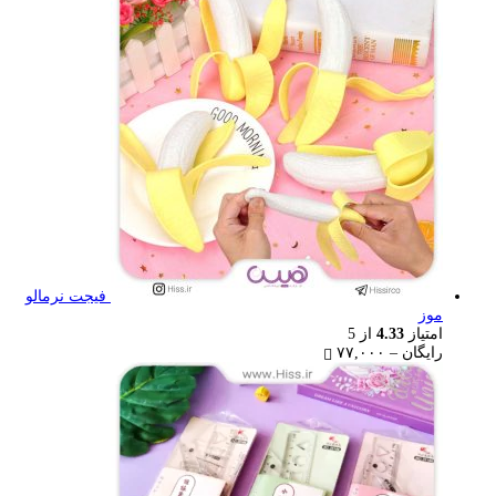
through
۷۷,۰۰۰ تومان
فیجت نرمالو
موز
امتیاز
4.33
از 5
Price
رایگان
–
۷۷,۰۰۰
range:
رایگان
through
۷۷,۰۰۰ تومان