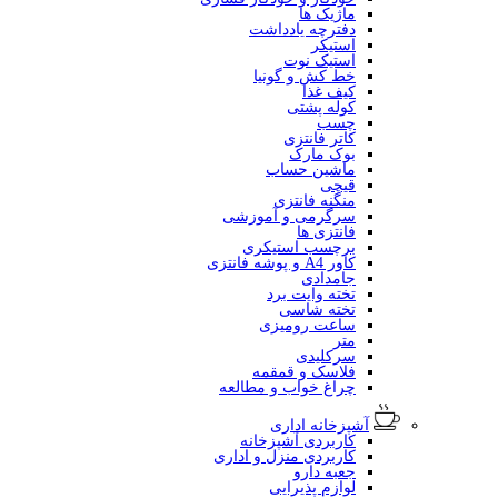
ماژیک ها
دفترچه یادداشت
استیکر
استیک نوت
خط کش و گونیا
کیف غذا
کوله پشتی
چسب
کاتر فانتزی
بوک مارک
ماشین حساب
قیچی
منگنه فانتزی
سرگرمی و آموزشی
فانتزی ها
برچسب استیکری
کاور A4 و پوشه فانتزی
جامدادی
تخته وایت برد
تخته شاسی
ساعت رومیزی
متر
سرکلیدی
فلاسک و قمقمه
چراغ خواب و مطالعه
آشپزخانه اداری
کاربردی آشپزخانه
کاربردی منزل و اداری
جعبه دارو
لوازم پذیرایی