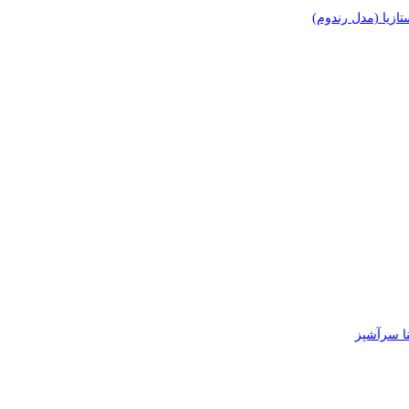
زیا (مدل رندوم)
 سرآشپز