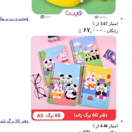
فیجت ذرت نرمال
امتیاز
3.67
از 5
Price
۶۷,۰۰۰
رایگان
–
range:
رایگان
through
۶۷,۰۰۰ تومان
دفتر 60 برگ پاندا
امتیاز
4.46
از 5
Price