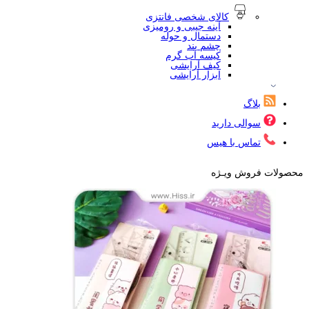
کالای شخصی فانتزی
آینه جیبی و رومیزی
دستمال و حوله
چشم بند
کیسه آب گرم
کیف آرایشی
ابزار آرایشی
بلاگ
سوالی دارید
تماس با هیس
محصولات فروش ویـژه