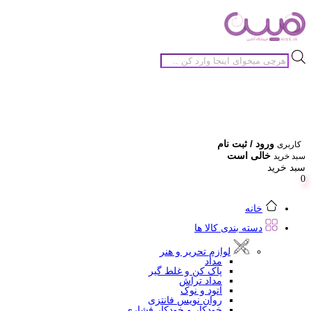
جستجوی
محصولات
ورود / ثبت نام
کاربری
خالی است
سبد خرید
سبد خرید
0
خانه
دسته بندی کالا ها
لوازم تحریر و هنر
مداد
پاک کن و غلط گیر
مداد تراش
اتود و نوک
روان نویس فانتزی
خودکار و خودکار فشاری