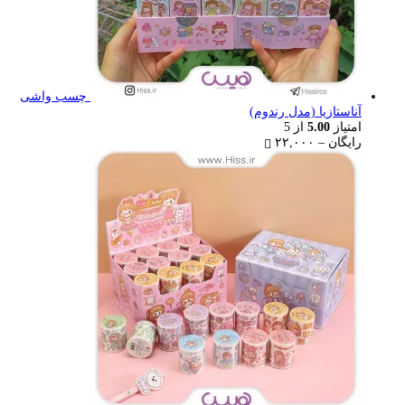
چسب واشی
آناستازیا (مدل رندوم)
امتیاز
5.00
از 5
Price
رایگان
–
۲۲,۰۰۰
range:
رایگان
through
۲۲,۰۰۰ تومان