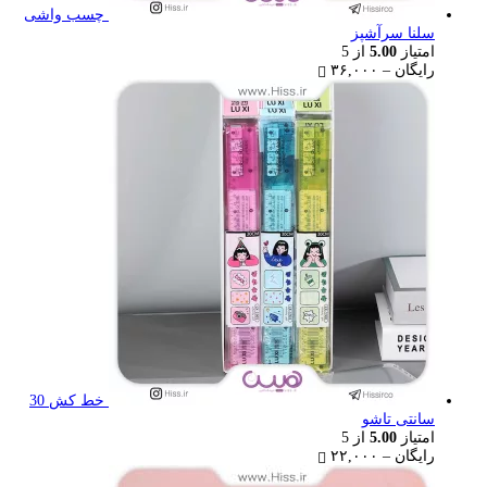
چسب واشی
سلنا سرآشپز
امتیاز
5.00
از 5
Price
رایگان
–
۳۶,۰۰۰
range:
رایگان
through
۳۶,۰۰۰ تومان
خط کش 30
سانتی تاشو
امتیاز
5.00
از 5
Price
رایگان
–
۲۲,۰۰۰
range: