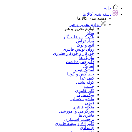
خانه
دسته بندی کالا ها
دسته بندی کالا ها
لوازم تحریر و هنر
لوازم تحریر و هنر
مداد
پاک کن و غلط گیر
مداد تراش
اتود و نوک
روان نویس فانتزی
خودکار و خودکار فشاری
ماژیک ها
دفترچه یادداشت
استیکر
استیک نوت
خط کش و گونیا
کیف غذا
کوله پشتی
چسب
کاتر فانتزی
بوک مارک
ماشین حساب
قیچی
منگنه فانتزی
سرگرمی و آموزشی
فانتزی ها
برچسب استیکری
کاور A4 و پوشه فانتزی
جامدادی
تخته وایت برد