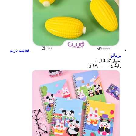
فیجت ذرت
نرمالو
امتیاز
3.67
از 5
Price
رایگان
–
۶۷,۰۰۰
range:
رایگان
through
۶۷,۰۰۰ تومان