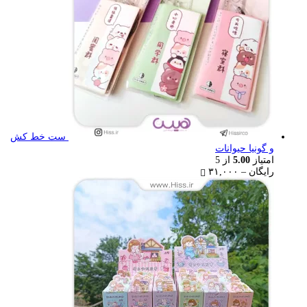
ست خط کش
و گونیا حیوانات
امتیاز
5.00
از 5
Price
رایگان
–
۳۱,۰۰۰
range:
رایگان
through
۳۱,۰۰۰ تومان