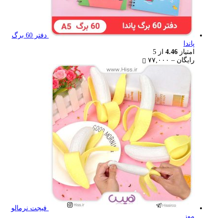
دفتر 60 برگ
پاندا
امتیاز
4.46
از 5
Price
رایگان
–
۷۷,۰۰۰
range:
رایگان
through
۷۷,۰۰۰ تومان
فیجت نرمالو
موز