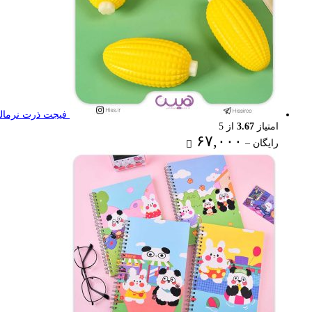
فیجت ذرت نرمال
امتیاز
3.67
از 5
Price
۶۷,۰۰۰
رایگان
–
range:
رایگان
through
۶۷,۰۰۰ تومان