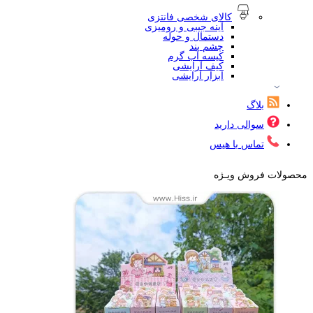
کالای شخصی فانتزی
آینه جیبی و رومیزی
دستمال و حوله
چشم بند
کیسه آب گرم
کیف آرایشی
ابزار آرایشی
بلاگ
سوالی دارید
تماس با هیس
محصولات فروش ویـژه