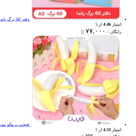
دفتر 60 برگ پاندا
امتیاز
4.46
از 5
Price
۷۷,۰۰۰
رایگان
–
range:
رایگان
through
۷۷,۰۰۰ تومان
فیجت نرمالو موز
امتیاز
4.33
از 5
Price