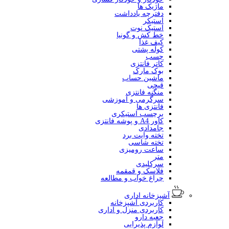
ماژیک ها
دفترچه یادداشت
استیکر
استیک نوت
خط کش و گونیا
کیف غذا
کوله پشتی
چسب
کاتر فانتزی
بوک مارک
ماشین حساب
قیچی
منگنه فانتزی
سرگرمی و آموزشی
فانتزی ها
برچسب استیکری
کاور A4 و پوشه فانتزی
جامدادی
تخته وایت برد
تخته شاسی
ساعت رومیزی
متر
سرکلیدی
فلاسک و قمقمه
چراغ خواب و مطالعه
آشپزخانه اداری
کاربردی آشپزخانه
کاربردی منزل و اداری
جعبه دارو
لوازم پذیرایی