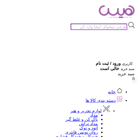
جستجوی
محصولات
ورود / ثبت نام
کاربری
خالی است
سبد خرید
سبد خرید
0
خانه
دسته بندی کالا ها
لوازم تحریر و هنر
مداد
پاک کن و غلط گیر
مداد تراش
اتود و نوک
روان نویس فانتزی
خودکار و خودکار فشاری