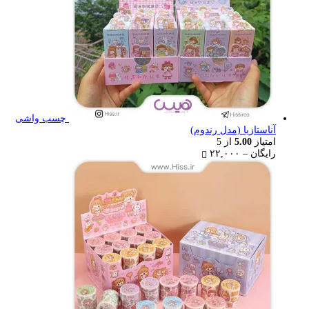
چسب واشی
آناستازیا (مدل رندوم)
امتیاز
5.00
از 5
Price
رایگان
–
۲۲,۰۰۰
range:
رایگان
through
۲۲,۰۰۰ تومان