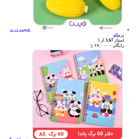
فیجت ذرت
نرمالو
امتیاز
3.67
از 5
Price
رایگان
–
۶۷,۰۰۰
range:
رایگان
through
۶۷,۰۰۰ تومان