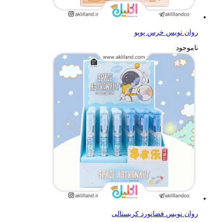
روان نویس خرس پوپو
ناموجود
روان نویس فضانورد کریستالی