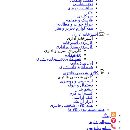
تخته شاسی
ساعت رومیزی
متر
سرکلیدی
فلاسک و قمقمه
چراغ خواب و مطالعه
همه لوازم تحریر و هنر
آشپزخانه اداری
آشپزخانه اداری
کاربردی آشپزخانه
کاربردی منزل و اداری
کاربردی منزل و اداری
جعبه دارو
همه کاربردی منزل و اداری
لوازم پذیرایی
همه آشپزخانه اداری
کالای شخصی فانتزی
کالای شخصی فانتزی
آینه جیبی و رومیزی
دستمال و حوله
چشم بند
کیسه آب گرم
کیف آرایشی
ابزار آرایشی
همه کالای شخصی فانتزی
همه دسته بندی کالا ها
بلاگ
سوالی دارید
تماس با هیس