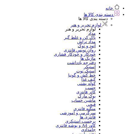
خانه
دسته بندی کالا ها
دسته بندی کالا ها
لوازم تحریر و هنر
لوازم تحریر و هنر
مداد
پاک کن و غلط گیر
مداد تراش
اتود و نوک
روان نویس فانتزی
خودکار و خودکار فشاری
ماژیک ها
دفترچه یادداشت
استیکر
استیک نوت
خط کش و گونیا
کیف غذا
کوله پشتی
چسب
کاتر فانتزی
بوک مارک
ماشین حساب
قیچی
منگنه فانتزی
سرگرمی و آموزشی
فانتزی ها
برچسب استیکری
کاور A4 و پوشه فانتزی
جامدادی
تخته وایت برد