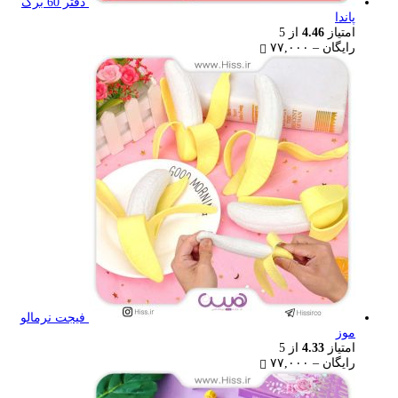
دفتر 60 برگ
پاندا
امتیاز
4.46
از 5
Price
رایگان
–
۷۷,۰۰۰
range:
رایگان
through
۷۷,۰۰۰ تومان
فیجت نرمالو
موز
امتیاز
4.33
از 5
Price
رایگان
–
۷۷,۰۰۰
range:
رایگان