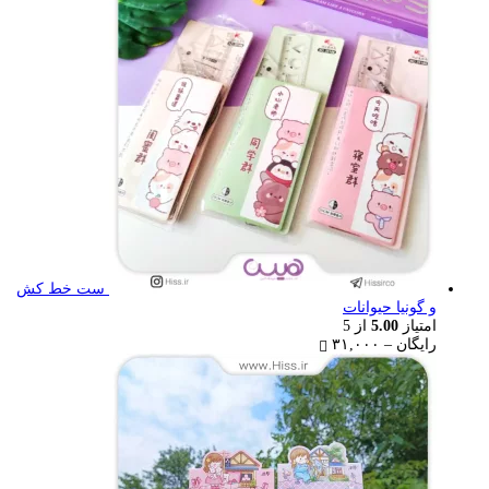
through
۷۷,۰۰۰ تومان
ست خط کش
و گونیا حیوانات
امتیاز
5.00
از 5
Price
رایگان
–
۳۱,۰۰۰
range:
رایگان
through
۳۱,۰۰۰ تومان