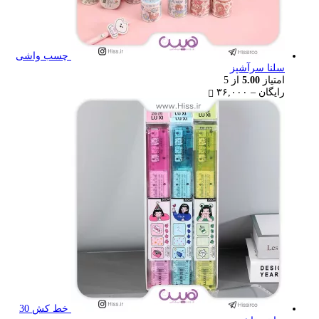
چسب واشی
سلنا سرآشپز
امتیاز
5.00
از 5
Price
رایگان
–
۳۶,۰۰۰
range:
رایگان
through
۳۶,۰۰۰ تومان
خط کش 30