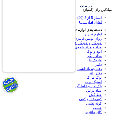
ارزانترین
گرانترین
میانگین رای (امتیاز)
امتیاز
5
از 5
(20)
امتیاز
4
از 5
(5)
دسته بندی لوازم تحریر
لوازم تحریر
روان نویس فانتزی
خودکار و خودکار فشاری
مداد و مداد شمعی
اتود و نوک
مداد رنگی
ماژیک ها
دفتر
دفترچه یادداشت
دفتر پلنر
بوک مارک
استیک نوت
پاک کن و غلط گیر
مداد تراش
خط کش
کیف غذا و کیف
کوله پشتی
چسب
کاتر فانتزی