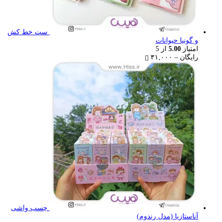
ست خط کش
و گونیا حیوانات
امتیاز
5.00
از 5
Price
رایگان
–
۳۱,۰۰۰
range:
رایگان
through
۳۱,۰۰۰ تومان
چسب واشی
آناستازیا (مدل رندوم)