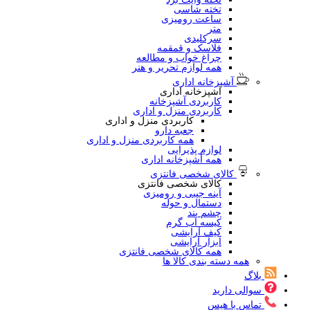
تخته شاسی
ساعت رومیزی
متر
سرکلیدی
فلاسک و قمقمه
چراغ خواب و مطالعه
همه لوازم تحریر و هنر
آشپزخانه اداری
آشپزخانه اداری
کاربردی آشپزخانه
کاربردی منزل و اداری
کاربردی منزل و اداری
جعبه دارو
همه کاربردی منزل و اداری
لوازم پذیرایی
همه آشپزخانه اداری
کالای شخصی فانتزی
کالای شخصی فانتزی
آینه جیبی و رومیزی
دستمال و حوله
چشم بند
کیسه آب گرم
کیف آرایشی
ابزار آرایشی
همه کالای شخصی فانتزی
همه دسته بندی کالا ها
بلاگ
سوالی دارید
تماس با هیس