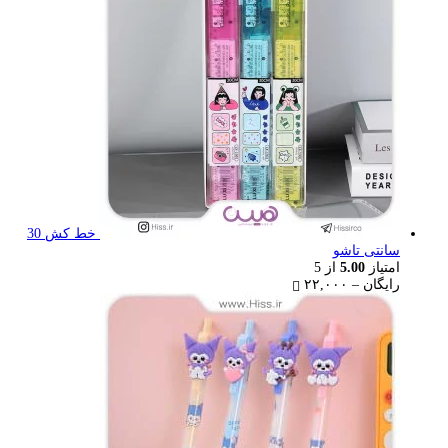
خط کش 30
سانتی تاشو
امتیاز
5.00
از 5
Price
رایگان
–
۲۲,۰۰۰
range:
رایگان
through
۲۲,۰۰۰ تومان