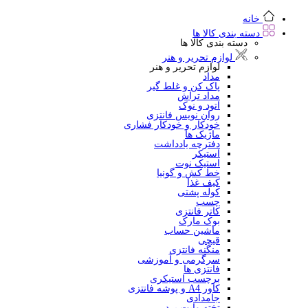
خانه
دسته بندی کالا ها
دسته بندی کالا ها
لوازم تحریر و هنر
لوازم تحریر و هنر
مداد
پاک کن و غلط گیر
مداد تراش
اتود و نوک
روان نویس فانتزی
خودکار و خودکار فشاری
ماژیک ها
دفترچه یادداشت
استیکر
استیک نوت
خط کش و گونیا
کیف غذا
کوله پشتی
چسب
کاتر فانتزی
بوک مارک
ماشین حساب
قیچی
منگنه فانتزی
سرگرمی و آموزشی
فانتزی ها
برچسب استیکری
کاور A4 و پوشه فانتزی
جامدادی
تخته وایت برد