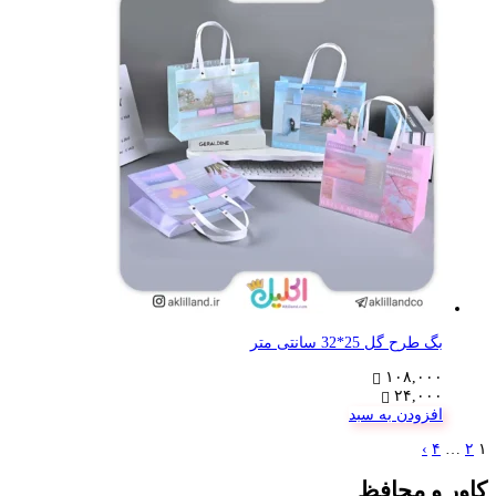
بگ طرح گل 25*32 سانتی متر
۱۰۸,۰۰۰
۲۴,۰۰۰
افزودن به سبد
›
۴
…
۲
۱
کاور و محافظ