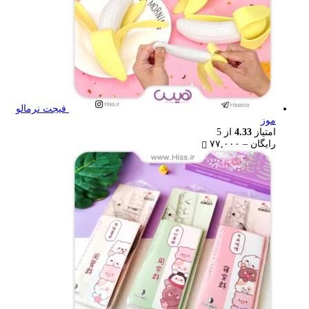
فیجت نرمالو
موز
امتیاز
4.33
از 5
Price
رایگان
–
۷۷,۰۰۰
range:
رایگان
through
۷۷,۰۰۰ تومان