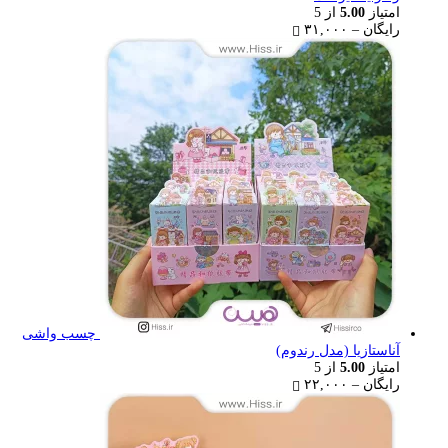
امتیاز
5.00
از 5
Price
رایگان
–
۳۱,۰۰۰
range:
رایگان
through
۳۱,۰۰۰ تومان
چسب واشی
آناستازیا (مدل رندوم)
امتیاز
5.00
از 5
Price
رایگان
–
۲۲,۰۰۰
range:
رایگان
through