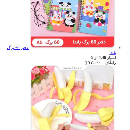
دفتر 60 برگ
پاندا
امتیاز
4.46
از 5
Price
رایگان
–
۷۷,۰۰۰
range:
رایگان
through
۷۷,۰۰۰ تومان