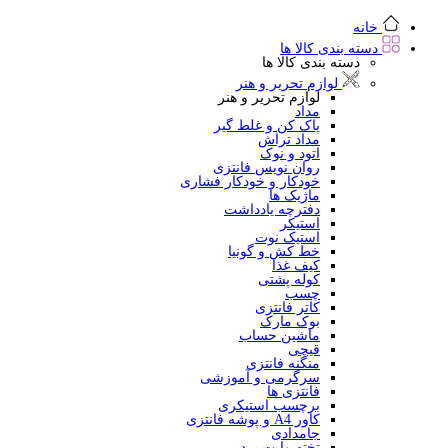
خانه
دسته بندی کالا ها
دسته بندی کالا ها
لوازم تحریر و هنر
لوازم تحریر و هنر
مداد
پاک کن و غلط گیر
مداد تراش
اتود و نوک
روان نویس فانتزی
خودکار و خودکار فشاری
ماژیک ها
دفترچه یادداشت
استیکر
استیک نوت
خط کش و گونیا
کیف غذا
کوله پشتی
چسب
کاتر فانتزی
بوک مارک
ماشین حساب
قیچی
منگنه فانتزی
سرگرمی و آموزشی
فانتزی ها
برچسب استیکری
کاور A4 و پوشه فانتزی
جامدادی
تخته وایت برد