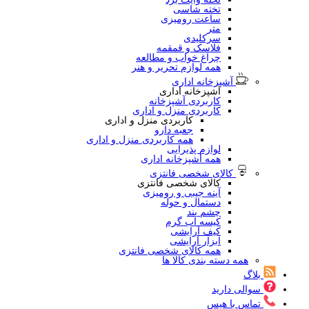
تخته شاسی
ساعت رومیزی
متر
سرکلیدی
فلاسک و قمقمه
چراغ خواب و مطالعه
همه لوازم تحریر و هنر
آشپزخانه اداری
آشپزخانه اداری
کاربردی آشپزخانه
کاربردی منزل و اداری
کاربردی منزل و اداری
جعبه دارو
همه کاربردی منزل و اداری
لوازم پذیرایی
همه آشپزخانه اداری
کالای شخصی فانتزی
کالای شخصی فانتزی
آینه جیبی و رومیزی
دستمال و حوله
چشم بند
کیسه آب گرم
کیف آرایشی
ابزار آرایشی
همه کالای شخصی فانتزی
همه دسته بندی کالا ها
بلاگ
سوالی دارید
تماس با هیس