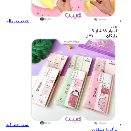
فیجت نرمالو
موز
امتیاز
4.33
از 5
Price
رایگان
–
۷۷,۰۰۰
range:
رایگان
through
۷۷,۰۰۰ تومان
ست خط کش
و گونیا حیوانات