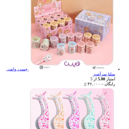
۲۲,۰۰۰ تومان
چسب واشی
سلنا سرآشپز
امتیاز
5.00
از 5
Price
رایگان
–
۳۶,۰۰۰
range:
رایگان
through
۳۶,۰۰۰ تومان