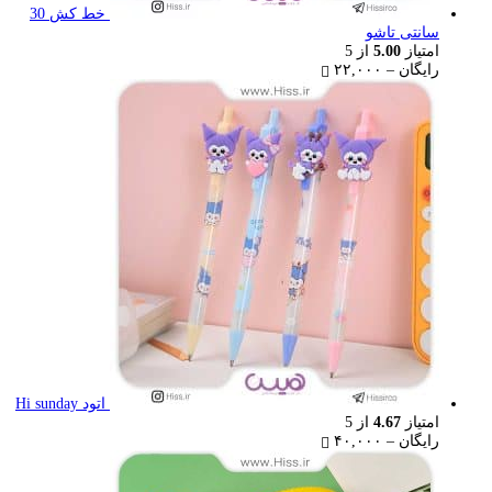
خط کش 30
سانتی تاشو
امتیاز
5.00
از 5
Price
رایگان
–
۲۲,۰۰۰
range:
رایگان
through
۲۲,۰۰۰ تومان
اتود Hi sunday
امتیاز
4.67
از 5
Price
رایگان
–
۴۰,۰۰۰
range:
رایگان