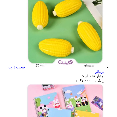
through
۴۰,۰۰۰ تومان
فیجت ذرت
نرمالو
امتیاز
3.67
از 5
Price
رایگان
–
۶۷,۰۰۰
range:
رایگان
through
۶۷,۰۰۰ تومان