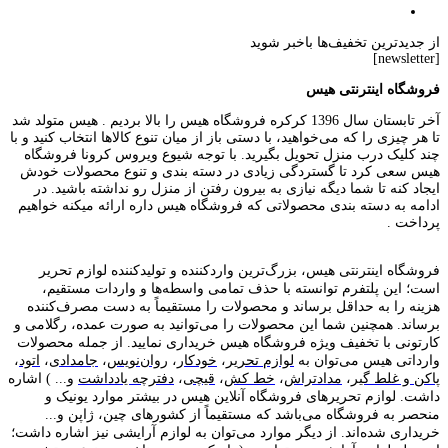
از جدیدترین تخفیف‌ها باخبر شوید
[newsletter]
فروشگاه اینترنتی هیس
آخر تابستان سال 1396 کرکره فروشگاه هیس را بالا بردیم . هیس متولد شد
تا هر چیزی را که می‌خواهید، با دستی باز از میان تنوع کالاها انتخاب کنید و با
چند کلیک درب منزل تحویل بگیرید. با توجه شیوع ویروس کرونا فروشگاه
هیس سعی کرد تا گستردگی زیادی در دسته بندی و تنوع محصولات خودش
ایجاد کنه تا شما دیگه نیازی به بیرون رفتن از منزل رو نداشته باشید. در
ادامه به دسته بندی محصولاتی که فروشگاه هیس داره ارائه میکنه خواهیم
پرداخت .
فروشگاه اینترنتی هیس، بزرگ‌ترین وارد‌کننده و تولید‌کننده لوازم تحریر
است؛ این پلتفرم توانسته با حذف تمامی واسطه‌ها و واردات مستقیم،
هزینه را به حداقل برساند و محصولات را مستقیماً به دست مصرف‌کننده
برساند. همچنین شما این محصولات را می‌توانید به صورت عمده، رگلامی و
کارتونی با تخفیف ویژه فروشگاه هیس خریداری نمایید. از جمله محصولات
وارداتی هیس می‌توان به
لوازم تحریر
،
خودکار
،
روان‌نویس
،
جامدادی
،
اتود
،
پاکن و غلط گیر
،
مدادتراش
،
خط کش
،
قیچی
،
دفترچه یادداشت
و... ) اشاره
داشت. لوازم تحریر‌های فروشگاه آنلاین هیس در بیشتر موارد یونیک و
منحصر به فروشگاه می‌باشد که مستقیماً از کشور‌های چین، ژاپن و...
خریداری شده‌اند. از دیگر موارد می‌توان به لوازم آرایشی نیز اشاره داشت؛