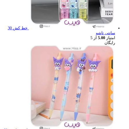
خط کش 30
سانتی تاشو
امتیاز
5.00
از 5
رایگان