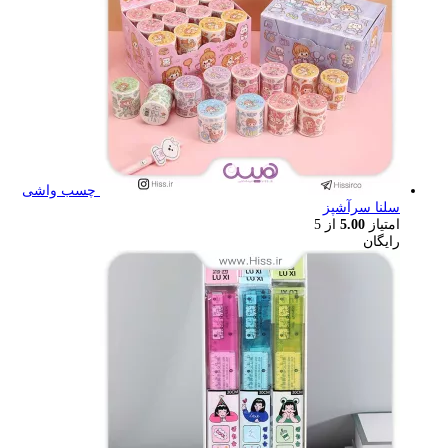
چسب واشی
سلنا سرآشپز
امتیاز
5.00
از 5
رایگان