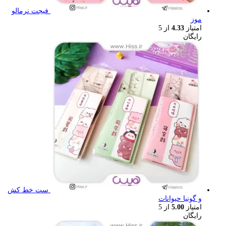
فیجت نرمالو
موز
امتیاز
4.33
از 5
رایگان
ست خط کش
و گونیا حیوانات
امتیاز
5.00
از 5
رایگان