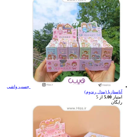
چسب واشی
آناستازیا (مدل رندوم)
امتیاز
5.00
از 5
رایگان