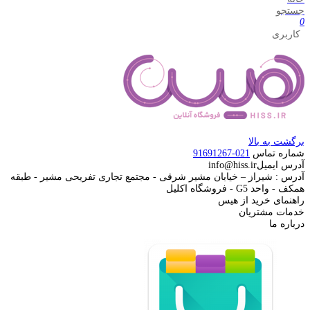
جستجو
0
کاربری
برگشت به بالا
شماره تماس
021-91691267
آدرس ایمیل
info@hiss.ir
آدرس : شیراز – خیابان مشیر شرقی - مجتمع تجاری تفریحی مشیر - طبقه
همکف - واحد G5 - فروشگاه اکلیل
راهنمای خرید از هیس
خدمات مشتریان
درباره ما