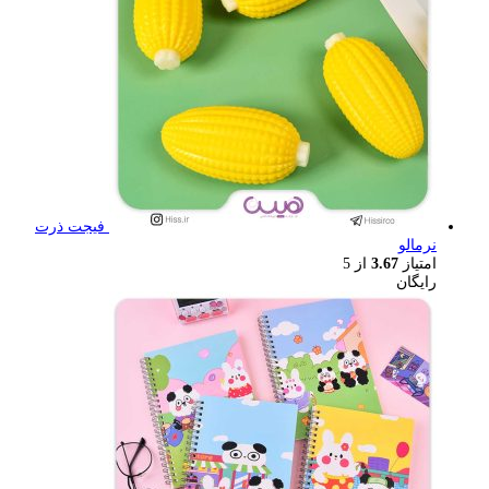
فیجت ذرت
نرمالو
امتیاز
3.67
از 5
رایگان