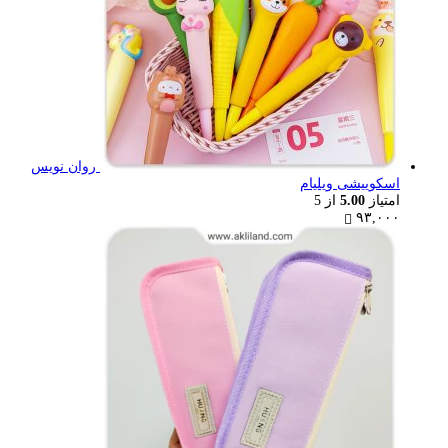
روان نویس
اسکوییشی ویلیام
امتیاز
5.00
از 5
۹۳,۰۰۰