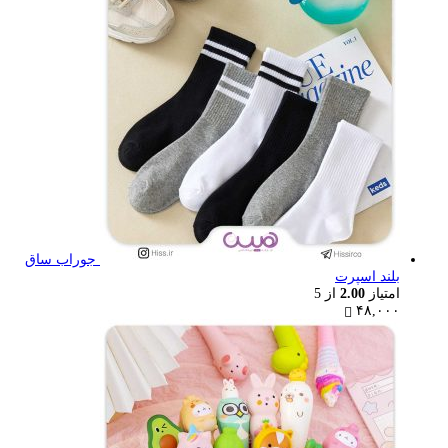
جوراب ساق
بلند اسپرت
امتیاز
2.00
از 5
۴۸,۰۰۰