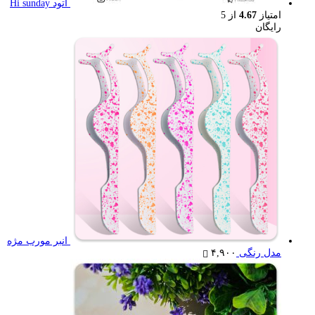
اتود Hi sunday
امتیاز
4.67
از 5
رایگان
انبر مورب مژه
مدل رنگی
۴,۹۰۰