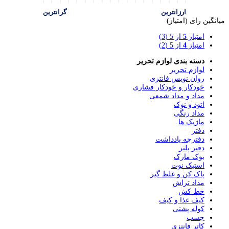
ارزانترین
گرانترین
میانگین رای (امتیاز)
امتیاز
5
از 5
(3)
امتیاز
4
از 5
(2)
دسته بندی لوازم تحریر
لوازم تحریر
روان نویس فانتزی
خودکار و خودکار فشاری
مداد و مداد شمعی
اتود و نوک
مداد رنگی
ماژیک ها
دفتر
دفترچه یادداشت
دفتر پلنر
بوک مارک
استیک نوت
پاک کن و غلط گیر
مداد تراش
خط کش
کیف غذا و کیف
کوله پشتی
چسب
کاتر فانتزی