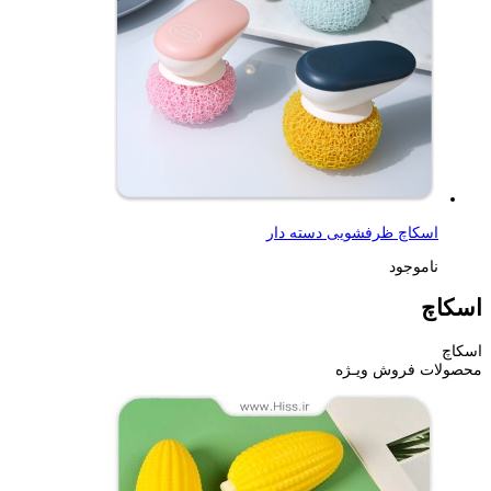
اسکاچ ظرفشویی دسته دار
ناموجود
اسکاچ
اسکاچ
محصولات فروش ویـژه