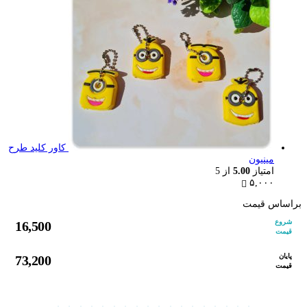
کاور کلید طرح
مینیون
امتیاز
5.00
از 5
۵,۰۰۰
براساس قیمت
شروع
16,500
قیمت
پایان
73,200
قیمت