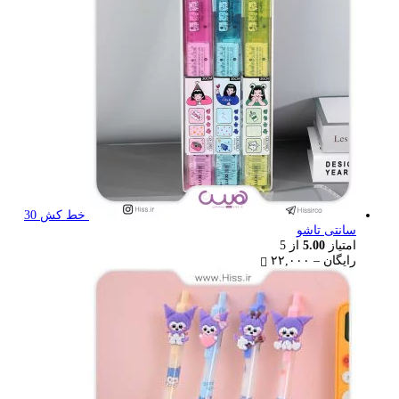
۳۶,۰۰۰ تومان
خط کش 30
سانتی تاشو
امتیاز
5.00
از 5
Price
رایگان
–
۲۲,۰۰۰
range:
رایگان
through
۲۲,۰۰۰ تومان