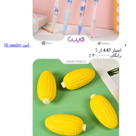
اتود Hi sunday
امتیاز
4.67
از 5
Price
رایگان
–
۴۰,۰۰۰
range:
رایگان
through
۴۰,۰۰۰ تومان