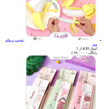
فیجت نرمالو
موز
امتیاز
4.33
از 5
Price
رایگان
–
۷۷,۰۰۰
range:
رایگان
through
۷۷,۰۰۰ تومان