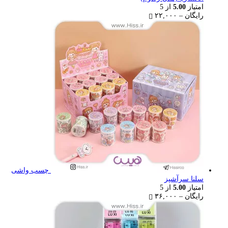
امتیاز
5.00
از 5
Price
رایگان
–
۲۲,۰۰۰
range:
رایگان
through
۲۲,۰۰۰ تومان
چسب واشی
سلنا سرآشپز
امتیاز
5.00
از 5
Price
رایگان
–
۳۶,۰۰۰
range:
رایگان
through