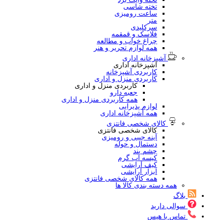
تخته شاسی
ساعت رومیزی
متر
سرکلیدی
فلاسک و قمقمه
چراغ خواب و مطالعه
همه لوازم تحریر و هنر
آشپزخانه اداری
آشپزخانه اداری
کاربردی آشپزخانه
کاربردی منزل و اداری
کاربردی منزل و اداری
جعبه دارو
همه کاربردی منزل و اداری
لوازم پذیرایی
همه آشپزخانه اداری
کالای شخصی فانتزی
کالای شخصی فانتزی
آینه جیبی و رومیزی
دستمال و حوله
چشم بند
کیسه آب گرم
کیف آرایشی
ابزار آرایشی
همه کالای شخصی فانتزی
همه دسته بندی کالا ها
بلاگ
سوالی دارید
تماس با هیس