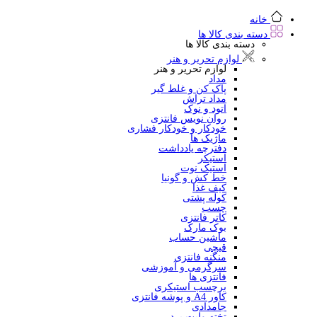
خانه
دسته بندی کالا ها
دسته بندی کالا ها
لوازم تحریر و هنر
لوازم تحریر و هنر
مداد
پاک کن و غلط گیر
مداد تراش
اتود و نوک
روان نویس فانتزی
خودکار و خودکار فشاری
ماژیک ها
دفترچه یادداشت
استیکر
استیک نوت
خط کش و گونیا
کیف غذا
کوله پشتی
چسب
کاتر فانتزی
بوک مارک
ماشین حساب
قیچی
منگنه فانتزی
سرگرمی و آموزشی
فانتزی ها
برچسب استیکری
کاور A4 و پوشه فانتزی
جامدادی
تخته وایت برد