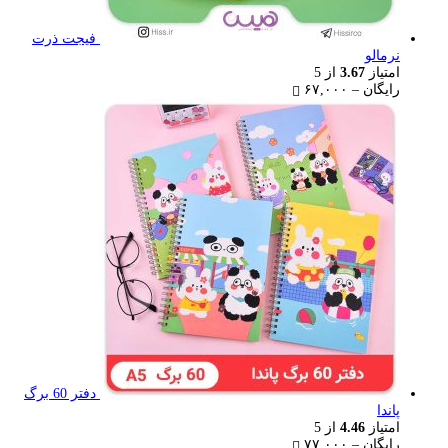
فیجت ذرت
نرمالو
امتیاز
3.67
از 5
Price
رایگان
–
۶۷,۰۰۰
range:
رایگان
through
۶۷,۰۰۰ تومان
دفتر 60 برگ
پاندا
امتیاز
4.46
از 5
Price
رایگان
–
۷۷,۰۰۰