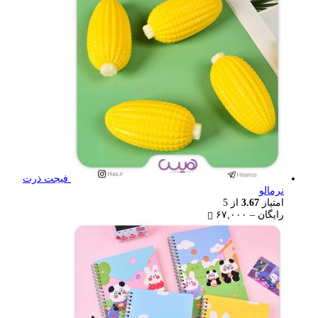
فیجت ذرت
نرمالو
امتیاز
3.67
از 5
Price
رایگان
–
۶۷,۰۰۰
range:
رایگان
through
۶۷,۰۰۰ تومان