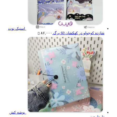
استیک نوت
شازده کوچولو در کهکشان 60 برگ
۸۶,۰۰۰
پوشه کش
دارطبیعت