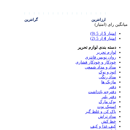
ارزانترین
گرانترین
میانگین رای (امتیاز)
امتیاز
5
از 5
(9)
امتیاز
4
از 5
(2)
دسته بندی لوازم تحریر
لوازم تحریر
روان نویس فانتزی
خودکار و خودکار فشاری
مداد و مداد شمعی
اتود و نوک
مداد رنگی
ماژیک ها
دفتر
دفترچه یادداشت
دفتر پلنر
بوک مارک
استیک نوت
پاک کن و غلط گیر
مداد تراش
خط کش
کیف غذا و کیف