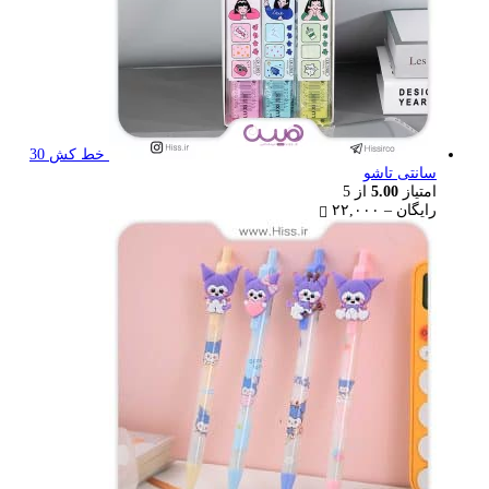
خط کش 30
سانتی تاشو
امتیاز
5.00
از 5
Price
رایگان
–
۲۲,۰۰۰
range:
رایگان
through
۲۲,۰۰۰ تومان