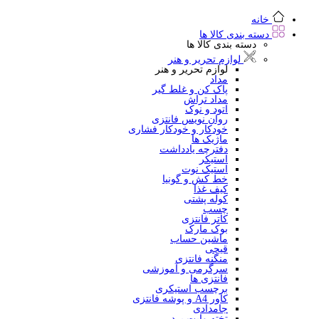
خانه
دسته بندی کالا ها
دسته بندی کالا ها
لوازم تحریر و هنر
لوازم تحریر و هنر
مداد
پاک کن و غلط گیر
مداد تراش
اتود و نوک
روان نویس فانتزی
خودکار و خودکار فشاری
ماژیک ها
دفترچه یادداشت
استیکر
استیک نوت
خط کش و گونیا
کیف غذا
کوله پشتی
چسب
کاتر فانتزی
بوک مارک
ماشین حساب
قیچی
منگنه فانتزی
سرگرمی و آموزشی
فانتزی ها
برچسب استیکری
کاور A4 و پوشه فانتزی
جامدادی
تخته وایت برد