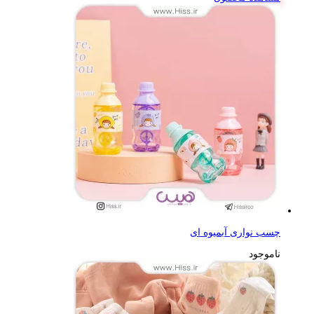
چسب نواری آبمیوه ای
ناموجود