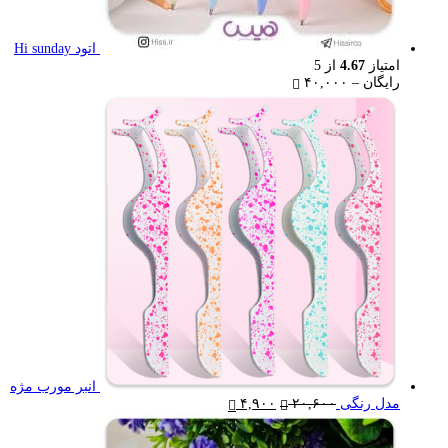
اتود Hi sunday
امتیاز
4.67
از 5
Price
رایگان
–
۴۰,۰۰۰
range:
رایگان
through
۴۰,۰۰۰ تومان
انبر مورب مژه
Current
Original
مدل رنگی
۲۰,۶۰۰
۴,۹۰۰
price
price
is:
was: