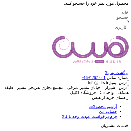
محصول مورد نظر خود را جستجو کنید.
خانه
جستجو
0
کاربری
برگشت به بالا
شماره تماس
021-91691267
آدرس ایمیل
info@hiss.ir
آدرس : شیراز – خیابان مشیر شرقی - مجتمع تجاری تفریحی مشیر - طبقه
همکف - واحد G5 - فروشگاه اکلیل
راهنمای خرید از هیس
آرشیو محصولات
حساب من
فرم درخواست عودت وجه یا کالا
خدمات مشتریان