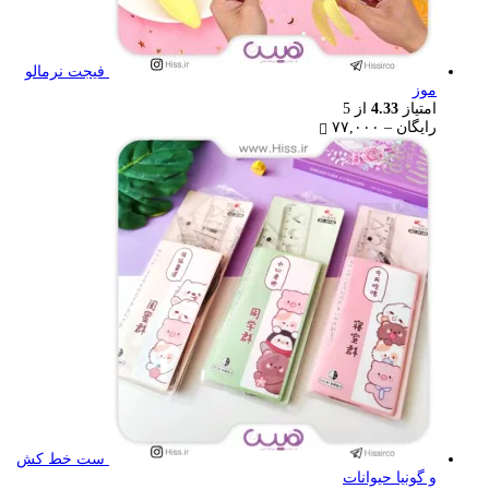
فیجت نرمالو
موز
امتیاز
4.33
از 5
Price
رایگان
–
۷۷,۰۰۰
range:
رایگان
through
۷۷,۰۰۰ تومان
ست خط کش
و گونیا حیوانات