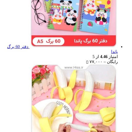
دفتر 60 برگ
پاندا
امتیاز
4.46
از 5
Price
رایگان
–
۷۷,۰۰۰
range:
رایگان
through
۷۷,۰۰۰ تومان