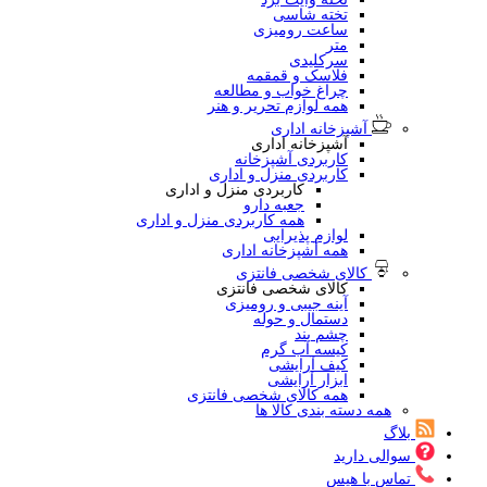
تخته شاسی
ساعت رومیزی
متر
سرکلیدی
فلاسک و قمقمه
چراغ خواب و مطالعه
همه لوازم تحریر و هنر
آشپزخانه اداری
آشپزخانه اداری
کاربردی آشپزخانه
کاربردی منزل و اداری
کاربردی منزل و اداری
جعبه دارو
همه کاربردی منزل و اداری
لوازم پذیرایی
همه آشپزخانه اداری
کالای شخصی فانتزی
کالای شخصی فانتزی
آینه جیبی و رومیزی
دستمال و حوله
چشم بند
کیسه آب گرم
کیف آرایشی
ابزار آرایشی
همه کالای شخصی فانتزی
همه دسته بندی کالا ها
بلاگ
سوالی دارید
تماس با هیس