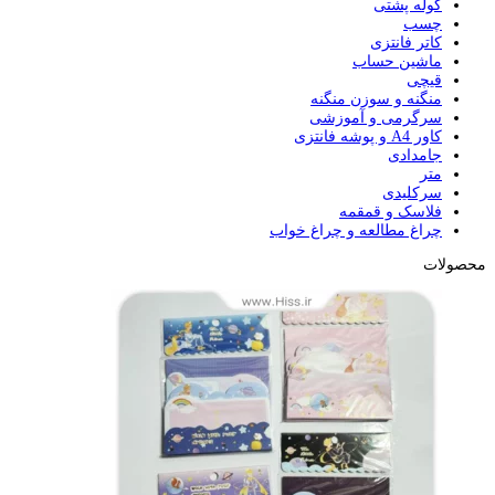
کوله پشتی
چسب
کاتر فانتزی
ماشین حساب
قیچی
منگنه و سوزن منگنه
سرگرمی و آموزشی
کاور A4 و پوشه فانتزی
جامدادی
متر
سرکلیدی
فلاسک و قمقمه
چراغ مطالعه و چراغ خواب
محصولات