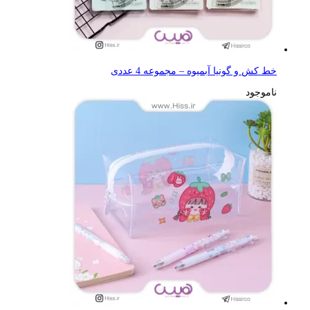
خط کش و گونیا آبمیوه – مجموعه 4 عددی
ناموجود