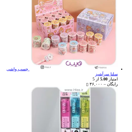
چسب واشی
سلنا سرآشپز
امتیاز
5.00
از 5
Price
رایگان
–
۳۶,۰۰۰
range:
رایگان
through
۳۶,۰۰۰ تومان