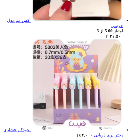
کش مو مدل
خرسی
امتیاز
5.00
از 5
۳۱,۵۰۰
خودکار فشاری
دختر پری دریایی
۵۲,۰۰۰