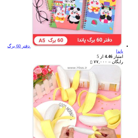
دفتر 60 برگ
پاندا
امتیاز
4.46
از 5
Price
رایگان
–
۷۷,۰۰۰
range:
رایگان
through
۷۷,۰۰۰ تومان