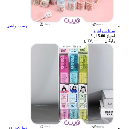
چسب واشی
سلنا سرآشپز
امتیاز
5.00
از 5
Price
رایگان
–
۳۶,۰۰۰
range:
رایگان
through
۳۶,۰۰۰ تومان
خط کش 30