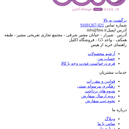
برگشت به بالا
شماره تماس
021-91691267
آدرس ایمیل
info@hiss.ir
آدرس : شیراز – خیابان مشیر شرقی - مجتمع تجاری تفریحی مشیر - طبقه
همکف - واحد G5 - فروشگاه اکلیل
راهنمای خرید از هیس
آرشیو محصولات
حساب من
فرم درخواست عودت وجه یا کالا
خدمات مشتریان
قوانین و مقررات
رهگیری مرسوله پستی
شیوه های پرداخت
رویه ارسال سفارش
نحوه ثبت سفارش
درباره ما
وبـلاگ
تماس با ما
درباره ما