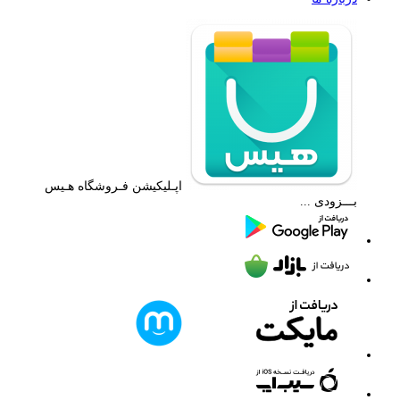
اپـلیکیشن فـروشگاه هـیس
بـــزودی ...