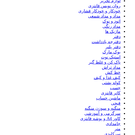
لوازم تحریر
روان نویس فانتزی
خودکار و خودکار فشاری
مداد و مداد شمعی
اتود و نوک
مداد رنگی
ماژیک ها
دفتر
دفترچه یادداشت
دفتر پلنر
بوک مارک
استیک نوت
پاک کن و غلط گیر
مداد تراش
خط کش
کیف غذا و کیف
کوله پشتی
چسب
کاتر فانتزی
ماشین حساب
قیچی
منگنه و سوزن منگنه
سرگرمی و آموزشی
کاور A4 و پوشه فانتزی
جامدادی
متر
سرکلیدی