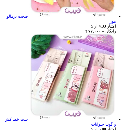
فیجت نرمالو
موز
امتیاز
4.33
از 5
Price
رایگان
–
۷۷,۰۰۰
range:
رایگان
through
۷۷,۰۰۰ تومان
ست خط کش
و گونیا حیوانات
امتیاز
5.00
از 5