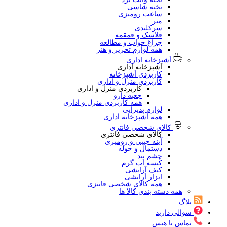
تخته شاسی
ساعت رومیزی
متر
سرکلیدی
فلاسک و قمقمه
چراغ خواب و مطالعه
همه لوازم تحریر و هنر
آشپزخانه اداری
آشپزخانه اداری
کاربردی آشپزخانه
کاربردی منزل و اداری
کاربردی منزل و اداری
جعبه دارو
همه کاربردی منزل و اداری
لوازم پذیرایی
همه آشپزخانه اداری
کالای شخصی فانتزی
کالای شخصی فانتزی
آینه جیبی و رومیزی
دستمال و حوله
چشم بند
کیسه آب گرم
کیف آرایشی
ابزار آرایشی
همه کالای شخصی فانتزی
همه دسته بندی کالا ها
بلاگ
سوالی دارید
تماس با هیس