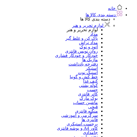
خانه
دسته بندی کالا ها
دسته بندی کالا ها
لوازم تحریر و هنر
لوازم تحریر و هنر
مداد
پاک کن و غلط گیر
مداد تراش
اتود و نوک
روان نویس فانتزی
خودکار و خودکار فشاری
ماژیک ها
دفترچه یادداشت
استیکر
استیک نوت
خط کش و گونیا
کیف غذا
کوله پشتی
چسب
کاتر فانتزی
بوک مارک
ماشین حساب
قیچی
منگنه فانتزی
سرگرمی و آموزشی
فانتزی ها
برچسب استیکری
کاور A4 و پوشه فانتزی
جامدادی
تخته وایت برد