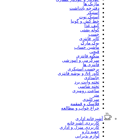
ماژیک ها
دفترچه یادداشت
استیکر
استیک نوت
خط کش و گونیا
کیف غذا
کوله پشتی
چسب
کاتر فانتزی
بوک مارک
ماشین حساب
قیچی
منگنه فانتزی
سرگرمی و آموزشی
فانتزی ها
برچسب استیکری
کاور A4 و پوشه فانتزی
جامدادی
تخته وایت برد
تخته شاسی
ساعت رومیزی
متر
سرکلیدی
فلاسک و قمقمه
چراغ خواب و مطالعه
آشپزخانه اداری
کاربردی آشپزخانه
کاربردی منزل و اداری
جعبه دارو
لوازم پذیرایی