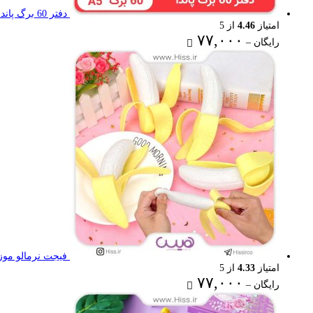
دفتر 60 برگ پاندا
امتیاز
4.46
از 5
Price
۷۷,۰۰۰
رایگان
–
range:
رایگان
through
۷۷,۰۰۰ تومان
فیجت نرمالو موز
امتیاز
4.33
از 5
Price
۷۷,۰۰۰
رایگان
–
range:
رایگان
through