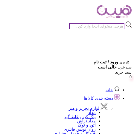
جستجوی
محصولات
ورود / ثبت نام
کاربری
خالی است
سبد خرید
سبد خرید
0
خانه
دسته بندی کالا ها
لوازم تحریر و هنر
مداد
پاک کن و غلط گیر
مداد تراش
اتود و نوک
روان نویس فانتزی
خودکار و خودکار فشاری