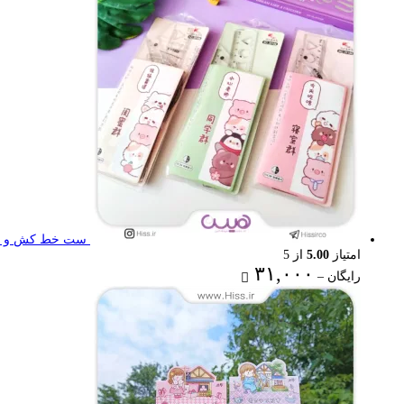
۷۷,۰۰۰ تومان
ست خط کش و گون
امتیاز
5.00
از 5
Price
۳۱,۰۰۰
رایگان
–
range:
رایگان
through
۳۱,۰۰۰ تومان