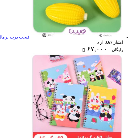
فیجت ذرت نرمال
امتیاز
3.67
از 5
Price
۶۷,۰۰۰
رایگان
–
range:
رایگان
through
۶۷,۰۰۰ تومان