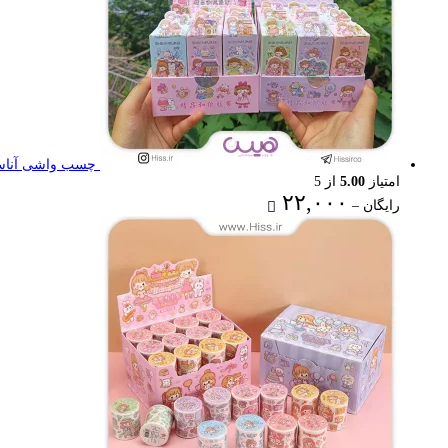
چسب واشی آناستا
امتیاز
5.00
از 5
Price
۲۲,۰۰۰
رایگان
–
range:
رایگان
through
۲۲,۰۰۰ تومان