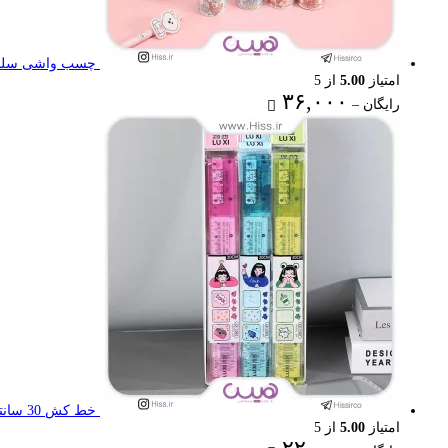
چسب واشی سلنا
امتیاز
5.00
از 5
Price
۳۶,۰۰۰
رایگان
–
range:
رایگان
through
۳۶,۰۰۰ تومان
خط کش 30 سانتی تاشو
امتیاز
5.00
از 5
Price