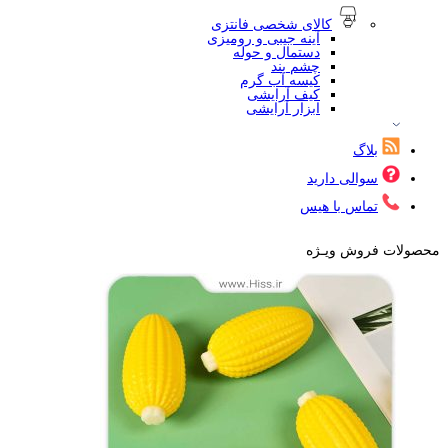
کالای شخصی فانتزی
آینه جیبی و رومیزی
دستمال و حوله
چشم بند
کیسه آب گرم
کیف آرایشی
ابزار آرایشی
بلاگ
سوالی دارید
تماس با هیس
محصولات فروش ویـژه