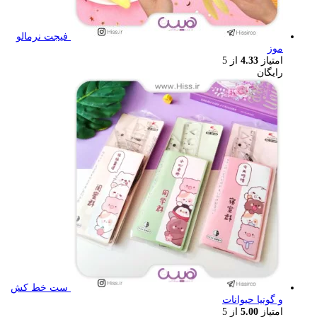
فیجت نرمالو
موز
امتیاز
4.33
از 5
رایگان
ست خط کش
و گونیا حیوانات
امتیاز
5.00
از 5