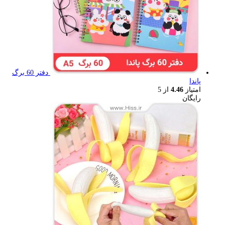
دفتر 60 برگ
پاندا
امتیاز
4.46
از 5
رایگان