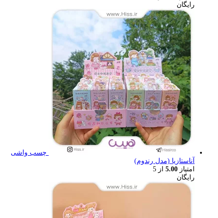
رایگان
چسب واشی
آناستازیا (مدل رندوم)
امتیاز
5.00
از 5
رایگان