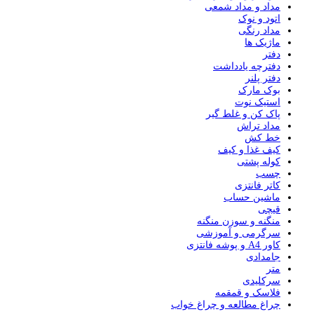
مداد و مداد شمعی
اتود و نوک
مداد رنگی
ماژیک ها
دفتر
دفترچه یادداشت
دفتر پلنر
بوک مارک
استیک نوت
پاک کن و غلط گیر
مداد تراش
خط کش
کیف غذا و کیف
کوله پشتی
چسب
کاتر فانتزی
ماشین حساب
قیچی
منگنه و سوزن منگنه
سرگرمی و آموزشی
کاور A4 و پوشه فانتزی
جامدادی
متر
سرکلیدی
فلاسک و قمقمه
چراغ مطالعه و چراغ خواب