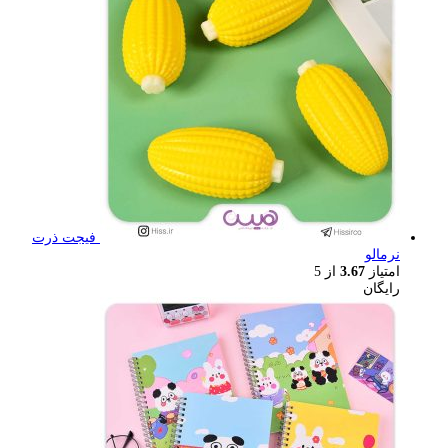
فیجت ذرت
نرمالو
امتیاز
3.67
از 5
رایگان