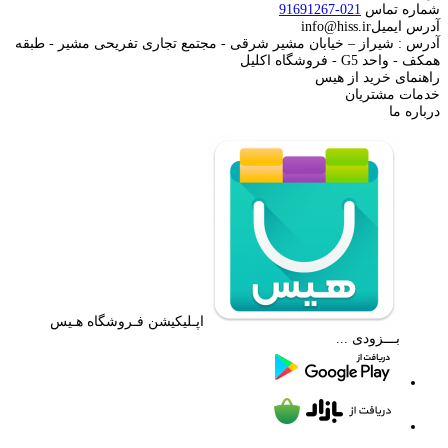
شماره تماس
021-91691267
آدرس ایمیل
info@hiss.ir
آدرس : شیراز – خیابان مشیر شرقی - مجتمع تجاری تفریحی مشیر - طبقه
همکف - واحد G5 - فروشگاه اکلیل
راهنمای خرید از هیس
خدمات مشتریان
درباره ما
اپـلیکیشن فـروشگاه هـیس
بـــزودی ...