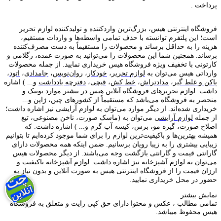
پرداخت .
فروشگاه اینترنتی هیس، بزرگ‌ترین وارد‌کننده و تولید‌کننده لوازم تحریر
است؛ این پلتفرم توانسته با حذف تمامی واسطه‌ها و واردات مستقیم،
هزینه را به حداقل برساند و محصولات را مستقیماً به دست مصرف‌کننده
برساند. همچنین شما این محصولات را می‌توانید به صورت عمده، رگلامی و
کارتونی با تخفیف ویژه فروشگاه هیس خریداری نمایید. از جمله محصولات
وارداتی هیس می‌توان به
لوازم تحریر
،
خودکار
،
روان‌نویس
،
جامدادی
،
اتود
،
پاکن و غلط گیر
،
مدادتراش
،
خط کش
،
قیچی
،
دفترچه یادداشت
و... ) اشاره
داشت. لوازم تحریر‌های فروشگاه آنلاین هیس در بیشتر موارد یونیک و
منحصر به فروشگاه می‌باشد که مستقیماً از کشور‌های چین، ژاپن و...
خریداری شده‌اند. از دیگر موارد می‌توان به لوازم آرایشی نیز اشاره داشت؛
از جمله
لوازم آرایشی
می‌توان به (ماسک صورت، ناخن مصنوعی، تیغ
اصلاح صورت، گیره مو، برس، کیسه آب گرم و... ) اشاره داشت. که
همیشه بهترین‌ها و باکیفیت‌ترین لوازم را برای شما موجود کرده‌ایم تا بتوانیم
زیبایی بیشتری را به زیبا رویان برسانیم. ضمن اینکه همه محصولات دارای
گارانتی قیمت و گارانتی بازگشت وجه می‌باشند. از دیگر محصولات هیس
می‌توان به لوازم آشپزخانه نیز اشاره داشت.
لوازم آشپزخانه
باکیفیت و
ارزان قیمت را از فروشگاه اینترنتی هیس به صورت آنلاین و بدون نیاز به
حضور در محل خریداری نمایید.
نمایش بیشتر
تمامی مطالب ، عکس و محتوا دارای حق کپی رایت و متعلق به فروشگاه
هیس محفوظ میباشد.