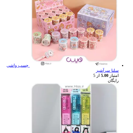
چسب واشی
سلنا سرآشپز
امتیاز
5.00
از 5
رایگان