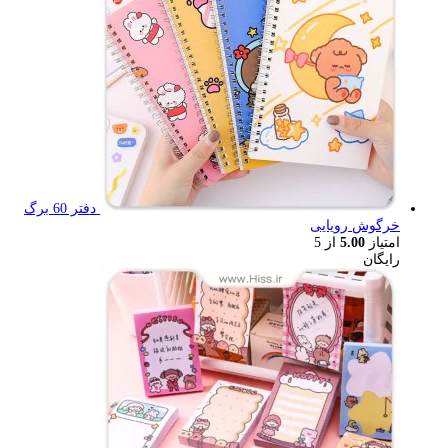
دفتر 60 برگ
خرگوش رویایی
امتیاز
5.00
از 5
رایگان