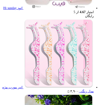
اتود Hi sunday
امتیاز
4.67
از 5
رایگان
انبر مورب مژه
مدل رنگی
۴,۹۰۰