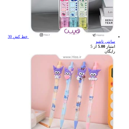
خط کش 30
سانتی تاشو
امتیاز
5.00
از 5
رایگان