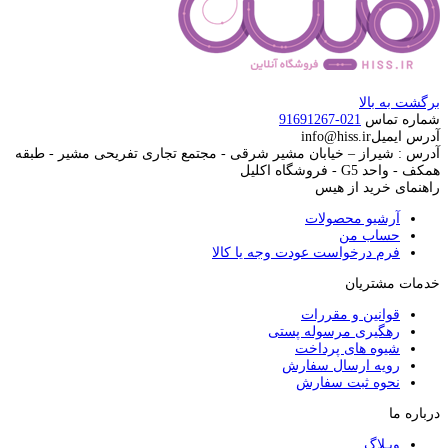
برگشت به بالا
شماره تماس
021-91691267
آدرس ایمیل
info@hiss.ir
آدرس : شیراز – خیابان مشیر شرقی - مجتمع تجاری تفریحی مشیر - طبقه
همکف - واحد G5 - فروشگاه اکلیل
راهنمای خرید از هیس
آرشیو محصولات
حساب من
فرم درخواست عودت وجه یا کالا
خدمات مشتریان
قوانین و مقررات
رهگیری مرسوله پستی
شیوه های پرداخت
رویه ارسال سفارش
نحوه ثبت سفارش
درباره ما
وبـلاگ