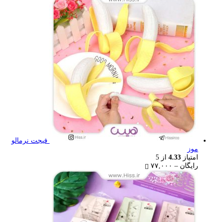
رایگان
through
۷۷,۰۰۰ تومان
فیجت نرمالو
موز
امتیاز
4.33
از 5
Price
رایگان
–
۷۷,۰۰۰
range:
رایگان
through
۷۷,۰۰۰ تومان