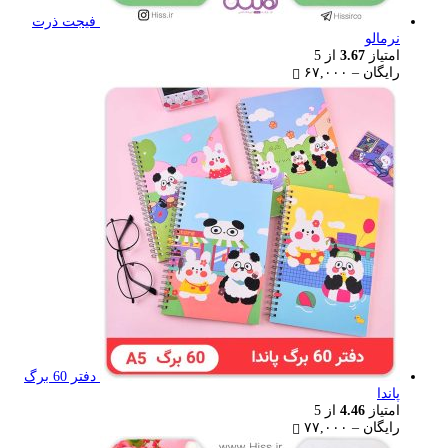
فیجت ذرت
نرمالو
امتیاز
3.67
از 5
Price
رایگان
–
۶۷,۰۰۰
range:
رایگان
through
۶۷,۰۰۰ تومان
دفتر 60 برگ
پاندا
امتیاز
4.46
از 5
Price
رایگان
–
۷۷,۰۰۰
range: