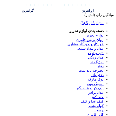
ارزانترین
گرانترین
میانگین رای (امتیاز)
امتیاز
5
از 5
(3)
دسته بندی لوازم تحریر
لوازم تحریر
روان نویس فانتزی
خودکار و خودکار فشاری
مداد و مداد شمعی
اتود و نوک
مداد رنگی
ماژیک ها
دفتر
دفترچه یادداشت
دفتر پلنر
بوک مارک
استیک نوت
پاک کن و غلط گیر
مداد تراش
خط کش
کیف غذا و کیف
کوله پشتی
چسب
کاتر فانتزی