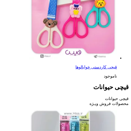
قیچی کاردستی خوابالوها
ناموجود
قیچی حیوانات
قیچی حیوانات
محصولات فروش ویـژه