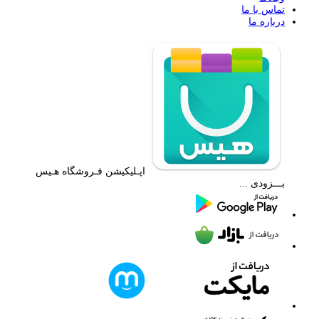
تماس با ما
درباره ما
اپـلیکیشن فـروشگاه هـیس
بـــزودی ...