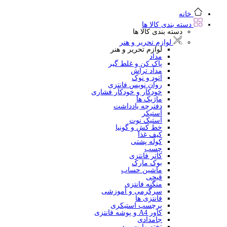
خانه
دسته بندی کالا ها
دسته بندی کالا ها
لوازم تحریر و هنر
لوازم تحریر و هنر
مداد
پاک کن و غلط گیر
مداد تراش
اتود و نوک
روان نویس فانتزی
خودکار و خودکار فشاری
ماژیک ها
دفترچه یادداشت
استیکر
استیک نوت
خط کش و گونیا
کیف غذا
کوله پشتی
چسب
کاتر فانتزی
بوک مارک
ماشین حساب
قیچی
منگنه فانتزی
سرگرمی و آموزشی
فانتزی ها
برچسب استیکری
کاور A4 و پوشه فانتزی
جامدادی
تخته وایت برد