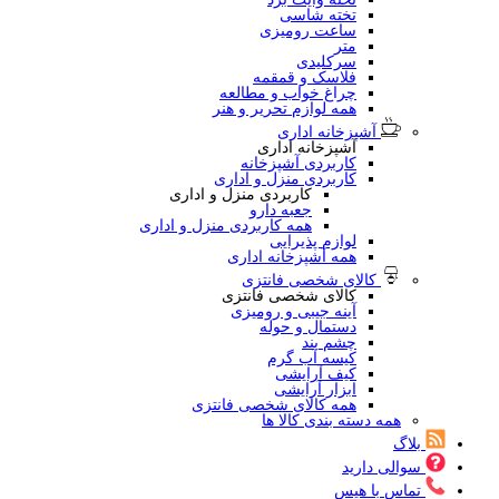
تخته شاسی
ساعت رومیزی
متر
سرکلیدی
فلاسک و قمقمه
چراغ خواب و مطالعه
همه لوازم تحریر و هنر
آشپزخانه اداری
آشپزخانه اداری
کاربردی آشپزخانه
کاربردی منزل و اداری
کاربردی منزل و اداری
جعبه دارو
همه کاربردی منزل و اداری
لوازم پذیرایی
همه آشپزخانه اداری
کالای شخصی فانتزی
کالای شخصی فانتزی
آینه جیبی و رومیزی
دستمال و حوله
چشم بند
کیسه آب گرم
کیف آرایشی
ابزار آرایشی
همه کالای شخصی فانتزی
همه دسته بندی کالا ها
بلاگ
سوالی دارید
تماس با هیس