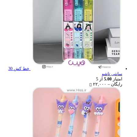
خط کش 30
سانتی تاشو
امتیاز
5.00
از 5
Price
رایگان
–
۲۲,۰۰۰
range:
رایگان
through
۲۲,۰۰۰ تومان