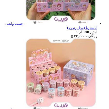
چسب واشی
آناستازیا (مدل رندوم)
امتیاز
5.00
از 5
Price
رایگان
–
۲۲,۰۰۰
range:
رایگان
through
۲۲,۰۰۰ تومان