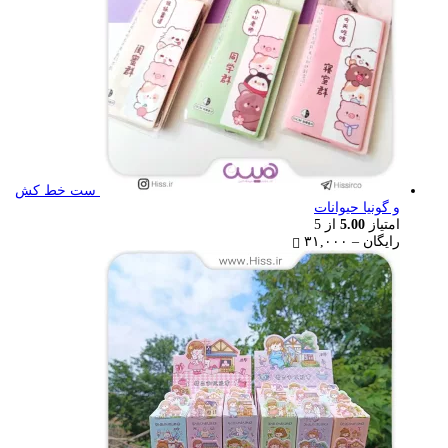
ست خط کش
و گونیا حیوانات
امتیاز
5.00
از 5
Price
رایگان
–
۳۱,۰۰۰
range:
رایگان
through
۳۱,۰۰۰ تومان