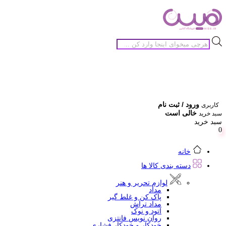
جستجوی
محصولات
ورود / ثبت نام
کاربری
خالی است
سبد خرید
سبد خرید
0
خانه
دسته بندی کالا ها
لوازم تحریر و هنر
مداد
پاک کن و غلط گیر
مداد تراش
اتود و نوک
روان نویس فانتزی
خودکار و خودکار فشاری