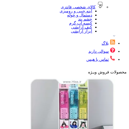
کالای شخصی فانتزی
آینه جیبی و رومیزی
دستمال و حوله
چشم بند
کیسه آب گرم
کیف آرایشی
ابزار آرایشی
بلاگ
سوالی دارید
تماس با هیس
محصولات فروش ویـژه