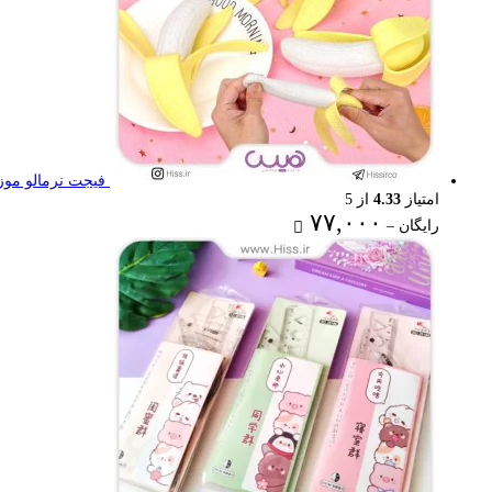
فیجت نرمالو موز
امتیاز
4.33
از 5
Price
۷۷,۰۰۰
رایگان
–
range:
رایگان
through
۷۷,۰۰۰ تومان