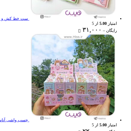
ست خط کش و گون
امتیاز
5.00
از 5
Price
۳۱,۰۰۰
رایگان
–
range:
رایگان
through
۳۱,۰۰۰ تومان
چسب واشی آناستا
امتیاز
5.00
از 5
Price