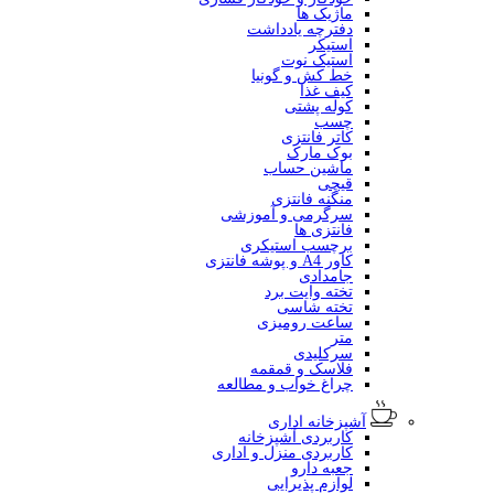
ماژیک ها
دفترچه یادداشت
استیکر
استیک نوت
خط کش و گونیا
کیف غذا
کوله پشتی
چسب
کاتر فانتزی
بوک مارک
ماشین حساب
قیچی
منگنه فانتزی
سرگرمی و آموزشی
فانتزی ها
برچسب استیکری
کاور A4 و پوشه فانتزی
جامدادی
تخته وایت برد
تخته شاسی
ساعت رومیزی
متر
سرکلیدی
فلاسک و قمقمه
چراغ خواب و مطالعه
آشپزخانه اداری
کاربردی آشپزخانه
کاربردی منزل و اداری
جعبه دارو
لوازم پذیرایی