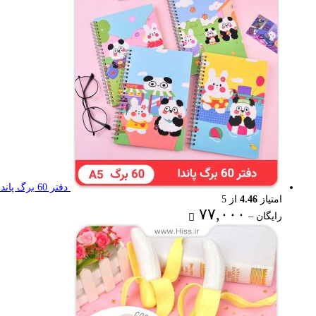
۶۷,۰۰۰ تومان
دفتر 60 برگ پاندا
امتیاز
4.46
از 5
Price
۷۷,۰۰۰
رایگان
–
range:
رایگان
through
۷۷,۰۰۰ تومان