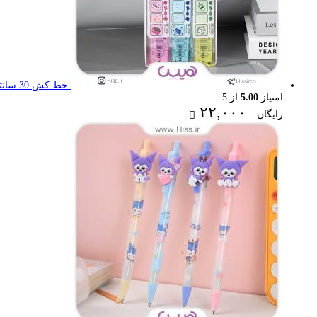
خط کش 30 سانتی تاشو
امتیاز
5.00
از 5
Price
۲۲,۰۰۰
رایگان
–
range:
رایگان
through
۲۲,۰۰۰ تومان