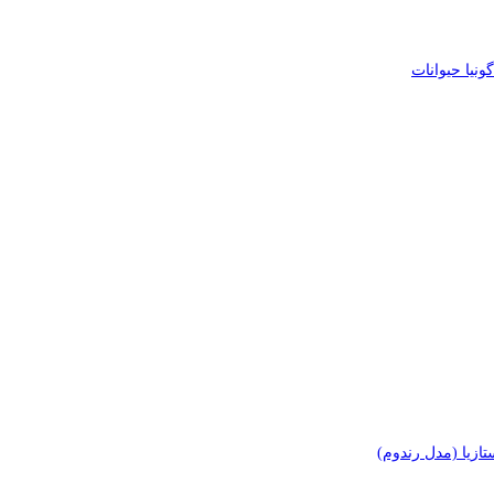
یا حیوانات
زیا (مدل رندوم)