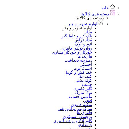
خانه
دسته بندی کالا ها
دسته بندی کالا ها
لوازم تحریر و هنر
لوازم تحریر و هنر
مداد
پاک کن و غلط گیر
مداد تراش
اتود و نوک
روان نویس فانتزی
خودکار و خودکار فشاری
ماژیک ها
دفترچه یادداشت
استیکر
استیک نوت
خط کش و گونیا
کیف غذا
کوله پشتی
چسب
کاتر فانتزی
بوک مارک
ماشین حساب
قیچی
منگنه فانتزی
سرگرمی و آموزشی
فانتزی ها
برچسب استیکری
کاور A4 و پوشه فانتزی
جامدادی
تخته وایت برد