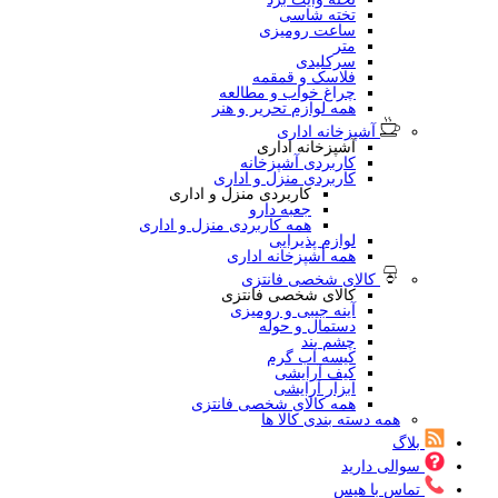
تخته شاسی
ساعت رومیزی
متر
سرکلیدی
فلاسک و قمقمه
چراغ خواب و مطالعه
همه لوازم تحریر و هنر
آشپزخانه اداری
آشپزخانه اداری
کاربردی آشپزخانه
کاربردی منزل و اداری
کاربردی منزل و اداری
جعبه دارو
همه کاربردی منزل و اداری
لوازم پذیرایی
همه آشپزخانه اداری
کالای شخصی فانتزی
کالای شخصی فانتزی
آینه جیبی و رومیزی
دستمال و حوله
چشم بند
کیسه آب گرم
کیف آرایشی
ابزار آرایشی
همه کالای شخصی فانتزی
همه دسته بندی کالا ها
بلاگ
سوالی دارید
تماس با هیس