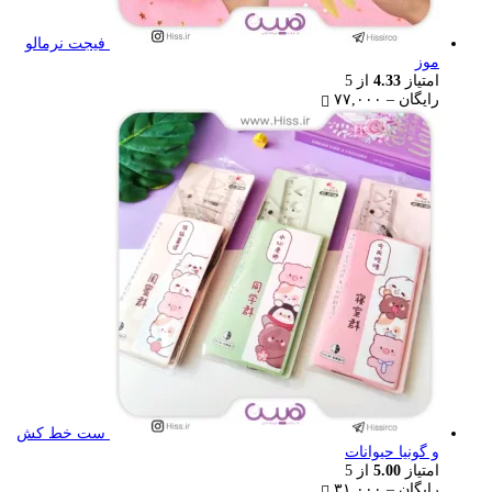
فیجت نرمالو
موز
امتیاز
4.33
از 5
Price
رایگان
–
۷۷,۰۰۰
range:
رایگان
through
۷۷,۰۰۰ تومان
ست خط کش
و گونیا حیوانات
امتیاز
5.00
از 5
Price
رایگان
–
۳۱,۰۰۰