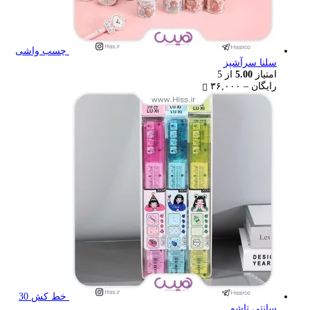
چسب واشی
سلنا سرآشپز
امتیاز
5.00
از 5
Price
رایگان
–
۳۶,۰۰۰
range:
رایگان
through
۳۶,۰۰۰ تومان
خط کش 30
سانتی تاشو