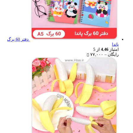
دفتر 60 برگ
پاندا
امتیاز
4.46
از 5
Price
رایگان
–
۷۷,۰۰۰
range:
رایگان
through
۷۷,۰۰۰ تومان