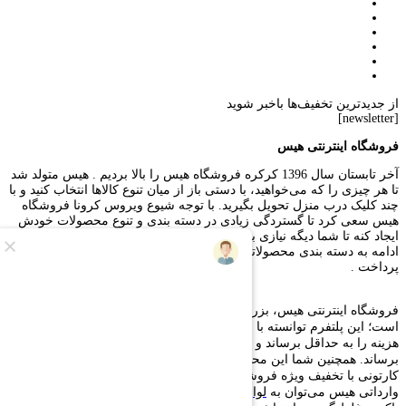
از جدیدترین تخفیف‌ها باخبر شوید
[newsletter]
فروشگاه اینترنتی هیس
آخر تابستان سال 1396 کرکره فروشگاه هیس را بالا بردیم . هیس متولد شد
تا هر چیزی را که می‌خواهید، با دستی باز از میان تنوع کالاها انتخاب کنید و با
چند کلیک درب منزل تحویل بگیرید. با توجه شیوع ویروس کرونا فروشگاه
هیس سعی کرد تا گستردگی زیادی در دسته بندی و تنوع محصولات خودش
ایجاد کنه تا شما دیگه نیازی به بیرون رفتن از منزل رو نداشته باشید. در
ادامه به دسته بندی محصولاتی که فروشگاه هیس داره ارائه میکنه خواهیم
پرداخت .
فروشگاه اینترنتی هیس، بزرگ‌ترین وارد‌کننده و تولید‌کننده لوازم تحریر
است؛ این پلتفرم توانسته با حذف تمامی واسطه‌ها و واردات مستقیم،
هزینه را به حداقل برساند و محصولات را مستقیماً به دست مصرف‌کننده
برساند. همچنین شما این محصولات را می‌توانید به صورت عمده، رگلامی و
کارتونی با تخفیف ویژه فروشگاه هیس خریداری نمایید. از جمله محصولات
وارداتی هیس می‌توان به
لوازم تحریر
،
خودکار
،
روان‌نویس
،
جامدادی
،
اتود
،