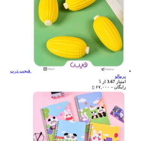
فیجت ذرت
نرمالو
امتیاز
3.67
از 5
Price
رایگان
–
۶۷,۰۰۰
range:
رایگان
through
۶۷,۰۰۰ تومان