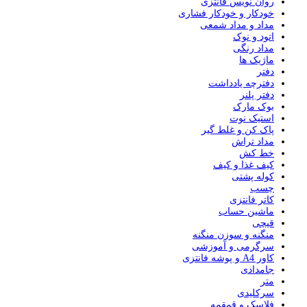
روان نویس فانتزی
خودکار و خودکار فشاری
مداد و مداد شمعی
اتود و نوک
مداد رنگی
ماژیک ها
دفتر
دفترچه یادداشت
دفتر پلنر
بوک مارک
استیک نوت
پاک کن و غلط گیر
مداد تراش
خط کش
کیف غذا و کیف
کوله پشتی
چسب
کاتر فانتزی
ماشین حساب
قیچی
منگنه و سوزن منگنه
سرگرمی و آموزشی
کاور A4 و پوشه فانتزی
جامدادی
متر
سرکلیدی
فلاسک و قمقمه