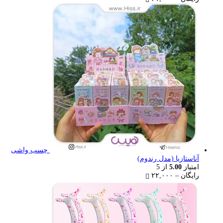
range:
رایگان
through
۳۱,۰۰۰ تومان
چسب واشی
آناستازیا (مدل رندوم)
امتیاز
5.00
از 5
Price
رایگان
–
۲۲,۰۰۰
range:
رایگان
through
۲۲,۰۰۰ تومان