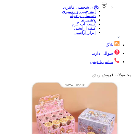
کالای شخصی فانتزی
آینه جیبی و رومیزی
دستمال و حوله
چشم بند
کیسه آب گرم
کیف آرایشی
ابزار آرایشی
بلاگ
سوالی دارید
تماس با هیس
محصولات فروش ویـژه