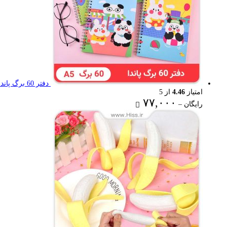
دفتر 60 برگ پاندا
امتیاز
4.46
از 5
Price
۷۷,۰۰۰
رایگان
–
range:
رایگان
through
۷۷,۰۰۰ تومان