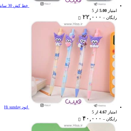
خط کش 30 سانتی تاشو
امتیاز
5.00
از 5
Price
۲۲,۰۰۰
رایگان
–
range:
رایگان
through
۲۲,۰۰۰ تومان
اتود Hi sunday
امتیاز
4.67
از 5
Price
۴۰,۰۰۰
رایگان
–
range:
رایگان
through