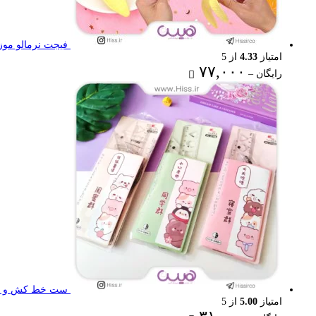
فیجت نرمالو موز
امتیاز
4.33
از 5
Price
۷۷,۰۰۰
رایگان
–
range:
رایگان
through
۷۷,۰۰۰ تومان
ست خط کش و گون
امتیاز
5.00
از 5
Price