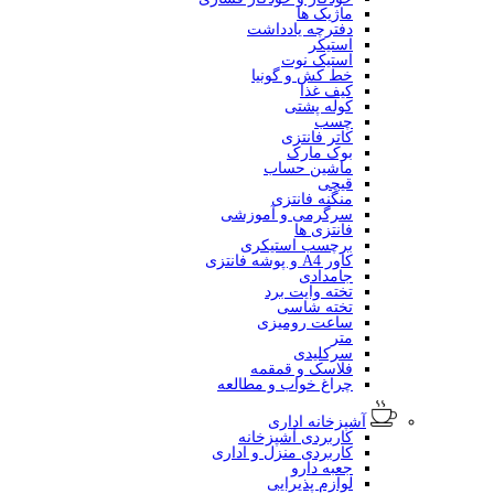
ماژیک ها
دفترچه یادداشت
استیکر
استیک نوت
خط کش و گونیا
کیف غذا
کوله پشتی
چسب
کاتر فانتزی
بوک مارک
ماشین حساب
قیچی
منگنه فانتزی
سرگرمی و آموزشی
فانتزی ها
برچسب استیکری
کاور A4 و پوشه فانتزی
جامدادی
تخته وایت برد
تخته شاسی
ساعت رومیزی
متر
سرکلیدی
فلاسک و قمقمه
چراغ خواب و مطالعه
آشپزخانه اداری
کاربردی آشپزخانه
کاربردی منزل و اداری
جعبه دارو
لوازم پذیرایی