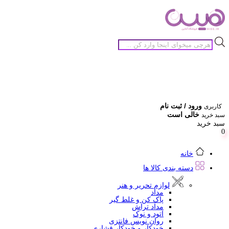
جستجوی
محصولات
ورود / ثبت نام
کاربری
خالی است
سبد خرید
سبد خرید
0
خانه
دسته بندی کالا ها
لوازم تحریر و هنر
مداد
پاک کن و غلط گیر
مداد تراش
اتود و نوک
روان نویس فانتزی
خودکار و خودکار فشاری