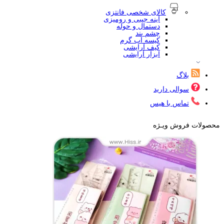
کالای شخصی فانتزی
آینه جیبی و رومیزی
دستمال و حوله
چشم بند
کیسه آب گرم
کیف آرایشی
ابزار آرایشی
بلاگ
سوالی دارید
تماس با هیس
محصولات فروش ویـژه