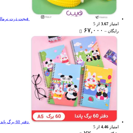
فیجت ذرت نرمال
امتیاز
3.67
از 5
Price
۶۷,۰۰۰
رایگان
–
range:
رایگان
through
۶۷,۰۰۰ تومان
دفتر 60 برگ پاندا
امتیاز
4.46
از 5
Price