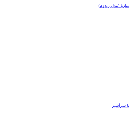
زیا (مدل رندوم)
 سرآشپز