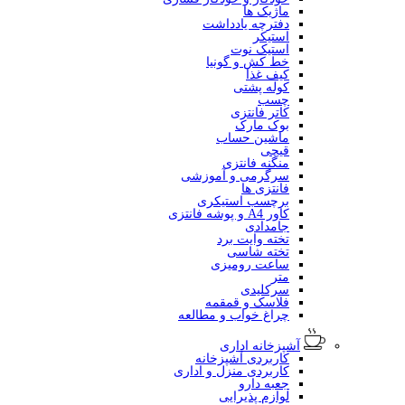
ماژیک ها
دفترچه یادداشت
استیکر
استیک نوت
خط کش و گونیا
کیف غذا
کوله پشتی
چسب
کاتر فانتزی
بوک مارک
ماشین حساب
قیچی
منگنه فانتزی
سرگرمی و آموزشی
فانتزی ها
برچسب استیکری
کاور A4 و پوشه فانتزی
جامدادی
تخته وایت برد
تخته شاسی
ساعت رومیزی
متر
سرکلیدی
فلاسک و قمقمه
چراغ خواب و مطالعه
آشپزخانه اداری
کاربردی آشپزخانه
کاربردی منزل و اداری
جعبه دارو
لوازم پذیرایی