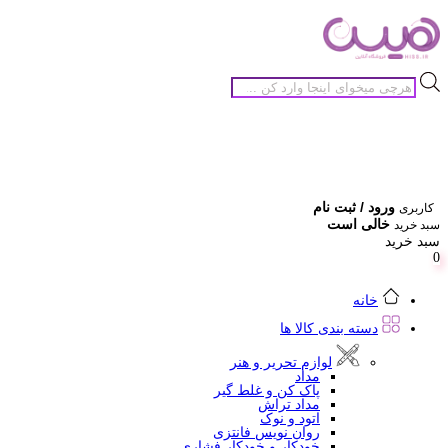
جستجوی
محصولات
ورود / ثبت نام
کاربری
خالی است
سبد خرید
سبد خرید
0
خانه
دسته بندی کالا ها
لوازم تحریر و هنر
مداد
پاک کن و غلط گیر
مداد تراش
اتود و نوک
روان نویس فانتزی
خودکار و خودکار فشاری