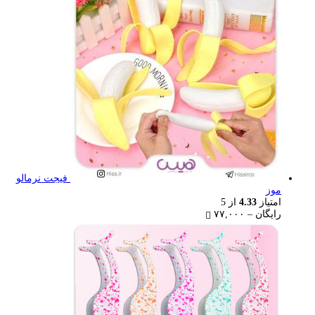
۷۷,۰۰۰ تومان
فیجت نرمالو
موز
امتیاز
4.33
از 5
Price
رایگان
–
۷۷,۰۰۰
range:
رایگان
through
۷۷,۰۰۰ تومان