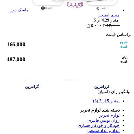
ماسک دور
چشم ایمیجز
امتیاز
4.29
از 5
Current
Original
۵,۰۰۰
۱۲,۰۰۰
price
price
is:
was:
براساس قیمت
۱۲,۰۰۰ تومان.
۵,۰۰۰ تومان.
شروع
166,000
قیمت
پایان
487,000
قیمت
ارزانترین
گرانترین
میانگین رای (امتیاز)
امتیاز
5
از 5
(3)
دسته بندی لوازم تحریر
لوازم تحریر
روان نویس فانتزی
خودکار و خودکار فشاری
مداد و مداد شمعی