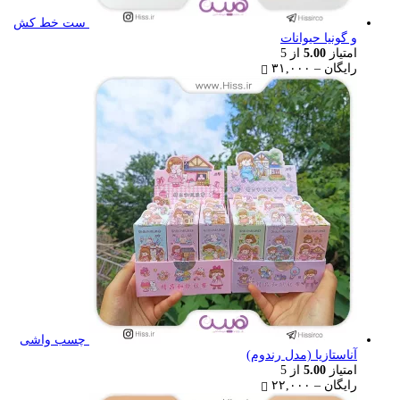
ست خط کش
و گونیا حیوانات
امتیاز
5.00
از 5
Price
رایگان
–
۳۱,۰۰۰
range:
رایگان
through
۳۱,۰۰۰ تومان
چسب واشی
آناستازیا (مدل رندوم)
امتیاز
5.00
از 5
Price
رایگان
–
۲۲,۰۰۰
range: