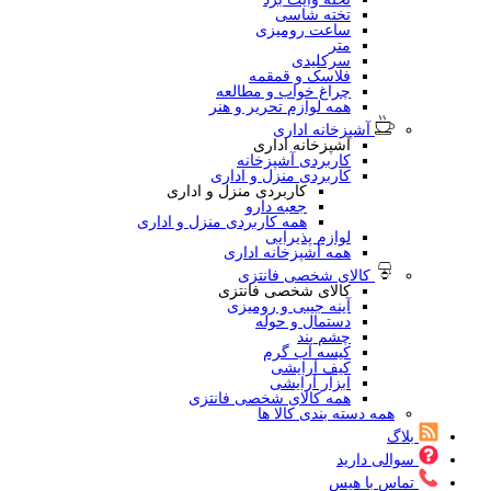
تخته شاسی
ساعت رومیزی
متر
سرکلیدی
فلاسک و قمقمه
چراغ خواب و مطالعه
همه لوازم تحریر و هنر
آشپزخانه اداری
آشپزخانه اداری
کاربردی آشپزخانه
کاربردی منزل و اداری
کاربردی منزل و اداری
جعبه دارو
همه کاربردی منزل و اداری
لوازم پذیرایی
همه آشپزخانه اداری
کالای شخصی فانتزی
کالای شخصی فانتزی
آینه جیبی و رومیزی
دستمال و حوله
چشم بند
کیسه آب گرم
کیف آرایشی
ابزار آرایشی
همه کالای شخصی فانتزی
همه دسته بندی کالا ها
بلاگ
سوالی دارید
تماس با هیس