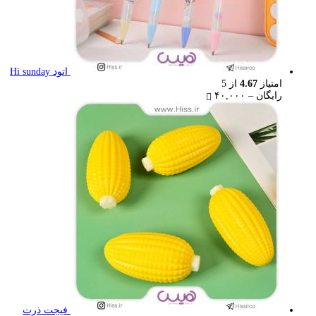
اتود Hi sunday
امتیاز
4.67
از 5
Price
رایگان
–
۴۰,۰۰۰
range:
رایگان
through
۴۰,۰۰۰ تومان
فیجت ذرت