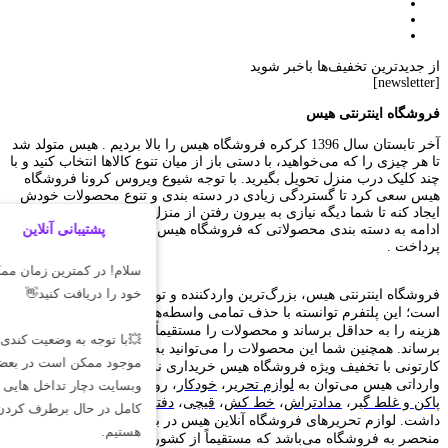
از جدیدترین تخفیف‌ها باخبر شوید
[newsletter]
فروشگاه اینترنتی هیس
آخر تابستان سال 1396 کرکره فروشگاه هیس را بالا بردیم . هیس متولد شد
تا هر چیزی را که می‌خواهید، با دستی باز از میان تنوع کالاها انتخاب کنید و با
چند کلیک درب منزل تحویل بگیرید. با توجه شیوع ویروس کرونا فروشگاه
هیس سعی کرد تا گستردگی زیادی در دسته بندی و تنوع محصولات خودش
ایجاد کنه تا شما دیگه نیازی به بیرون رفتن از منزل رو نداشته باشید. در
ادامه به دسته بندی محصولاتی که فروشگاه هیس داره ارائه میکنه خواهیم
پرداخت .
فروشگاه اینترنتی هیس، بزرگ‌ترین وارد‌کننده و تولید‌کننده لوازم تحریر
است؛ این پلتفرم توانسته با حذف تمامی واسطه‌ها و واردات مستقیم،
هزینه را به حداقل برساند و محصولات را مستقیماً به دست مصرف‌کننده
برساند. همچنین شما این محصولات را می‌توانید به صورت عمده، رگلامی و
کارتونی با تخفیف ویژه فروشگاه هیس خریداری نمایید. از جمله محصولات
وارداتی هیس می‌توان به
لوازم تحریر
،
خودکار
،
روان‌نویس
،
جامدادی
،
اتود
،
پاکن و غلط گیر
،
مدادتراش
،
خط کش
،
قیچی
،
دفترچه یادداشت
و... ) اشاره
داشت. لوازم تحریر‌های فروشگاه آنلاین هیس در بیشتر موارد یونیک و
منحصر به فروشگاه می‌باشد که مستقیماً از کشور‌های چین، ژاپن و...