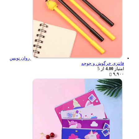
روان نویس
فانتزی خرگوش و جوجه
امتیاز
4.00
از 5
۹,۹۰۰