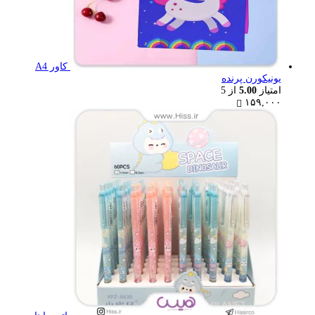
کاور A4
یونیکورن پرنده
امتیاز
5.00
از 5
۱۵۹,۰۰۰