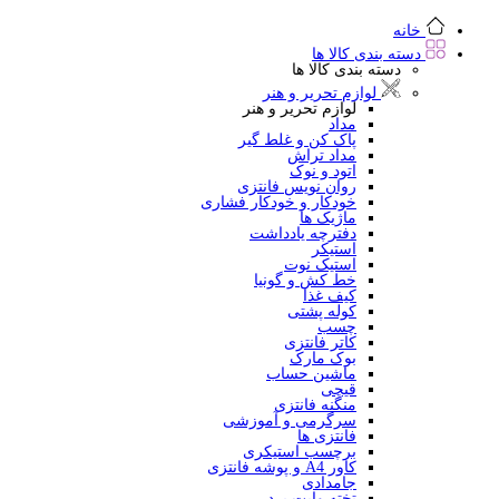
خانه
دسته بندی کالا ها
دسته بندی کالا ها
لوازم تحریر و هنر
لوازم تحریر و هنر
مداد
پاک کن و غلط گیر
مداد تراش
اتود و نوک
روان نویس فانتزی
خودکار و خودکار فشاری
ماژیک ها
دفترچه یادداشت
استیکر
استیک نوت
خط کش و گونیا
کیف غذا
کوله پشتی
چسب
کاتر فانتزی
بوک مارک
ماشین حساب
قیچی
منگنه فانتزی
سرگرمی و آموزشی
فانتزی ها
برچسب استیکری
کاور A4 و پوشه فانتزی
جامدادی
تخته وایت برد