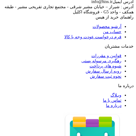
آدرس ایمیل
info@hiss.ir
آدرس : شیراز – خیابان مشیر شرقی - مجتمع تجاری تفریحی مشیر - طبقه
همکف - واحد G5 - فروشگاه اکلیل
راهنمای خرید از هیس
آرشیو محصولات
حساب من
فرم درخواست عودت وجه یا کالا
خدمات مشتریان
قوانین و مقررات
رهگیری مرسوله پستی
شیوه های پرداخت
رویه ارسال سفارش
نحوه ثبت سفارش
درباره ما
وبـلاگ
تماس با ما
درباره ما