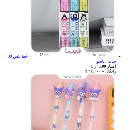
خط کش 30
سانتی تاشو
امتیاز
5.00
از 5
Price
رایگان
–
۲۲,۰۰۰
range:
رایگان
through
۲۲,۰۰۰ تومان