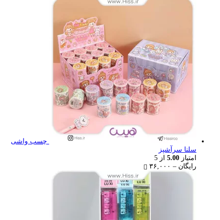
رایگان
through
۲۲,۰۰۰ تومان
چسب واشی
سلنا سرآشپز
امتیاز
5.00
از 5
Price
رایگان
–
۳۶,۰۰۰
range:
رایگان
through
۳۶,۰۰۰ تومان