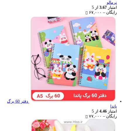
نرمالو
امتیاز
3.67
از 5
Price
رایگان
–
۶۷,۰۰۰
range:
رایگان
through
۶۷,۰۰۰ تومان
دفتر 60 برگ
پاندا
امتیاز
4.46
از 5
Price
رایگان
–
۷۷,۰۰۰
range:
رایگان
through