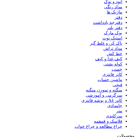
اتود و نوک
مداد رنگی
ماژیک ها
دفتر
دفترچه یادداشت
دفتر پلنر
بوک مارک
استیک نوت
پاک کن و غلط گیر
مداد تراش
خط کش
کیف غذا و کیف
کوله پشتی
چسب
کاتر فانتزی
ماشین حساب
قیچی
منگنه و سوزن منگنه
سرگرمی و آموزشی
کاور A4 و پوشه فانتزی
جامدادی
متر
سرکلیدی
فلاسک و قمقمه
چراغ مطالعه و چراغ خواب
محصولات