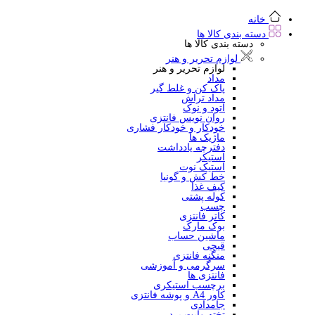
خانه
دسته بندی کالا ها
دسته بندی کالا ها
لوازم تحریر و هنر
لوازم تحریر و هنر
مداد
پاک کن و غلط گیر
مداد تراش
اتود و نوک
روان نویس فانتزی
خودکار و خودکار فشاری
ماژیک ها
دفترچه یادداشت
استیکر
استیک نوت
خط کش و گونیا
کیف غذا
کوله پشتی
چسب
کاتر فانتزی
بوک مارک
ماشین حساب
قیچی
منگنه فانتزی
سرگرمی و آموزشی
فانتزی ها
برچسب استیکری
کاور A4 و پوشه فانتزی
جامدادی
تخته وایت برد