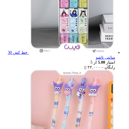
خط کش 30
سانتی تاشو
امتیاز
5.00
از 5
Price
رایگان
–
۲۲,۰۰۰
range:
رایگان
through
۲۲,۰۰۰ تومان