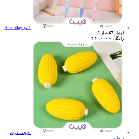
اتود Hi sunday
امتیاز
4.67
از 5
Price
رایگان
–
۴۰,۰۰۰
range:
رایگان
through
۴۰,۰۰۰ تومان
فیجت ذرت
نرمالو