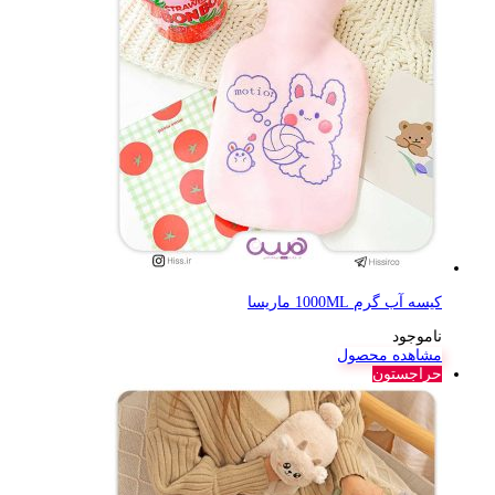
کیسه آب گرم 1000ML ماریسا
ناموجود
مشاهده محصول
حراجستون