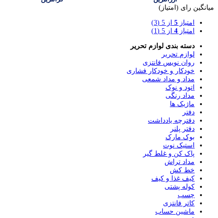
میانگین رای (امتیاز)
امتیاز
5
از 5
(3)
امتیاز
4
از 5
(1)
دسته بندی لوازم تحریر
لوازم تحریر
روان نویس فانتزی
خودکار و خودکار فشاری
مداد و مداد شمعی
اتود و نوک
مداد رنگی
ماژیک ها
دفتر
دفترچه یادداشت
دفتر پلنر
بوک مارک
استیک نوت
پاک کن و غلط گیر
مداد تراش
خط کش
کیف غذا و کیف
کوله پشتی
چسب
کاتر فانتزی
ماشین حساب