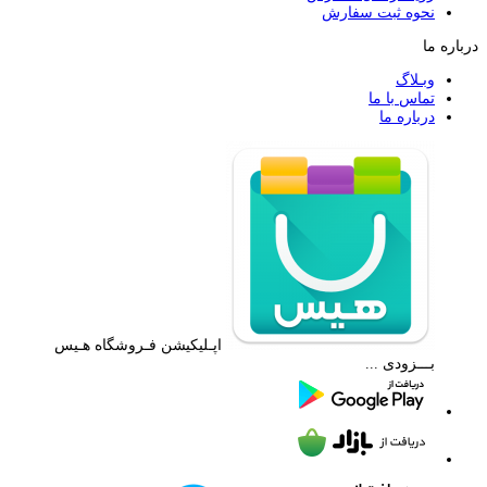
نحوه ثبت سفارش
درباره ما
وبـلاگ
تماس با ما
درباره ما
اپـلیکیشن فـروشگاه هـیس
بـــزودی ...