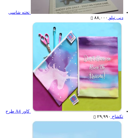
تخته شاسی
دنی تپلو
۸۸,۰۰۰
کاور A4 طرح
تکشاخ
۲۹,۹۹۰