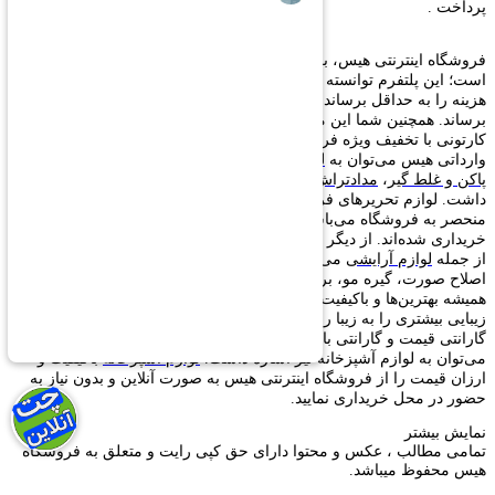
پرداخت .
فروشگاه اینترنتی هیس، بزرگ‌ترین وارد‌کننده و تولید‌کننده لوازم تحریر
است؛ این پلتفرم توانسته با حذف تمامی واسطه‌ها و واردات مستقیم،
هزینه را به حداقل برساند و محصولات را مستقیماً به دست مصرف‌کننده
برساند. همچنین شما این محصولات را می‌توانید به صورت عمده، رگلامی و
کارتونی با تخفیف ویژه فروشگاه هیس خریداری نمایید. از جمله محصولات
وارداتی هیس می‌توان به
لوازم تحریر
،
خودکار
،
روان‌نویس
،
جامدادی
،
اتود
،
پاکن و غلط گیر
،
مدادتراش
،
خط کش
،
قیچی
،
دفترچه یادداشت
و... ) اشاره
داشت. لوازم تحریر‌های فروشگاه آنلاین هیس در بیشتر موارد یونیک و
منحصر به فروشگاه می‌باشد که مستقیماً از کشور‌های چین، ژاپن و...
خریداری شده‌اند. از دیگر موارد می‌توان به لوازم آرایشی نیز اشاره داشت؛
از جمله
لوازم آرایشی
می‌توان به (ماسک صورت، ناخن مصنوعی، تیغ
اصلاح صورت، گیره مو، برس، کیسه آب گرم و... ) اشاره داشت. که
همیشه بهترین‌ها و باکیفیت‌ترین لوازم را برای شما موجود کرده‌ایم تا بتوانیم
زیبایی بیشتری را به زیبا رویان برسانیم. ضمن اینکه همه محصولات دارای
گارانتی قیمت و گارانتی بازگشت وجه می‌باشند. از دیگر محصولات هیس
می‌توان به لوازم آشپزخانه نیز اشاره داشت.
لوازم آشپزخانه
باکیفیت و
ارزان قیمت را از فروشگاه اینترنتی هیس به صورت آنلاین و بدون نیاز به
حضور در محل خریداری نمایید.
نمایش بیشتر
تمامی مطالب ، عکس و محتوا دارای حق کپی رایت و متعلق به فروشگاه
هیس محفوظ میباشد.