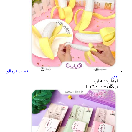
۷۷,۰۰۰ تومان
فیجت نرمالو
موز
امتیاز
4.33
از 5
Price
رایگان
–
۷۷,۰۰۰
range:
رایگان
through
۷۷,۰۰۰ تومان