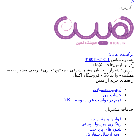
0
کاربری
برگشت به بالا
شماره تماس
021-91691267
آدرس ایمیل
info@hiss.ir
آدرس : شیراز – خیابان مشیر شرقی - مجتمع تجاری تفریحی مشیر - طبقه
همکف - واحد G5 - فروشگاه اکلیل
راهنمای خرید از هیس
آرشیو محصولات
حساب من
فرم درخواست عودت وجه یا کالا
خدمات مشتریان
قوانین و مقررات
رهگیری مرسوله پستی
شیوه های پرداخت
رویه ارسال سفارش