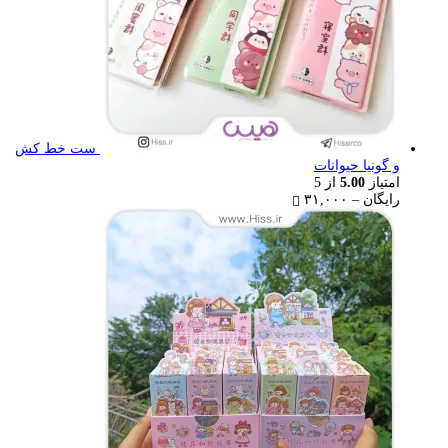
ست خط کش
و گونیا حیوانات
امتیاز
5.00
از 5
Price
رایگان
–
۳۱,۰۰۰
range:
رایگان
through
۳۱,۰۰۰ تومان