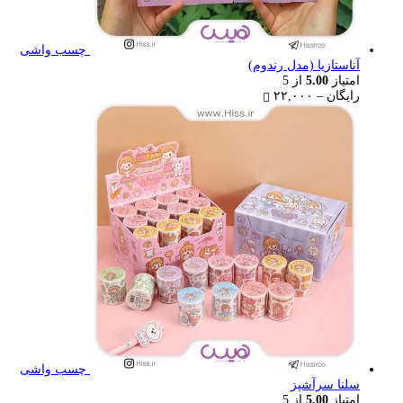
چسب واشی
آناستازیا (مدل رندوم)
امتیاز
5.00
از 5
Price
رایگان
–
۲۲,۰۰۰
range:
رایگان
through
۲۲,۰۰۰ تومان
چسب واشی
سلنا سرآشپز
امتیاز
5.00
از 5