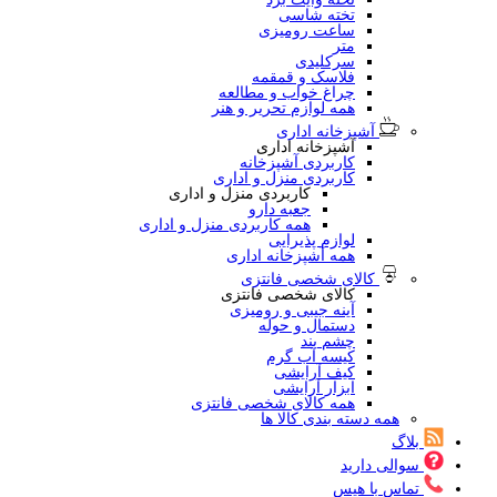
تخته شاسی
ساعت رومیزی
متر
سرکلیدی
فلاسک و قمقمه
چراغ خواب و مطالعه
همه لوازم تحریر و هنر
آشپزخانه اداری
آشپزخانه اداری
کاربردی آشپزخانه
کاربردی منزل و اداری
کاربردی منزل و اداری
جعبه دارو
همه کاربردی منزل و اداری
لوازم پذیرایی
همه آشپزخانه اداری
کالای شخصی فانتزی
کالای شخصی فانتزی
آینه جیبی و رومیزی
دستمال و حوله
چشم بند
کیسه آب گرم
کیف آرایشی
ابزار آرایشی
همه کالای شخصی فانتزی
همه دسته بندی کالا ها
بلاگ
سوالی دارید
تماس با هیس