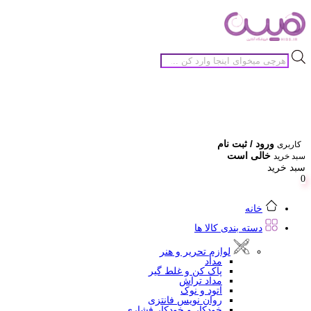
جستجوی
محصولات
ورود / ثبت نام
کاربری
خالی است
سبد خرید
سبد خرید
0
خانه
دسته بندی کالا ها
لوازم تحریر و هنر
مداد
پاک کن و غلط گیر
مداد تراش
اتود و نوک
روان نویس فانتزی
خودکار و خودکار فشاری