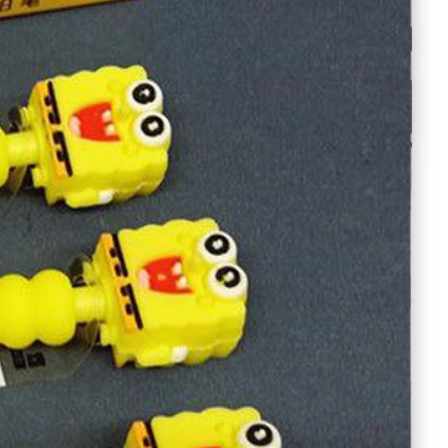
آیا قیمت مناسب‌تری سراغ دارید؟
بله
|
خیر
بازخورد درباره این کالا
اتود طرح باب اسفنجی
دسته بندی:
خرید عمده لوازم تحریر
،
خرید عمده اتود یا مداد نوکی
طرح-مدل
ویژگی‌های محصول