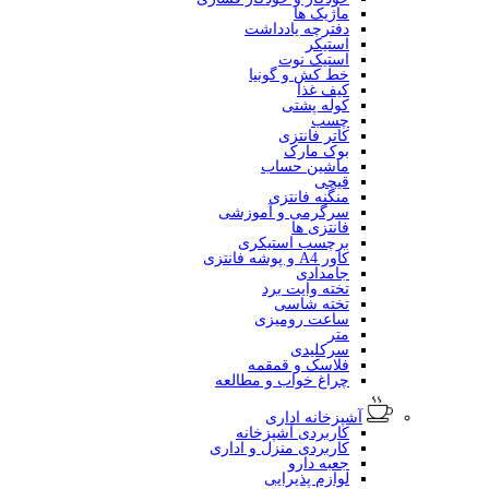
ماژیک ها
دفترچه یادداشت
استیکر
استیک نوت
خط کش و گونیا
کیف غذا
کوله پشتی
چسب
کاتر فانتزی
بوک مارک
ماشین حساب
قیچی
منگنه فانتزی
سرگرمی و آموزشی
فانتزی ها
برچسب استیکری
کاور A4 و پوشه فانتزی
جامدادی
تخته وایت برد
تخته شاسی
ساعت رومیزی
متر
سرکلیدی
فلاسک و قمقمه
چراغ خواب و مطالعه
آشپزخانه اداری
کاربردی آشپزخانه
کاربردی منزل و اداری
جعبه دارو
لوازم پذیرایی