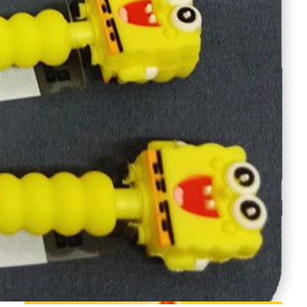
طرح-مدل
عمده - نوک 0.5, عمده - نوک 0.7
شرایط ارسال کالا
ارسال به کل کشور : 3 الی 7 روز کاری
ارسال در شهر شیراز : اکسپرس 1 روزه
اطلاعیه :
تمامی محصولات در سال 1403 با کاهش قیمت 30% و طبق قوانین کشور شامل 10% مالیات بر ارزش افزونه خواهد بود. ثبت سفارشات خرده تنها از عاملیت های فروش امکان پذیر خواهد بود. تماس با کارشناسان : 91691267-021