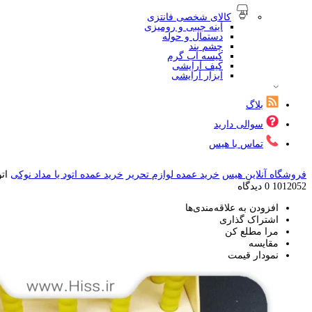
کالای شخصی فانتزی
آینه جیبی و رومیزی
دستمال و حوله
چشم بند
کیسه آب گرم
کیف آرایشی
ابزار آرایشی
بلاگ
سوالی دارید
تماس با هیس
فروشگاه آنلاین هیس
خرید عمده لوازم تحریر
خرید عمده اتود یا مداد نوکی
ات
1012052
0 دیدگاه
افزودن به علاقه‌مندی‌ها
اشتراک گذاری
مرا مطلع کن
مقایسه
نمودار قیمت