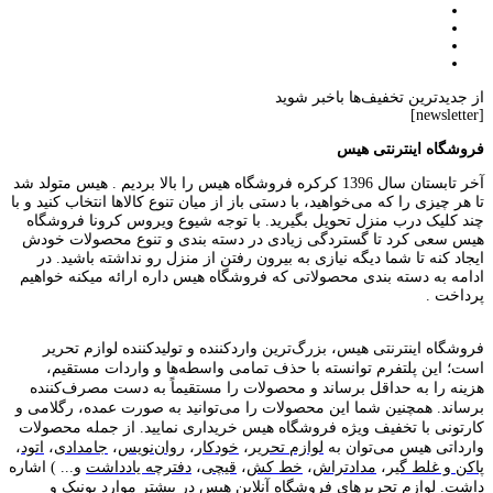
از جدیدترین تخفیف‌ها باخبر شوید
[newsletter]
فروشگاه اینترنتی هیس
آخر تابستان سال 1396 کرکره فروشگاه هیس را بالا بردیم . هیس متولد شد
تا هر چیزی را که می‌خواهید، با دستی باز از میان تنوع کالاها انتخاب کنید و با
چند کلیک درب منزل تحویل بگیرید. با توجه شیوع ویروس کرونا فروشگاه
هیس سعی کرد تا گستردگی زیادی در دسته بندی و تنوع محصولات خودش
ایجاد کنه تا شما دیگه نیازی به بیرون رفتن از منزل رو نداشته باشید. در
ادامه به دسته بندی محصولاتی که فروشگاه هیس داره ارائه میکنه خواهیم
پرداخت .
فروشگاه اینترنتی هیس، بزرگ‌ترین وارد‌کننده و تولید‌کننده لوازم تحریر
است؛ این پلتفرم توانسته با حذف تمامی واسطه‌ها و واردات مستقیم،
هزینه را به حداقل برساند و محصولات را مستقیماً به دست مصرف‌کننده
برساند. همچنین شما این محصولات را می‌توانید به صورت عمده، رگلامی و
کارتونی با تخفیف ویژه فروشگاه هیس خریداری نمایید. از جمله محصولات
وارداتی هیس می‌توان به
لوازم تحریر
،
خودکار
،
روان‌نویس
،
جامدادی
،
اتود
،
پاکن و غلط گیر
،
مدادتراش
،
خط کش
،
قیچی
،
دفترچه یادداشت
و... ) اشاره
داشت. لوازم تحریر‌های فروشگاه آنلاین هیس در بیشتر موارد یونیک و