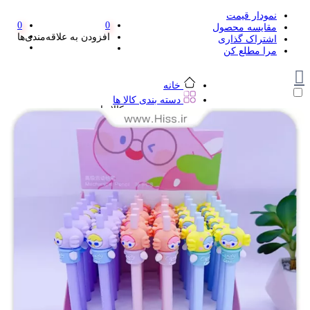
نمودار قیمت
0
0
مقایسه محصول
افزودن به علاقه‌مندی‌ها
اشتراک گذاری
مرا مطلع کن
خانه
دسته بندی کالا ها
دسته بندی کالا ها
لوازم تحریر و هنر
لوازم تحریر و هنر
مداد
پاک کن و غلط گیر
مداد تراش
اتود و نوک
روان نویس فانتزی
خودکار و خودکار فشاری
ماژیک ها
دفترچه یادداشت
استیکر
استیک نوت
خط کش و گونیا
کیف غذا
کوله پشتی
چسب
کاتر فانتزی
بوک مارک
ماشین حساب
قیچی