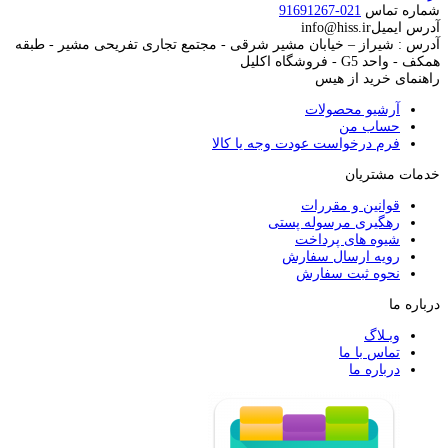
شماره تماس
021-91691267
آدرس ایمیل
info@hiss.ir
آدرس : شیراز – خیابان مشیر شرقی - مجتمع تجاری تفریحی مشیر - طبقه
همکف - واحد G5 - فروشگاه اکلیل
راهنمای خرید از هیس
آرشیو محصولات
حساب من
فرم درخواست عودت وجه یا کالا
خدمات مشتریان
قوانین و مقررات
رهگیری مرسوله پستی
شیوه های پرداخت
رویه ارسال سفارش
نحوه ثبت سفارش
درباره ما
وبـلاگ
تماس با ما
درباره ما