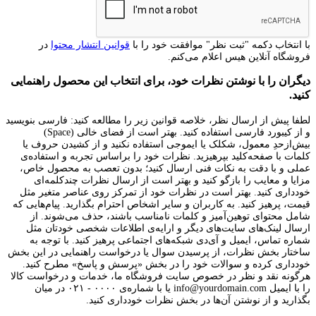
با انتخاب دکمه "ثبت نظر" موافقت خود را با
قوانین انتشار محتوا
در
فروشگاه آنلاین هیس اعلام می‌کنم.
دیگران را با نوشتن نظرات خود، برای انتخاب این محصول راهنمایی
کنید.
لطفا پیش از ارسال نظر، خلاصه قوانین زیر را مطالعه کنید: فارسی بنویسید
و از کیبورد فارسی استفاده کنید. بهتر است از فضای خالی (Space)
بیش‌از‌حدِ معمول، شکلک یا ایموجی استفاده نکنید و از کشیدن حروف یا
کلمات با صفحه‌کلید بپرهیزید. نظرات خود را براساس تجربه و استفاده‌ی
عملی و با دقت به نکات فنی ارسال کنید؛ بدون تعصب به محصول خاص،
مزایا و معایب را بازگو کنید و بهتر است از ارسال نظرات چندکلمه‌‌ای
خودداری کنید. بهتر است در نظرات خود از تمرکز روی عناصر متغیر مثل
قیمت، پرهیز کنید. به کاربران و سایر اشخاص احترام بگذارید. پیام‌هایی که
شامل محتوای توهین‌آمیز و کلمات نامناسب باشند، حذف می‌شوند. از
ارسال لینک‌های سایت‌های دیگر و ارایه‌ی اطلاعات شخصی خودتان مثل
شماره تماس، ایمیل و آی‌دی شبکه‌های اجتماعی پرهیز کنید. با توجه به
ساختار بخش نظرات، از پرسیدن سوال یا درخواست راهنمایی در این بخش
خودداری کرده و سوالات خود را در بخش «پرسش و پاسخ» مطرح کنید.
هرگونه نقد و نظر در خصوص سایت فروشگاه ما، خدمات و درخواست کالا
را با ایمیل info@yourdomain.com یا با شماره‌ی ۰۰۰۰ - ۰۲۱ در میان
بگذارید و از نوشتن آن‌ها در بخش نظرات خودداری کنید.