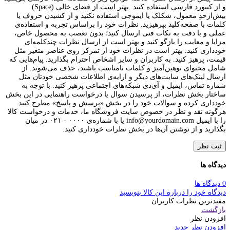
و از کیبورد فارسی استفاده کنید. بهتر است از فضای خالی (Space)
بیش‌از‌حدِ معمول، شکلک یا ایموجی استفاده نکنید و از کشیدن حروف یا
کلمات با صفحه‌کلید بپرهیزید. نظرات خود را براساس تجربه و استفاده‌ی
عملی و با دقت به نکات فنی ارسال کنید؛ بدون تعصب به محصول خاص،
مزایا و معایب را بازگو کنید و بهتر است از ارسال نظرات چندکلمه‌‌ای
خودداری کنید. بهتر است در نظرات خود از تمرکز روی عناصر متغیر مثل
قیمت، پرهیز کنید. به کاربران و سایر اشخاص احترام بگذارید. پیام‌هایی که
شامل محتوای توهین‌آمیز و کلمات نامناسب باشند، حذف می‌شوند. از
ارسال لینک‌های سایت‌های دیگر و ارایه‌ی اطلاعات شخصی خودتان مثل
شماره تماس، ایمیل و آی‌دی شبکه‌های اجتماعی پرهیز کنید. با توجه به
ساختار بخش نظرات، از پرسیدن سوال یا درخواست راهنمایی در این بخش
خودداری کرده و سوالات خود را در بخش «پرسش و پاسخ» مطرح کنید.
هرگونه نقد و نظر در خصوص سایت فروشگاه ما، خدمات و درخواست کالا
را با ایمیل info@yourdomain.com یا با شماره‌ی ۰۰۰۰ - ۰۲۱ در میان
بگذارید و از نوشتن آن‌ها در بخش نظرات خودداری کنید.
ثبت نظر
دیدگاه ها
0 دیدگاه ها
دیدگاه خود را درباره این کالا بنویسید
مفیدترین نظرات کاربران
بازگشت
افزودن نظر
افزودن نظر جدید