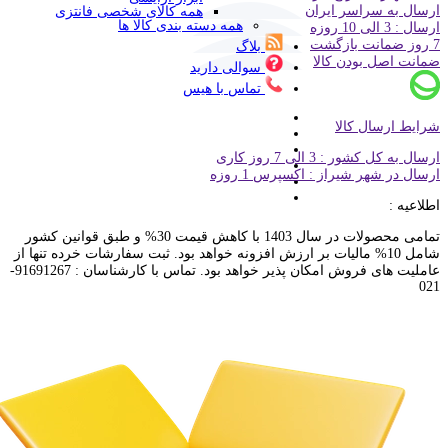
ارسال به سراسر ایران
همه کالای شخصی فانتزی
همه دسته بندی کالا ها
ارسال : 3 الی 10 روزه
7 روز ضمانت بازگشت
بلاگ
ضمانت اصل بودن کالا
سوالی دارید
تماس با هیس
شرایط ارسال کالا
ارسال به کل کشور : 3 الی 7 روز کاری
ارسال در شهر شیراز : اکسپرس 1 روزه
اطلاعیه :
تمامی محصولات در سال 1403 با کاهش قیمت 30% و طبق قوانین کشور
شامل 10% مالیات بر ارزش افزونه خواهد بود. ثبت سفارشات خرده تنها از
عاملیت های فروش امکان پذیر خواهد بود. تماس با کارشناسان : 91691267-
021