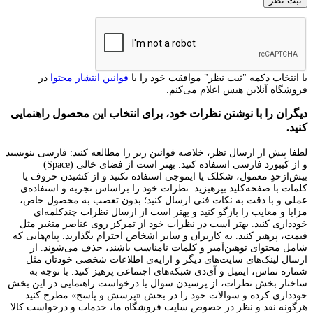
با انتخاب دکمه "ثبت نظر" موافقت خود را با
قوانین انتشار محتوا
در
فروشگاه آنلاین هیس اعلام می‌کنم.
دیگران را با نوشتن نظرات خود، برای انتخاب این محصول راهنمایی
کنید.
لطفا پیش از ارسال نظر، خلاصه قوانین زیر را مطالعه کنید: فارسی بنویسید
و از کیبورد فارسی استفاده کنید. بهتر است از فضای خالی (Space)
بیش‌از‌حدِ معمول، شکلک یا ایموجی استفاده نکنید و از کشیدن حروف یا
کلمات با صفحه‌کلید بپرهیزید. نظرات خود را براساس تجربه و استفاده‌ی
عملی و با دقت به نکات فنی ارسال کنید؛ بدون تعصب به محصول خاص،
مزایا و معایب را بازگو کنید و بهتر است از ارسال نظرات چندکلمه‌‌ای
خودداری کنید. بهتر است در نظرات خود از تمرکز روی عناصر متغیر مثل
قیمت، پرهیز کنید. به کاربران و سایر اشخاص احترام بگذارید. پیام‌هایی که
شامل محتوای توهین‌آمیز و کلمات نامناسب باشند، حذف می‌شوند. از
ارسال لینک‌های سایت‌های دیگر و ارایه‌ی اطلاعات شخصی خودتان مثل
شماره تماس، ایمیل و آی‌دی شبکه‌های اجتماعی پرهیز کنید. با توجه به
ساختار بخش نظرات، از پرسیدن سوال یا درخواست راهنمایی در این بخش
خودداری کرده و سوالات خود را در بخش «پرسش و پاسخ» مطرح کنید.
هرگونه نقد و نظر در خصوص سایت فروشگاه ما، خدمات و درخواست کالا