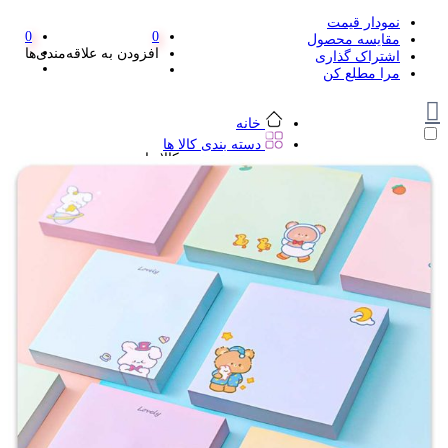
نمودار قیمت
0
0
مقایسه محصول
افزودن به علاقه‌مندی‌ها
اشتراک گذاری
مرا مطلع کن
خانه
دسته بندی کالا ها
دسته بندی کالا ها
لوازم تحریر و هنر
لوازم تحریر و هنر
مداد
پاک کن و غلط گیر
مداد تراش
اتود و نوک
روان نویس فانتزی
خودکار و خودکار فشاری
ماژیک ها
دفترچه یادداشت
استیکر
استیک نوت
خط کش و گونیا
کیف غذا
کوله پشتی
چسب
کاتر فانتزی
بوک مارک
ماشین حساب
قیچی