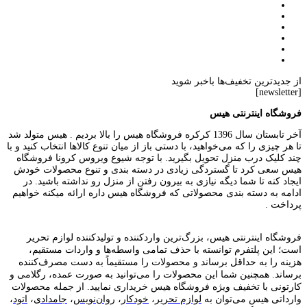
از جدیدترین تخفیف‌ها باخبر شوید
[newsletter]
فروشگاه اینترنتی هیس
آخر تابستان سال 1396 کرکره فروشگاه هیس را بالا بردیم . هیس متولد شد
تا هر چیزی را که می‌خواهید، با دستی باز از میان تنوع کالاها انتخاب کنید و با
چند کلیک درب منزل تحویل بگیرید. با توجه شیوع ویروس کرونا فروشگاه
هیس سعی کرد تا گستردگی زیادی در دسته بندی و تنوع محصولات خودش
ایجاد کنه تا شما دیگه نیازی به بیرون رفتن از منزل رو نداشته باشید. در
ادامه به دسته بندی محصولاتی که فروشگاه هیس داره ارائه میکنه خواهیم
پرداخت .
فروشگاه اینترنتی هیس، بزرگ‌ترین وارد‌کننده و تولید‌کننده لوازم تحریر
است؛ این پلتفرم توانسته با حذف تمامی واسطه‌ها و واردات مستقیم،
هزینه را به حداقل برساند و محصولات را مستقیماً به دست مصرف‌کننده
برساند. همچنین شما این محصولات را می‌توانید به صورت عمده، رگلامی و
کارتونی با تخفیف ویژه فروشگاه هیس خریداری نمایید. از جمله محصولات
وارداتی هیس می‌توان به
لوازم تحریر
،
خودکار
،
روان‌نویس
،
جامدادی
،
اتود
،