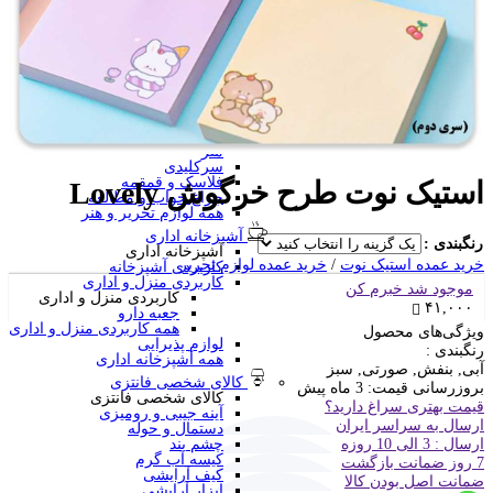
منگنه فانتزی
سرگرمی و آموزشی
فانتزی ها
برچسب استیکری
کاور A4 و پوشه فانتزی
جامدادی
تخته وایت برد
تخته شاسی
ساعت رومیزی
متر
سرکلیدی
فلاسک و قمقمه
استیک نوت طرح خرگوش Lovely
چراغ خواب و مطالعه
همه لوازم تحریر و هنر
آشپزخانه اداری
رنگبندی :
آشپزخانه اداری
خرید عمده استیک نوت
/
خرید عمده لوازم تحریر
کاربردی آشپزخانه
کاربردی منزل و اداری
موجود شد خبرم کن
کاربردی منزل و اداری
۴۱,۰۰۰
جعبه دارو
همه کاربردی منزل و اداری
ویژگی‌های محصول
لوازم پذیرایی
رنگبندی :
همه آشپزخانه اداری
آبی, بنفش, صورتی, سبز
کالای شخصی فانتزی
بروزرسانی قیمت:
3 ماه پیش
کالای شخصی فانتزی
قیمت بهتری سراغ دارید؟
آینه جیبی و رومیزی
ارسال به سراسر ایران
دستمال و حوله
ارسال : 3 الی 10 روزه
چشم بند
کیسه آب گرم
7 روز ضمانت بازگشت
کیف آرایشی
ضمانت اصل بودن کالا
ابزار آرایشی