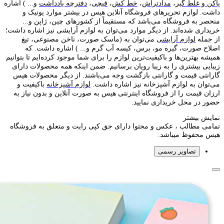
پاکن و غلط گیر
،
مدادتراش
،
خط کش
،
قیچی
،
دفترچه یادداشت
و... ) اشاره
داشت. لوازم تحریر‌های فروشگاه آنلاین هیس در بیشتر موارد یونیک و
منحصر به فروشگاه می‌باشد که مستقیماً از کشور‌های چین، ژاپن و...
خریداری شده‌اند. از دیگر موارد می‌توان به لوازم آرایشی نیز اشاره داشت؛
از جمله
لوازم آرایشی
می‌توان به (ماسک صورت، ناخن مصنوعی، تیغ
اصلاح صورت، گیره مو، برس، کیسه آب گرم و... ) اشاره داشت. که
همیشه بهترین‌ها و باکیفیت‌ترین لوازم را برای شما موجود کرده‌ایم تا بتوانیم
زیبایی بیشتری را به زیبا رویان برسانیم. ضمن اینکه همه محصولات دارای
گارانتی قیمت و گارانتی بازگشت وجه می‌باشند. از دیگر محصولات هیس
می‌توان به لوازم آشپزخانه نیز اشاره داشت.
لوازم آشپزخانه
باکیفیت و
ارزان قیمت را از فروشگاه اینترنتی هیس به صورت آنلاین و بدون نیاز به
حضور در محل خریداری نمایید.
نمایش بیشتر
تمامی مطالب ، عکس و محتوا دارای حق کپی رایت و متعلق به فروشگاه
هیس محفوظ میباشد.
تصاویر رسمی