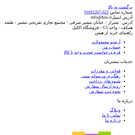
برگشت به بالا
شماره تماس
021-91691267
آدرس ایمیل
info@hiss.ir
آدرس : شیراز – خیابان مشیر شرقی - مجتمع تجاری تفریحی مشیر - طبقه
همکف - واحد G5 - فروشگاه اکلیل
راهنمای خرید از هیس
آرشیو محصولات
حساب من
فرم درخواست عودت وجه یا کالا
خدمات مشتریان
قوانین و مقررات
رهگیری مرسوله پستی
شیوه های پرداخت
رویه ارسال سفارش
نحوه ثبت سفارش
درباره ما
وبـلاگ
تماس با ما
درباره ما