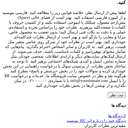
کنید.
لطفا پیش از ارسال نظر، خلاصه قوانین زیر را مطالعه کنید: فارسی بنویسید
و از کیبورد فارسی استفاده کنید. بهتر است از فضای خالی (Space)
بیش‌از‌حدِ معمول، شکلک یا ایموجی استفاده نکنید و از کشیدن حروف یا
کلمات با صفحه‌کلید بپرهیزید. نظرات خود را براساس تجربه و استفاده‌ی
عملی و با دقت به نکات فنی ارسال کنید؛ بدون تعصب به محصول خاص،
مزایا و معایب را بازگو کنید و بهتر است از ارسال نظرات چندکلمه‌‌ای
خودداری کنید. بهتر است در نظرات خود از تمرکز روی عناصر متغیر مثل
قیمت، پرهیز کنید. به کاربران و سایر اشخاص احترام بگذارید. پیام‌هایی که
شامل محتوای توهین‌آمیز و کلمات نامناسب باشند، حذف می‌شوند. از
ارسال لینک‌های سایت‌های دیگر و ارایه‌ی اطلاعات شخصی خودتان مثل
شماره تماس، ایمیل و آی‌دی شبکه‌های اجتماعی پرهیز کنید. با توجه به
ساختار بخش نظرات، از پرسیدن سوال یا درخواست راهنمایی در این بخش
خودداری کرده و سوالات خود را در بخش «پرسش و پاسخ» مطرح کنید.
هرگونه نقد و نظر در خصوص سایت فروشگاه ما، خدمات و درخواست کالا
را با ایمیل info@yourdomain.com یا با شماره‌ی ۰۰۰۰ - ۰۲۱ در میان
بگذارید و از نوشتن آن‌ها در بخش نظرات خودداری کنید.
ثبت نظر
دیدگاه ها
0 دیدگاه ها
دیدگاه خود را درباره این کالا بنویسید
مفیدترین نظرات کاربران