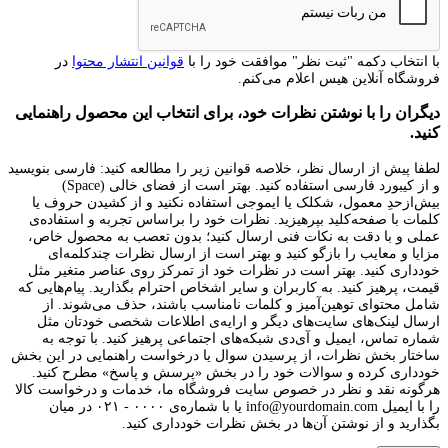
با انتخاب دکمه "ثبت نظر" موافقت خود را با
قوانین انتشار محتوا
در
فروشگاه آنلاین هیس اعلام می‌کنم.
دیگران را با نوشتن نظرات خود، برای انتخاب این محصول راهنمایی
کنید.
لطفا پیش از ارسال نظر، خلاصه قوانین زیر را مطالعه کنید: فارسی بنویسید
و از کیبورد فارسی استفاده کنید. بهتر است از فضای خالی (Space)
بیش‌از‌حدِ معمول، شکلک یا ایموجی استفاده نکنید و از کشیدن حروف یا
کلمات با صفحه‌کلید بپرهیزید. نظرات خود را براساس تجربه و استفاده‌ی
عملی و با دقت به نکات فنی ارسال کنید؛ بدون تعصب به محصول خاص،
مزایا و معایب را بازگو کنید و بهتر است از ارسال نظرات چندکلمه‌‌ای
خودداری کنید. بهتر است در نظرات خود از تمرکز روی عناصر متغیر مثل
قیمت، پرهیز کنید. به کاربران و سایر اشخاص احترام بگذارید. پیام‌هایی که
شامل محتوای توهین‌آمیز و کلمات نامناسب باشند، حذف می‌شوند. از
ارسال لینک‌های سایت‌های دیگر و ارایه‌ی اطلاعات شخصی خودتان مثل
شماره تماس، ایمیل و آی‌دی شبکه‌های اجتماعی پرهیز کنید. با توجه به
ساختار بخش نظرات، از پرسیدن سوال یا درخواست راهنمایی در این بخش
خودداری کرده و سوالات خود را در بخش «پرسش و پاسخ» مطرح کنید.
هرگونه نقد و نظر در خصوص سایت فروشگاه ما، خدمات و درخواست کالا
را با ایمیل info@yourdomain.com یا با شماره‌ی ۰۰۰۰ - ۰۲۱ در میان
بگذارید و از نوشتن آن‌ها در بخش نظرات خودداری کنید.