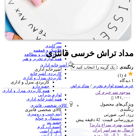
منگنه فانتزی
سرگرمی و آموزشی
فانتزی ها
برچسب استیکری
کاور A4 و پوشه فانتزی
جامدادی
تخته وایت برد
تخته شاسی
ساعت رومیزی
متر
سرکلیدی
فلاسک و قمقمه
مداد تراش خرسی فانتزی
چراغ خواب و مطالعه
همه لوازم تحریر و هنر
آشپزخانه اداری
رنگبندی :
آشپزخانه اداری
کاربردی آشپزخانه
(1)
4
کاربردی منزل و اداری
1 دیدگاه
کاربردی منزل و اداری
خرید عمده لوازم تحریر
/
مداد تراش
جعبه دارو
همه کاربردی منزل و اداری
موجود شد خبرم کن
لوازم پذیرایی
۱۴۱,۰۰۰
همه آشپزخانه اداری
ویژگی‌های محصول
کالای شخصی فانتزی
رنگبندی :
کالای شخصی فانتزی
آینه جیبی و رومیزی
زرد, آبی, صورتی
دستمال و حوله
بروزرسانی قیمت:
42 دقیقه پیش
چشم بند
قیمت بهتری سراغ دارید؟
کیسه آب گرم
ارسال به سراسر ایران
کیف آرایشی
ارسال : 3 الی 10 روزه
ابزار آرایشی