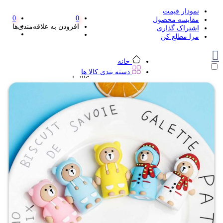
نمودار قیمت
0
0
مقایسه محصول
افزودن به علاقه‌مندی‌ها
اشتراک گذاری
مرا مطلع کن
خانه
دسته بندی کالا ها
دسته بندی کالا ها
لوازم تحریر و هنر
لوازم تحریر و هنر
مداد
پاک کن و غلط گیر
مداد تراش
اتود و نوک
روان نویس فانتزی
خودکار و خودکار فشاری
ماژیک ها
دفترچه یادداشت
استیکر
استیک نوت
خط کش و گونیا
کیف غذا
کوله پشتی
چسب
کاتر فانتزی
بوک مارک
ماشین حساب
قیچی