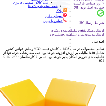
همه کالای شخصی فانتزی
7 روز ضمانت بازگشت
همه دسته بندی کالا ها
ضمانت اصل بودن کالا
بلاگ
سوالی دارید
تماس با هیس
شرایط ارسال کالا
ارسال به کل کشور : 3 الی 7 روز کاری
ارسال در شهر شیراز : اکسپرس 1 روزه
اطلاعیه :
تمامی محصولات در سال 1403 با کاهش قیمت 30% و طبق قوانین کشور
شامل 10% مالیات بر ارزش افزونه خواهد بود. ثبت سفارشات خرده تنها از
عاملیت های فروش امکان پذیر خواهد بود. تماس با کارشناسان : 91691267-
021