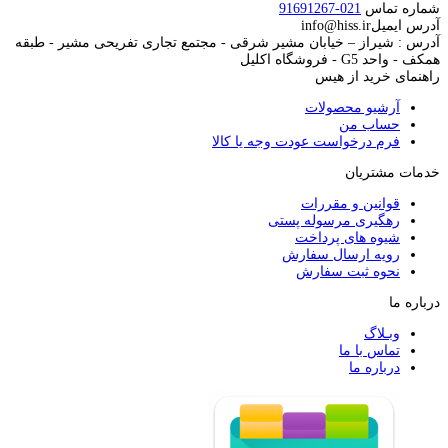
شماره تماس
021-91691267
آدرس ایمیل
info@hiss.ir
آدرس : شیراز – خیابان مشیر شرقی - مجتمع تجاری تفریحی مشیر - طبقه
همکف - واحد G5 - فروشگاه اکلیل
راهنمای خرید از هیس
آرشیو محصولات
حساب من
فرم درخواست عودت وجه یا کالا
خدمات مشتریان
قوانین و مقررات
رهگیری مرسوله پستی
شیوه های پرداخت
رویه ارسال سفارش
نحوه ثبت سفارش
درباره ما
وبـلاگ
تماس با ما
درباره ما