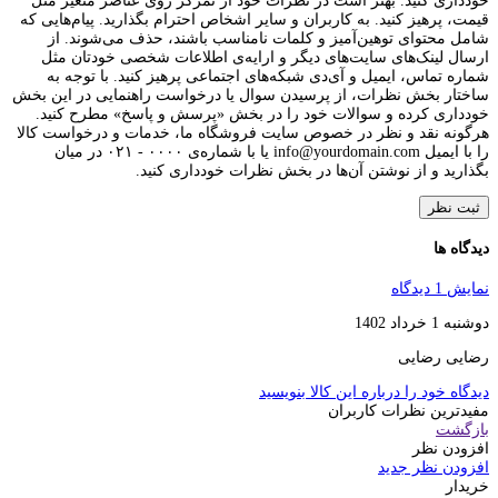
خودداری کنید. بهتر است در نظرات خود از تمرکز روی عناصر متغیر مثل
قیمت، پرهیز کنید. به کاربران و سایر اشخاص احترام بگذارید. پیام‌هایی که
شامل محتوای توهین‌آمیز و کلمات نامناسب باشند، حذف می‌شوند. از
ارسال لینک‌های سایت‌های دیگر و ارایه‌ی اطلاعات شخصی خودتان مثل
شماره تماس، ایمیل و آی‌دی شبکه‌های اجتماعی پرهیز کنید. با توجه به
ساختار بخش نظرات، از پرسیدن سوال یا درخواست راهنمایی در این بخش
خودداری کرده و سوالات خود را در بخش «پرسش و پاسخ» مطرح کنید.
هرگونه نقد و نظر در خصوص سایت فروشگاه ما، خدمات و درخواست کالا
را با ایمیل info@yourdomain.com یا با شماره‌ی ۰۰۰۰ - ۰۲۱ در میان
بگذارید و از نوشتن آن‌ها در بخش نظرات خودداری کنید.
ثبت نظر
دیدگاه ها
نمایش 1 دیدگاه
دوشنبه 1 خرداد 1402
رضایی رضایی
دیدگاه خود را درباره این کالا بنویسید
مفیدترین نظرات کاربران
بازگشت
افزودن نظر
افزودن نظر جدید
خریدار