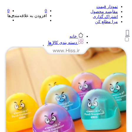
نمودار قیمت
0
0
مقایسه محصول
افزودن به علاقه‌مندی‌ها
اشتراک گذاری
مرا مطلع کن
خانه
دسته بندی کالا ها
دسته بندی کالا ها
لوازم تحریر و هنر
لوازم تحریر و هنر
مداد
پاک کن و غلط گیر
مداد تراش
اتود و نوک
روان نویس فانتزی
خودکار و خودکار فشاری
ماژیک ها
دفترچه یادداشت
استیکر
استیک نوت
خط کش و گونیا
کیف غذا
کوله پشتی
چسب
کاتر فانتزی
بوک مارک
ماشین حساب
قیچی