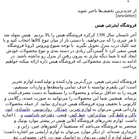
از جدیدترین تخفیف‌ها باخبر شوید
[newsletter]
فروشگاه اینترنتی هیس
آخر تابستان سال 1396 کرکره فروشگاه هیس را بالا بردیم . هیس متولد شد
تا هر چیزی را که می‌خواهید، با دستی باز از میان تنوع کالاها انتخاب کنید و با
چند کلیک درب منزل تحویل بگیرید. با توجه شیوع ویروس کرونا فروشگاه
هیس سعی کرد تا گستردگی زیادی در دسته بندی و تنوع محصولات خودش
ایجاد کنه تا شما دیگه نیازی به بیرون رفتن از منزل رو نداشته باشید. در
ادامه به دسته بندی محصولاتی که فروشگاه هیس داره ارائه میکنه خواهیم
پرداخت .
فروشگاه اینترنتی هیس، بزرگ‌ترین وارد‌کننده و تولید‌کننده لوازم تحریر
است؛ این پلتفرم توانسته با حذف تمامی واسطه‌ها و واردات مستقیم،
هزینه را به حداقل برساند و محصولات را مستقیماً به دست مصرف‌کننده
برساند. همچنین شما این محصولات را می‌توانید به صورت عمده، رگلامی و
کارتونی با تخفیف ویژه فروشگاه هیس خریداری نمایید. از جمله محصولات
وارداتی هیس می‌توان به
لوازم تحریر
،
خودکار
،
روان‌نویس
،
جامدادی
،
اتود
،
پاکن و غلط گیر
،
مدادتراش
،
خط کش
،
قیچی
،
دفترچه یادداشت
و... ) اشاره
داشت. لوازم تحریر‌های فروشگاه آنلاین هیس در بیشتر موارد یونیک و
منحصر به فروشگاه می‌باشد که مستقیماً از کشور‌های چین، ژاپن و...
خریداری شده‌اند. از دیگر موارد می‌توان به لوازم آرایشی نیز اشاره داشت؛
از جمله
لوازم آرایشی
می‌توان به (ماسک صورت، ناخن مصنوعی، تیغ