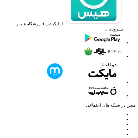
اپـلیکیشن فـروشگاه هـیس
بـــزودی ...
هیس در شبکه های اجتماعی :