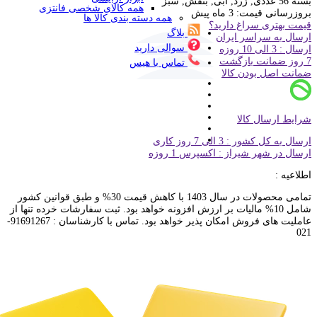
بسته 56 عددی, زرد, آبی, بنفش, سبز
همه کالای شخصی فانتزی
بروزرسانی قیمت:
3 ماه پیش
همه دسته بندی کالا ها
قیمت بهتری سراغ دارید؟
بلاگ
ارسال به سراسر ایران
سوالی دارید
ارسال : 3 الی 10 روزه
7 روز ضمانت بازگشت
تماس با هیس
ضمانت اصل بودن کالا
شرایط ارسال کالا
ارسال به کل کشور : 3 الی 7 روز کاری
ارسال در شهر شیراز : اکسپرس 1 روزه
اطلاعیه :
تمامی محصولات در سال 1403 با کاهش قیمت 30% و طبق قوانین کشور
شامل 10% مالیات بر ارزش افزونه خواهد بود. ثبت سفارشات خرده تنها از
عاملیت های فروش امکان پذیر خواهد بود. تماس با کارشناسان : 91691267-
021