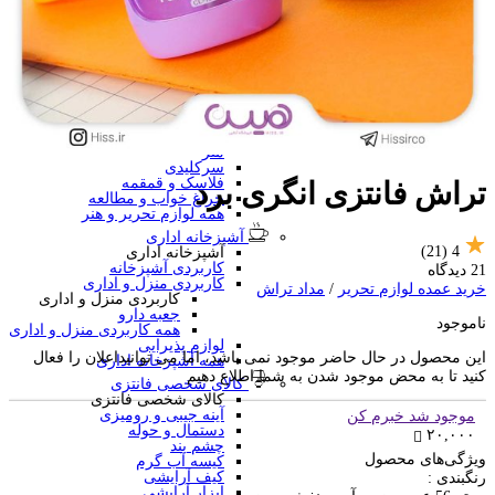
منگنه فانتزی
سرگرمی و آموزشی
فانتزی ها
برچسب استیکری
کاور A4 و پوشه فانتزی
جامدادی
تخته وایت برد
تخته شاسی
ساعت رومیزی
متر
سرکلیدی
فلاسک و قمقمه
تراش فانتزی انگری برد
چراغ خواب و مطالعه
همه لوازم تحریر و هنر
آشپزخانه اداری
(21)
4
آشپزخانه اداری
کاربردی آشپزخانه
21 دیدگاه
کاربردی منزل و اداری
خرید عمده لوازم تحریر
/
مداد تراش
کاربردی منزل و اداری
جعبه دارو
ناموجود
همه کاربردی منزل و اداری
لوازم پذیرایی
این محصول در حال حاضر موجود نمی باشد، اما می توانیداعلان را فعال
همه آشپزخانه اداری
کنید تا به محض موجود شدن به شما اطلاع دهیم
کالای شخصی فانتزی
کالای شخصی فانتزی
آینه جیبی و رومیزی
موجود شد خبرم کن
دستمال و حوله
۲۰,۰۰۰
چشم بند
ویژگی‌های محصول
کیسه آب گرم
کیف آرایشی
رنگبندی :
ابزار آرایشی