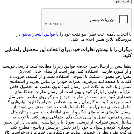
با انتخاب دکمه "ثبت نظر" موافقت خود را با
قوانین انتشار محتوا
در
فروشگاه آنلاین هیس اعلام می‌کنم.
دیگران را با نوشتن نظرات خود، برای انتخاب این محصول راهنمایی
کنید.
لطفا پیش از ارسال نظر، خلاصه قوانین زیر را مطالعه کنید: فارسی بنویسید
و از کیبورد فارسی استفاده کنید. بهتر است از فضای خالی (Space)
بیش‌از‌حدِ معمول، شکلک یا ایموجی استفاده نکنید و از کشیدن حروف یا
کلمات با صفحه‌کلید بپرهیزید. نظرات خود را براساس تجربه و استفاده‌ی
عملی و با دقت به نکات فنی ارسال کنید؛ بدون تعصب به محصول خاص،
مزایا و معایب را بازگو کنید و بهتر است از ارسال نظرات چندکلمه‌‌ای
خودداری کنید. بهتر است در نظرات خود از تمرکز روی عناصر متغیر مثل
قیمت، پرهیز کنید. به کاربران و سایر اشخاص احترام بگذارید. پیام‌هایی که
شامل محتوای توهین‌آمیز و کلمات نامناسب باشند، حذف می‌شوند. از
ارسال لینک‌های سایت‌های دیگر و ارایه‌ی اطلاعات شخصی خودتان مثل
شماره تماس، ایمیل و آی‌دی شبکه‌های اجتماعی پرهیز کنید. با توجه به
ساختار بخش نظرات، از پرسیدن سوال یا درخواست راهنمایی در این بخش
خودداری کرده و سوالات خود را در بخش «پرسش و پاسخ» مطرح کنید.
هرگونه نقد و نظر در خصوص سایت فروشگاه ما، خدمات و درخواست کالا