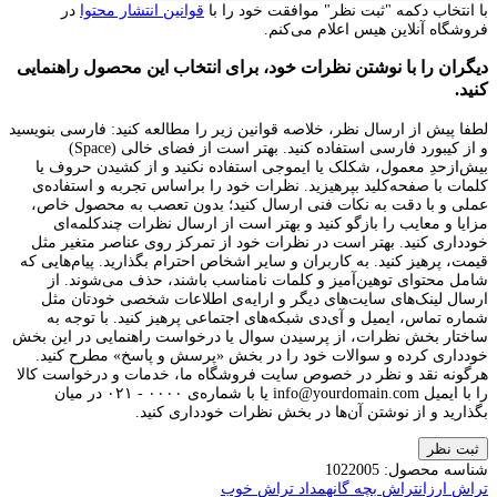
با انتخاب دکمه "ثبت نظر" موافقت خود را با
قوانین انتشار محتوا
در
فروشگاه آنلاین هیس اعلام می‌کنم.
دیگران را با نوشتن نظرات خود، برای انتخاب این محصول راهنمایی
کنید.
لطفا پیش از ارسال نظر، خلاصه قوانین زیر را مطالعه کنید: فارسی بنویسید
و از کیبورد فارسی استفاده کنید. بهتر است از فضای خالی (Space)
بیش‌از‌حدِ معمول، شکلک یا ایموجی استفاده نکنید و از کشیدن حروف یا
کلمات با صفحه‌کلید بپرهیزید. نظرات خود را براساس تجربه و استفاده‌ی
عملی و با دقت به نکات فنی ارسال کنید؛ بدون تعصب به محصول خاص،
مزایا و معایب را بازگو کنید و بهتر است از ارسال نظرات چندکلمه‌‌ای
خودداری کنید. بهتر است در نظرات خود از تمرکز روی عناصر متغیر مثل
قیمت، پرهیز کنید. به کاربران و سایر اشخاص احترام بگذارید. پیام‌هایی که
شامل محتوای توهین‌آمیز و کلمات نامناسب باشند، حذف می‌شوند. از
ارسال لینک‌های سایت‌های دیگر و ارایه‌ی اطلاعات شخصی خودتان مثل
شماره تماس، ایمیل و آی‌دی شبکه‌های اجتماعی پرهیز کنید. با توجه به
ساختار بخش نظرات، از پرسیدن سوال یا درخواست راهنمایی در این بخش
خودداری کرده و سوالات خود را در بخش «پرسش و پاسخ» مطرح کنید.
هرگونه نقد و نظر در خصوص سایت فروشگاه ما، خدمات و درخواست کالا
را با ایمیل info@yourdomain.com یا با شماره‌ی ۰۰۰۰ - ۰۲۱ در میان
بگذارید و از نوشتن آن‌ها در بخش نظرات خودداری کنید.
ثبت نظر
شناسه محصول:
1022005
تراش ارزان
تراش بچه گانه
مداد تراش خوب