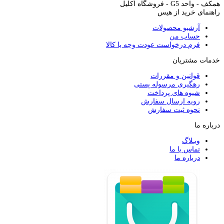
همکف - واحد G5 - فروشگاه اکلیل
راهنمای خرید از هیس
آرشیو محصولات
حساب من
فرم درخواست عودت وجه یا کالا
خدمات مشتریان
قوانین و مقررات
رهگیری مرسوله پستی
شیوه های پرداخت
رویه ارسال سفارش
نحوه ثبت سفارش
درباره ما
وبـلاگ
تماس با ما
درباره ما