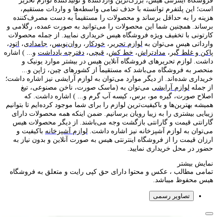
فروشگاه اینترنتی هیس، بزرگ‌ترین وارد‌کننده و تولید‌کننده لوازم تحریر
است؛ این پلتفرم توانسته با حذف تمامی واسطه‌ها و واردات مستقیم،
هزینه را به حداقل برساند و محصولات را مستقیماً به دست مصرف‌کننده
برساند. همچنین شما این محصولات را می‌توانید به صورت عمده، رگلامی و
کارتونی با تخفیف ویژه فروشگاه هیس خریداری نمایید. از جمله محصولات
وارداتی هیس می‌توان به
لوازم تحریر
،
خودکار
،
روان‌نویس
،
جامدادی
،
اتود
،
پاکن و غلط گیر
،
مدادتراش
،
خط کش
،
قیچی
،
دفترچه یادداشت
و... ) اشاره
داشت. لوازم تحریر‌های فروشگاه آنلاین هیس در بیشتر موارد یونیک و
منحصر به فروشگاه می‌باشد که مستقیماً از کشور‌های چین، ژاپن و...
خریداری شده‌اند. از دیگر موارد می‌توان به لوازم آرایشی نیز اشاره داشت؛
از جمله
لوازم آرایشی
می‌توان به (ماسک صورت، ناخن مصنوعی، تیغ
اصلاح صورت، گیره مو، برس، کیسه آب گرم و... ) اشاره داشت. که
همیشه بهترین‌ها و باکیفیت‌ترین لوازم را برای شما موجود کرده‌ایم تا بتوانیم
زیبایی بیشتری را به زیبا رویان برسانیم. ضمن اینکه همه محصولات دارای
گارانتی قیمت و گارانتی بازگشت وجه می‌باشند. از دیگر محصولات هیس
می‌توان به لوازم آشپزخانه نیز اشاره داشت.
لوازم آشپزخانه
باکیفیت و
ارزان قیمت را از فروشگاه اینترنتی هیس به صورت آنلاین و بدون نیاز به
حضور در محل خریداری نمایید.
نمایش بیشتر
تمامی مطالب ، عکس و محتوا دارای حق کپی رایت و متعلق به فروشگاه
هیس محفوظ میباشد.
تصاویر رسمی