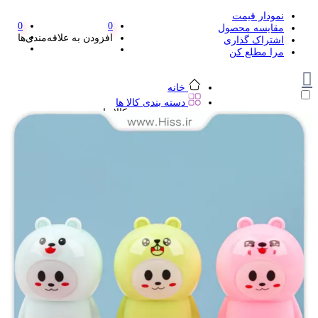
نمودار قیمت
0
0
مقایسه محصول
افزودن به علاقه‌مندی‌ها
اشتراک گذاری
مرا مطلع کن
خانه
دسته بندی کالا ها
دسته بندی کالا ها
لوازم تحریر و هنر
لوازم تحریر و هنر
مداد
پاک کن و غلط گیر
مداد تراش
اتود و نوک
روان نویس فانتزی
خودکار و خودکار فشاری
ماژیک ها
دفترچه یادداشت
استیکر
استیک نوت
خط کش و گونیا
کیف غذا
کوله پشتی
چسب
کاتر فانتزی
بوک مارک
ماشین حساب
قیچی