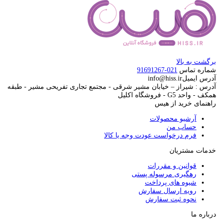
برگشت به بالا
شماره تماس
021-91691267
آدرس ایمیل
info@hiss.ir
آدرس : شیراز – خیابان مشیر شرقی - مجتمع تجاری تفریحی مشیر - طبقه
همکف - واحد G5 - فروشگاه اکلیل
راهنمای خرید از هیس
آرشیو محصولات
حساب من
فرم درخواست عودت وجه یا کالا
خدمات مشتریان
قوانین و مقررات
رهگیری مرسوله پستی
شیوه های پرداخت
رویه ارسال سفارش
نحوه ثبت سفارش
درباره ما