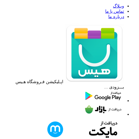
وبـلاگ
تماس با ما
درباره ما
اپـلیکیشن فـروشگاه هـیس
بـــزودی ...