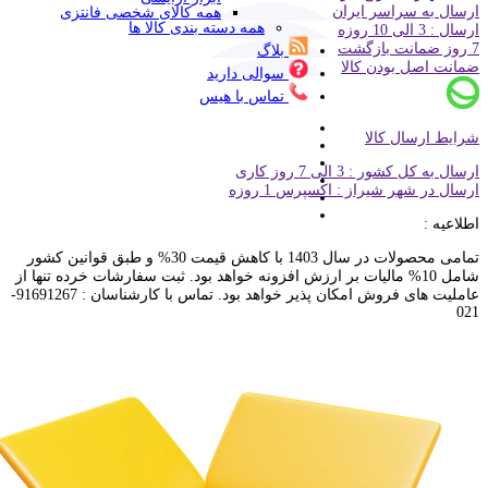
ارسال به سراسر ایران
همه کالای شخصی فانتزی
همه دسته بندی کالا ها
ارسال : 3 الی 10 روزه
7 روز ضمانت بازگشت
بلاگ
ضمانت اصل بودن کالا
سوالی دارید
تماس با هیس
شرایط ارسال کالا
ارسال به کل کشور : 3 الی 7 روز کاری
ارسال در شهر شیراز : اکسپرس 1 روزه
اطلاعیه :
تمامی محصولات در سال 1403 با کاهش قیمت 30% و طبق قوانین کشور
شامل 10% مالیات بر ارزش افزونه خواهد بود. ثبت سفارشات خرده تنها از
عاملیت های فروش امکان پذیر خواهد بود. تماس با کارشناسان : 91691267-
021