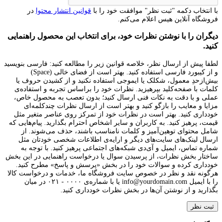
با انتخاب دکمه "ثبت نظر" موافقت خود را با
قوانین انتشار محتوا
در
فروشگاه آنلاین هیس اعلام می‌کنم.
دیگران را با نوشتن نظرات خود، برای انتخاب این محصول راهنمایی
کنید.
لطفا پیش از ارسال نظر، خلاصه قوانین زیر را مطالعه کنید: فارسی بنویسید
و از کیبورد فارسی استفاده کنید. بهتر است از فضای خالی (Space)
بیش‌از‌حدِ معمول، شکلک یا ایموجی استفاده نکنید و از کشیدن حروف یا
کلمات با صفحه‌کلید بپرهیزید. نظرات خود را براساس تجربه و استفاده‌ی
عملی و با دقت به نکات فنی ارسال کنید؛ بدون تعصب به محصول خاص،
مزایا و معایب را بازگو کنید و بهتر است از ارسال نظرات چندکلمه‌‌ای
خودداری کنید. بهتر است در نظرات خود از تمرکز روی عناصر متغیر مثل
قیمت، پرهیز کنید. به کاربران و سایر اشخاص احترام بگذارید. پیام‌هایی که
شامل محتوای توهین‌آمیز و کلمات نامناسب باشند، حذف می‌شوند. از
ارسال لینک‌های سایت‌های دیگر و ارایه‌ی اطلاعات شخصی خودتان مثل
شماره تماس، ایمیل و آی‌دی شبکه‌های اجتماعی پرهیز کنید. با توجه به
ساختار بخش نظرات، از پرسیدن سوال یا درخواست راهنمایی در این بخش
خودداری کرده و سوالات خود را در بخش «پرسش و پاسخ» مطرح کنید.
هرگونه نقد و نظر در خصوص سایت فروشگاه ما، خدمات و درخواست کالا
را با ایمیل info@yourdomain.com یا با شماره‌ی ۰۰۰۰ - ۰۲۱ در میان
بگذارید و از نوشتن آن‌ها در بخش نظرات خودداری کنید.
ثبت نظر