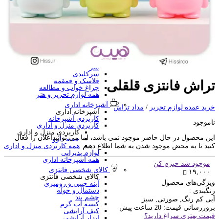
منگنه فانتزی
سرگرمی و آموزشی
فانتزی ها
برچسب استیکری
کاور A4 و پوشه فانتزی
جامدادی
تخته وایت برد
تخته شاسی
ساعت رومیزی
متر
سرکلیدی
فلاسک و قمقمه
تراش فانتزی قلقلی
چراغ خواب و مطالعه
همه لوازم تحریر و هنر
آشپزخانه اداری
خرید عمده لوازم تحریر
/
مداد تراش
آشپزخانه اداری
کاربردی آشپزخانه
ناموجود
کاربردی منزل و اداری
کاربردی منزل و اداری
این محصول در حال حاضر موجود نمی باشد، اما می توانیداعلان را فعال
جعبه دارو
کنید تا به محض موجود شدن به شما اطلاع دهیم
همه کاربردی منزل و اداری
لوازم پذیرایی
همه آشپزخانه اداری
موجود شد خبرم کن
کالای شخصی فانتزی
۱۹,۰۰۰
کالای شخصی فانتزی
ویژگی‌های محصول
آینه جیبی و رومیزی
دستمال و حوله
رنگبندی :
چشم بند
آبی کم رنگ, صورتی, سبز
کیسه آب گرم
بروزرسانی قیمت:
20 ساعت پیش
کیف آرایشی
قیمت بهتری سراغ دارید؟
ابزار آرایشی