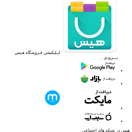
اپـلیکیشن فـروشگاه هـیس
بـــزودی ...
هیس در شبکه های اجتماعی :