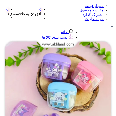
نمودار قیمت
0
0
مقایسه محصول
افزودن به علاقه‌مندی‌ها
اشتراک گذاری
مرا مطلع کن
خانه
دسته بندی کالا ها
دسته بندی کالا ها
لوازم تحریر و هنر
لوازم تحریر و هنر
مداد
پاک کن و غلط گیر
مداد تراش
اتود و نوک
روان نویس فانتزی
خودکار و خودکار فشاری
ماژیک ها
دفترچه یادداشت
استیکر
استیک نوت
خط کش و گونیا
کیف غذا
کوله پشتی
چسب
کاتر فانتزی
بوک مارک
ماشین حساب
قیچی