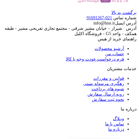
برگشت به بالا
شماره تماس
021-91691267
آدرس ایمیل
info@hiss.ir
آدرس : شیراز – خیابان مشیر شرقی - مجتمع تجاری تفریحی مشیر - طبقه
همکف - واحد G5 - فروشگاه اکلیل
راهنمای خرید از هیس
آرشیو محصولات
حساب من
فرم درخواست عودت وجه یا کالا
خدمات مشتریان
قوانین و مقررات
رهگیری مرسوله پستی
شیوه های پرداخت
رویه ارسال سفارش
نحوه ثبت سفارش
درباره ما
وبـلاگ
تماس با ما
درباره ما