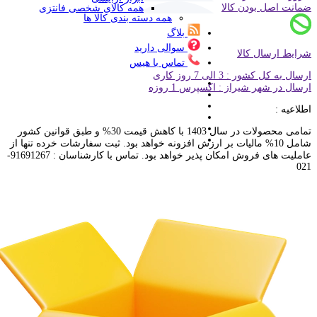
ضمانت اصل بودن کالا
همه کالای شخصی فانتزی
همه دسته بندی کالا ها
بلاگ
سوالی دارید
شرایط ارسال کالا
تماس با هیس
ارسال به کل کشور : 3 الی 7 روز کاری
ارسال در شهر شیراز : اکسپرس 1 روزه
اطلاعیه :
تمامی محصولات در سال 1403 با کاهش قیمت 30% و طبق قوانین کشور
شامل 10% مالیات بر ارزش افزونه خواهد بود. ثبت سفارشات خرده تنها از
عاملیت های فروش امکان پذیر خواهد بود. تماس با کارشناسان : 91691267-
021