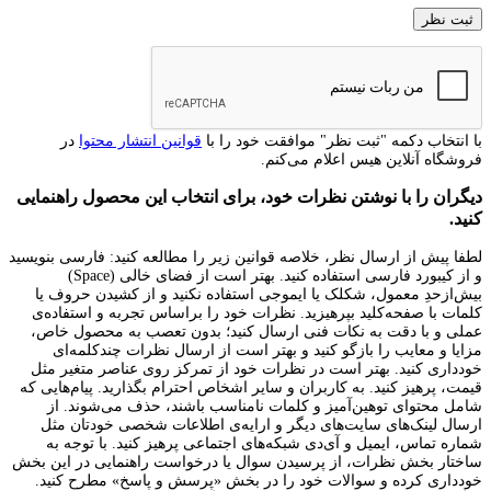
با انتخاب دکمه "ثبت نظر" موافقت خود را با
قوانین انتشار محتوا
در
فروشگاه آنلاین هیس اعلام می‌کنم.
دیگران را با نوشتن نظرات خود، برای انتخاب این محصول راهنمایی
کنید.
لطفا پیش از ارسال نظر، خلاصه قوانین زیر را مطالعه کنید: فارسی بنویسید
و از کیبورد فارسی استفاده کنید. بهتر است از فضای خالی (Space)
بیش‌از‌حدِ معمول، شکلک یا ایموجی استفاده نکنید و از کشیدن حروف یا
کلمات با صفحه‌کلید بپرهیزید. نظرات خود را براساس تجربه و استفاده‌ی
عملی و با دقت به نکات فنی ارسال کنید؛ بدون تعصب به محصول خاص،
مزایا و معایب را بازگو کنید و بهتر است از ارسال نظرات چندکلمه‌‌ای
خودداری کنید. بهتر است در نظرات خود از تمرکز روی عناصر متغیر مثل
قیمت، پرهیز کنید. به کاربران و سایر اشخاص احترام بگذارید. پیام‌هایی که
شامل محتوای توهین‌آمیز و کلمات نامناسب باشند، حذف می‌شوند. از
ارسال لینک‌های سایت‌های دیگر و ارایه‌ی اطلاعات شخصی خودتان مثل
شماره تماس، ایمیل و آی‌دی شبکه‌های اجتماعی پرهیز کنید. با توجه به
ساختار بخش نظرات، از پرسیدن سوال یا درخواست راهنمایی در این بخش
خودداری کرده و سوالات خود را در بخش «پرسش و پاسخ» مطرح کنید.