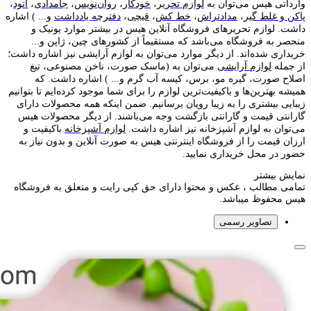
وارداتی هیس می‌توان به
لوازم تحریر
،
خودکار
،
روان‌نویس
،
جامدادی
،
اتود
،
پاکن و غلط گیر
،
مدادتراش
،
خط کش
،
قیچی
،
دفترچه یادداشت
و... ) اشاره
داشت. لوازم تحریر‌های فروشگاه آنلاین هیس در بیشتر موارد یونیک و
منحصر به فروشگاه می‌باشد که مستقیماً از کشور‌های چین، ژاپن و...
خریداری شده‌اند. از دیگر موارد می‌توان به لوازم آرایشی نیز اشاره داشت؛
از جمله
لوازم آرایشی
می‌توان به (ماسک صورت، ناخن مصنوعی، تیغ
اصلاح صورت، گیره مو، برس، کیسه آب گرم و... ) اشاره داشت. که
همیشه بهترین‌ها و باکیفیت‌ترین لوازم را برای شما موجود کرده‌ایم تا بتوانیم
زیبایی بیشتری را به زیبا رویان برسانیم. ضمن اینکه همه محصولات دارای
گارانتی قیمت و گارانتی بازگشت وجه می‌باشند. از دیگر محصولات هیس
می‌توان به لوازم آشپزخانه نیز اشاره داشت.
لوازم آشپزخانه
باکیفیت و
ارزان قیمت را از فروشگاه اینترنتی هیس به صورت آنلاین و بدون نیاز به
حضور در محل خریداری نمایید.
نمایش بیشتر
تمامی مطالب ، عکس و محتوا دارای حق کپی رایت و متعلق به فروشگاه
هیس محفوظ میباشد.
تصاویر رسمی