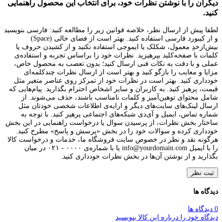
دیگران را با نوشتن نظرات خود، برای انتخاب این محصول راهنمایی
کنید.
لطفا پیش از ارسال نظر، خلاصه قوانین زیر را مطالعه کنید: فارسی بنویسید
و از کیبورد فارسی استفاده کنید. بهتر است از فضای خالی (Space)
بیش‌از‌حدِ معمول، شکلک یا ایموجی استفاده نکنید و از کشیدن حروف یا
کلمات با صفحه‌کلید بپرهیزید. نظرات خود را براساس تجربه و استفاده‌ی
عملی و با دقت به نکات فنی ارسال کنید؛ بدون تعصب به محصول خاص،
مزایا و معایب را بازگو کنید و بهتر است از ارسال نظرات چندکلمه‌‌ای
خودداری کنید. بهتر است در نظرات خود از تمرکز روی عناصر متغیر مثل
قیمت، پرهیز کنید. به کاربران و سایر اشخاص احترام بگذارید. پیام‌هایی که
شامل محتوای توهین‌آمیز و کلمات نامناسب باشند، حذف می‌شوند. از
ارسال لینک‌های سایت‌های دیگر و ارایه‌ی اطلاعات شخصی خودتان مثل
شماره تماس، ایمیل و آی‌دی شبکه‌های اجتماعی پرهیز کنید. با توجه به
ساختار بخش نظرات، از پرسیدن سوال یا درخواست راهنمایی در این بخش
خودداری کرده و سوالات خود را در بخش «پرسش و پاسخ» مطرح کنید.
هرگونه نقد و نظر در خصوص سایت فروشگاه ما، خدمات و درخواست کالا
را با ایمیل info@yourdomain.com یا با شماره‌ی ۰۰۰۰ - ۰۲۱ در میان
بگذارید و از نوشتن آن‌ها در بخش نظرات خودداری کنید.
ثبت نظر
دیدگاه ها
0 دیدگاه ها
دیدگاه خود را درباره این کالا بنویسید