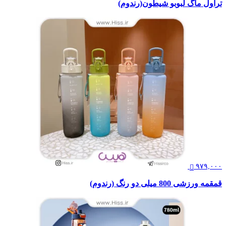
تراول ماگ لبوبو شیطون(رندوم)
۹۷۹,۰۰۰
قمقمه ورزشی 800 میلی دو رنگ (رندوم)