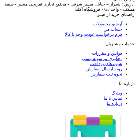
آدرس : شیراز – خیابان مشیر شرقی - مجتمع تجاری تفریحی مشیر - طبقه
همکف - واحد G5 - فروشگاه اکلیل
راهنمای خرید از هیس
آرشیو محصولات
حساب من
فرم درخواست عودت وجه یا کالا
خدمات مشتریان
قوانین و مقررات
رهگیری مرسوله پستی
شیوه های پرداخت
رویه ارسال سفارش
نحوه ثبت سفارش
درباره ما
وبـلاگ
تماس با ما
درباره ما