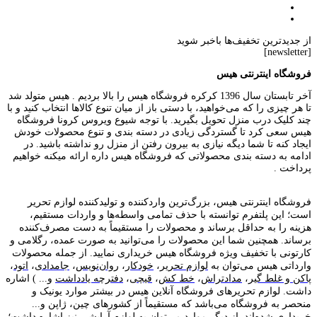
از جدیدترین تخفیف‌ها باخبر شوید
[newsletter]
فروشگاه اینترنتی هیس
آخر تابستان سال 1396 کرکره فروشگاه هیس را بالا بردیم . هیس متولد شد
تا هر چیزی را که می‌خواهید، با دستی باز از میان تنوع کالاها انتخاب کنید و با
چند کلیک درب منزل تحویل بگیرید. با توجه شیوع ویروس کرونا فروشگاه
هیس سعی کرد تا گستردگی زیادی در دسته بندی و تنوع محصولات خودش
ایجاد کنه تا شما دیگه نیازی به بیرون رفتن از منزل رو نداشته باشید. در
ادامه به دسته بندی محصولاتی که فروشگاه هیس داره ارائه میکنه خواهیم
پرداخت .
فروشگاه اینترنتی هیس، بزرگ‌ترین وارد‌کننده و تولید‌کننده لوازم تحریر
است؛ این پلتفرم توانسته با حذف تمامی واسطه‌ها و واردات مستقیم،
هزینه را به حداقل برساند و محصولات را مستقیماً به دست مصرف‌کننده
برساند. همچنین شما این محصولات را می‌توانید به صورت عمده، رگلامی و
کارتونی با تخفیف ویژه فروشگاه هیس خریداری نمایید. از جمله محصولات
وارداتی هیس می‌توان به
لوازم تحریر
،
خودکار
،
روان‌نویس
،
جامدادی
،
اتود
،
پاکن و غلط گیر
،
مدادتراش
،
خط کش
،
قیچی
،
دفترچه یادداشت
و... ) اشاره
داشت. لوازم تحریر‌های فروشگاه آنلاین هیس در بیشتر موارد یونیک و
منحصر به فروشگاه می‌باشد که مستقیماً از کشور‌های چین، ژاپن و...
خریداری شده‌اند. از دیگر موارد می‌توان به لوازم آرایشی نیز اشاره داشت؛