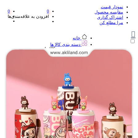
نمودار قیمت
0
0
مقایسه محصول
افزودن به علاقه‌مندی‌ها
اشتراک گذاری
مرا مطلع کن
خانه
دسته بندی کالا ها
دسته بندی کالا ها
لوازم تحریر و هنر
لوازم تحریر و هنر
مداد
پاک کن و غلط گیر
مداد تراش
اتود و نوک
روان نویس فانتزی
خودکار و خودکار فشاری
ماژیک ها
دفترچه یادداشت
استیکر
استیک نوت
خط کش و گونیا
کیف غذا
کوله پشتی
چسب
کاتر فانتزی
بوک مارک
ماشین حساب
قیچی