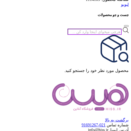
لبوبو
جست و جو محصولات
جستجوی
محصولات
محصول مورد نظر خود را جستجو کنید.
برگشت به بالا
شماره تماس
021-91691267
آدرس ایمیل
info@hiss.ir