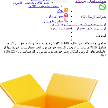
ضمانت اصل بودن کالا
همه کالای شخصی فانتزی
همه دسته بندی کالا ها
بلاگ
سوالی دارید
شرایط ارسال کالا
تماس با هیس
ارسال به کل کشور : 3 الی 7 روز کاری
ارسال در شهر شیراز : اکسپرس 1 روزه
اطلاعیه :
تمامی محصولات در سال 1403 با کاهش قیمت 30% و طبق قوانین کشور
شامل 10% مالیات بر ارزش افزونه خواهد بود. ثبت سفارشات خرده تنها از
عاملیت های فروش امکان پذیر خواهد بود. تماس با کارشناسان : 91691267-
021