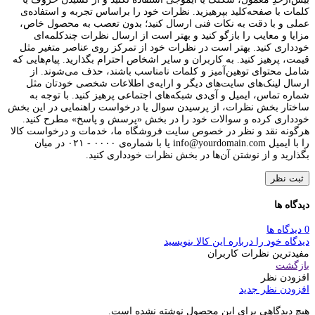
کلمات با صفحه‌کلید بپرهیزید. نظرات خود را براساس تجربه و استفاده‌ی
عملی و با دقت به نکات فنی ارسال کنید؛ بدون تعصب به محصول خاص،
مزایا و معایب را بازگو کنید و بهتر است از ارسال نظرات چندکلمه‌‌ای
خودداری کنید. بهتر است در نظرات خود از تمرکز روی عناصر متغیر مثل
قیمت، پرهیز کنید. به کاربران و سایر اشخاص احترام بگذارید. پیام‌هایی که
شامل محتوای توهین‌آمیز و کلمات نامناسب باشند، حذف می‌شوند. از
ارسال لینک‌های سایت‌های دیگر و ارایه‌ی اطلاعات شخصی خودتان مثل
شماره تماس، ایمیل و آی‌دی شبکه‌های اجتماعی پرهیز کنید. با توجه به
ساختار بخش نظرات، از پرسیدن سوال یا درخواست راهنمایی در این بخش
خودداری کرده و سوالات خود را در بخش «پرسش و پاسخ» مطرح کنید.
هرگونه نقد و نظر در خصوص سایت فروشگاه ما، خدمات و درخواست کالا
را با ایمیل info@yourdomain.com یا با شماره‌ی ۰۰۰۰ - ۰۲۱ در میان
بگذارید و از نوشتن آن‌ها در بخش نظرات خودداری کنید.
ثبت نظر
دیدگاه ها
0 دیدگاه ها
دیدگاه خود را درباره این کالا بنویسید
مفیدترین نظرات کاربران
بازگشت
افزودن نظر
افزودن نظر جدید
هیچ دیدگاهی برای این محصول نوشته نشده است.