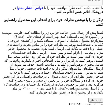
با انتخاب دکمه "ثبت نظر" موافقت خود را با
قوانین انتشار محتوا
در
فروشگاه آنلاین هیس اعلام می‌کنم.
دیگران را با نوشتن نظرات خود، برای انتخاب این محصول راهنمایی
کنید.
لطفا پیش از ارسال نظر، خلاصه قوانین زیر را مطالعه کنید: فارسی بنویسید
و از کیبورد فارسی استفاده کنید. بهتر است از فضای خالی (Space)
بیش‌از‌حدِ معمول، شکلک یا ایموجی استفاده نکنید و از کشیدن حروف یا
کلمات با صفحه‌کلید بپرهیزید. نظرات خود را براساس تجربه و استفاده‌ی
عملی و با دقت به نکات فنی ارسال کنید؛ بدون تعصب به محصول خاص،
مزایا و معایب را بازگو کنید و بهتر است از ارسال نظرات چندکلمه‌‌ای
خودداری کنید. بهتر است در نظرات خود از تمرکز روی عناصر متغیر مثل
قیمت، پرهیز کنید. به کاربران و سایر اشخاص احترام بگذارید. پیام‌هایی که
شامل محتوای توهین‌آمیز و کلمات نامناسب باشند، حذف می‌شوند. از
ارسال لینک‌های سایت‌های دیگر و ارایه‌ی اطلاعات شخصی خودتان مثل
شماره تماس، ایمیل و آی‌دی شبکه‌های اجتماعی پرهیز کنید. با توجه به
ساختار بخش نظرات، از پرسیدن سوال یا درخواست راهنمایی در این بخش
خودداری کرده و سوالات خود را در بخش «پرسش و پاسخ» مطرح کنید.
هرگونه نقد و نظر در خصوص سایت فروشگاه ما، خدمات و درخواست کالا
را با ایمیل info@yourdomain.com یا با شماره‌ی ۰۰۰۰ - ۰۲۱ در میان
بگذارید و از نوشتن آن‌ها در بخش نظرات خودداری کنید.
ثبت نظر
شناسه محصول:
1114105