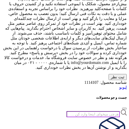
بیش‌از‌حدِ معمول، شکلک یا ایموجی استفاده نکنید و از کشیدن حروف یا
کلمات با صفحه‌کلید بپرهیزید. نظرات خود را براساس تجربه و استفاده‌ی
عملی و با دقت به نکات فنی ارسال کنید؛ بدون تعصب به محصول خاص،
مزایا و معایب را بازگو کنید و بهتر است از ارسال نظرات چندکلمه‌‌ای
خودداری کنید. بهتر است در نظرات خود از تمرکز روی عناصر متغیر مثل
قیمت، پرهیز کنید. به کاربران و سایر اشخاص احترام بگذارید. پیام‌هایی که
شامل محتوای توهین‌آمیز و کلمات نامناسب باشند، حذف می‌شوند. از
ارسال لینک‌های سایت‌های دیگر و ارایه‌ی اطلاعات شخصی خودتان مثل
شماره تماس، ایمیل و آی‌دی شبکه‌های اجتماعی پرهیز کنید. با توجه به
ساختار بخش نظرات، از پرسیدن سوال یا درخواست راهنمایی در این بخش
خودداری کرده و سوالات خود را در بخش «پرسش و پاسخ» مطرح کنید.
هرگونه نقد و نظر در خصوص سایت فروشگاه ما، خدمات و درخواست کالا
را با ایمیل info@yourdomain.com یا با شماره‌ی ۰۰۰۰ - ۰۲۱ در میان
بگذارید و از نوشتن آن‌ها در بخش نظرات خودداری کنید.
ثبت نظر
شناسه محصول:
1114107
لبوبو
جست و جو محصولات
جستجوی
محصولات