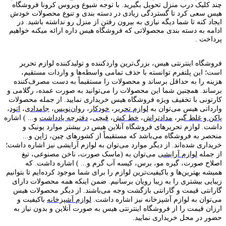
چند کلیک درب منزل تحویل بگیرید. با توجه شیوع ویروس کرونا فروشگاه
هیس سعی کرد تا گستردگی زیادی در دسته بندی و تنوع محصولات خودش
ایجاد کنه تا شما دیگه نیازی به بیرون رفتن از منزل رو نداشته باشید. در
ادامه به دسته بندی محصولاتی که فروشگاه هیس داره ارائه میکنه خواهیم
پرداخت .
فروشگاه اینترنتی هیس، بزرگ‌ترین وارد‌کننده و تولید‌کننده لوازم تحریر
است؛ این پلتفرم توانسته با حذف تمامی واسطه‌ها و واردات مستقیم،
هزینه را به حداقل برساند و محصولات را مستقیماً به دست مصرف‌کننده
برساند. همچنین شما این محصولات را می‌توانید به صورت عمده، رگلامی و
کارتونی با تخفیف ویژه فروشگاه هیس خریداری نمایید. از جمله محصولات
وارداتی هیس می‌توان به
لوازم تحریر
،
خودکار
،
روان‌نویس
،
جامدادی
،
اتود
،
پاکن و غلط گیر
،
مدادتراش
،
خط کش
،
قیچی
،
دفترچه یادداشت
و... ) اشاره
داشت. لوازم تحریر‌های فروشگاه آنلاین هیس در بیشتر موارد یونیک و
منحصر به فروشگاه می‌باشد که مستقیماً از کشور‌های چین، ژاپن و...
خریداری شده‌اند. از دیگر موارد می‌توان به لوازم آرایشی نیز اشاره داشت؛
از جمله
لوازم آرایشی
می‌توان به (ماسک صورت، ناخن مصنوعی، تیغ
اصلاح صورت، گیره مو، برس، کیسه آب گرم و... ) اشاره داشت. که
همیشه بهترین‌ها و باکیفیت‌ترین لوازم را برای شما موجود کرده‌ایم تا بتوانیم
زیبایی بیشتری را به زیبا رویان برسانیم. ضمن اینکه همه محصولات دارای
گارانتی قیمت و گارانتی بازگشت وجه می‌باشند. از دیگر محصولات هیس
می‌توان به لوازم آشپزخانه نیز اشاره داشت.
لوازم آشپزخانه
باکیفیت و
ارزان قیمت را از فروشگاه اینترنتی هیس به صورت آنلاین و بدون نیاز به
حضور در محل خریداری نمایید.