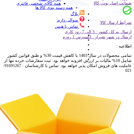
ضمانت اصل بودن کالا
همه کالای شخصی فانتزی
همه دسته بندی کالا ها
بلاگ
سوالی دارید
شرایط ارسال کالا
تماس با هیس
ارسال به کل کشور : 3 الی 7 روز کاری
ارسال در شهر شیراز : اکسپرس 1 روزه
اطلاعیه :
تمامی محصولات در سال 1403 با کاهش قیمت 30% و طبق قوانین کشور
شامل 10% مالیات بر ارزش افزونه خواهد بود. ثبت سفارشات خرده تنها از
عاملیت های فروش امکان پذیر خواهد بود. تماس با کارشناسان : 91691267-
021