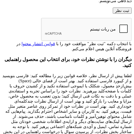
دیدگاهی می‌نویسم.
با انتخاب دکمه "ثبت نظر" موافقت خود را با
قوانین انتشار محتوا
در
فروشگاه آنلاین هیس اعلام می‌کنم.
دیگران را با نوشتن نظرات خود، برای انتخاب این محصول راهنمایی
کنید.
لطفا پیش از ارسال نظر، خلاصه قوانین زیر را مطالعه کنید: فارسی بنویسید
و از کیبورد فارسی استفاده کنید. بهتر است از فضای خالی (Space)
بیش‌از‌حدِ معمول، شکلک یا ایموجی استفاده نکنید و از کشیدن حروف یا
کلمات با صفحه‌کلید بپرهیزید. نظرات خود را براساس تجربه و استفاده‌ی
عملی و با دقت به نکات فنی ارسال کنید؛ بدون تعصب به محصول خاص،
مزایا و معایب را بازگو کنید و بهتر است از ارسال نظرات چندکلمه‌‌ای
خودداری کنید. بهتر است در نظرات خود از تمرکز روی عناصر متغیر مثل
قیمت، پرهیز کنید. به کاربران و سایر اشخاص احترام بگذارید. پیام‌هایی که
شامل محتوای توهین‌آمیز و کلمات نامناسب باشند، حذف می‌شوند. از
ارسال لینک‌های سایت‌های دیگر و ارایه‌ی اطلاعات شخصی خودتان مثل
شماره تماس، ایمیل و آی‌دی شبکه‌های اجتماعی پرهیز کنید. با توجه به
ساختار بخش نظرات، از پرسیدن سوال یا درخواست راهنمایی در این بخش