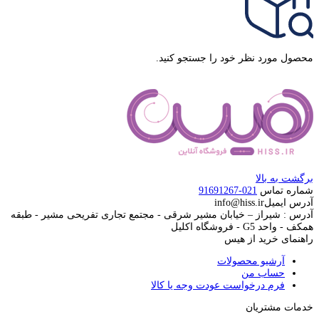
محصول مورد نظر خود را جستجو کنید.
برگشت به بالا
شماره تماس
021-91691267
آدرس ایمیل
info@hiss.ir
آدرس : شیراز – خیابان مشیر شرقی - مجتمع تجاری تفریحی مشیر - طبقه
همکف - واحد G5 - فروشگاه اکلیل
راهنمای خرید از هیس
آرشیو محصولات
حساب من
فرم درخواست عودت وجه یا کالا
خدمات مشتریان