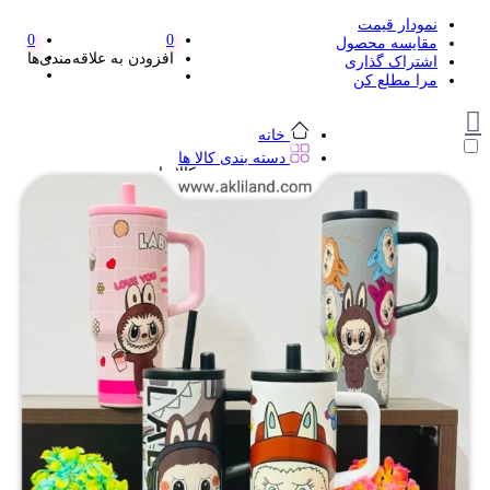
نمودار قیمت
0
0
مقایسه محصول
افزودن به علاقه‌مندی‌ها
اشتراک گذاری
مرا مطلع کن
خانه
دسته بندی کالا ها
دسته بندی کالا ها
لوازم تحریر و هنر
لوازم تحریر و هنر
مداد
پاک کن و غلط گیر
مداد تراش
اتود و نوک
روان نویس فانتزی
خودکار و خودکار فشاری
ماژیک ها
دفترچه یادداشت
استیکر
استیک نوت
خط کش و گونیا
کیف غذا
کوله پشتی
چسب
کاتر فانتزی
بوک مارک
ماشین حساب
قیچی