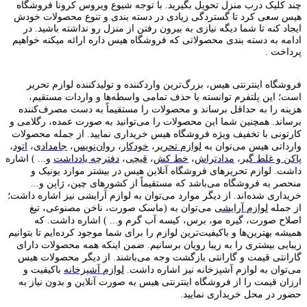
چند کلیک درب منزل تحویل بگیرید. با توجه شیوع ویروس کرونا فروشگاه
هیس سعی کرد تا گستردگی زیادی در دسته بندی و تنوع محصولات خودش
ایجاد کنه تا شما دیگه نیازی به بیرون رفتن از منزل رو نداشته باشید. در
ادامه به دسته بندی محصولاتی که فروشگاه هیس داره ارائه میکنه خواهیم
پرداخت .
فروشگاه اینترنتی هیس، بزرگ‌ترین وارد‌کننده و تولید‌کننده لوازم تحریر
است؛ این پلتفرم توانسته با حذف تمامی واسطه‌ها و واردات مستقیم،
هزینه را به حداقل برساند و محصولات را مستقیماً به دست مصرف‌کننده
برساند. همچنین شما این محصولات را می‌توانید به صورت عمده، رگلامی و
کارتونی با تخفیف ویژه فروشگاه هیس خریداری نمایید. از جمله محصولات
وارداتی هیس می‌توان به
لوازم تحریر
،
خودکار
،
روان‌نویس
،
جامدادی
،
اتود
،
پاکن و غلط گیر
،
مدادتراش
،
خط کش
،
قیچی
،
دفترچه یادداشت
و... ) اشاره
داشت. لوازم تحریر‌های فروشگاه آنلاین هیس در بیشتر موارد یونیک و
منحصر به فروشگاه می‌باشد که مستقیماً از کشور‌های چین، ژاپن و...
خریداری شده‌اند. از دیگر موارد می‌توان به لوازم آرایشی نیز اشاره داشت؛
از جمله
لوازم آرایشی
می‌توان به (ماسک صورت، ناخن مصنوعی، تیغ
اصلاح صورت، گیره مو، برس، کیسه آب گرم و... ) اشاره داشت. که
همیشه بهترین‌ها و باکیفیت‌ترین لوازم را برای شما موجود کرده‌ایم تا بتوانیم
زیبایی بیشتری را به زیبا رویان برسانیم. ضمن اینکه همه محصولات دارای
گارانتی قیمت و گارانتی بازگشت وجه می‌باشند. از دیگر محصولات هیس
می‌توان به لوازم آشپزخانه نیز اشاره داشت.
لوازم آشپزخانه
باکیفیت و
ارزان قیمت را از فروشگاه اینترنتی هیس به صورت آنلاین و بدون نیاز به
حضور در محل خریداری نمایید.