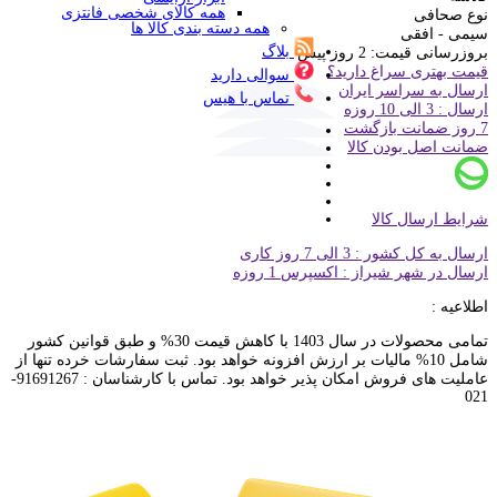
همه کالای شخصی فانتزی
نوع صحافی
همه دسته بندی کالا ها
سیمی - افقی
بلاگ
بروزرسانی قیمت:
2 روز پیش
قیمت بهتری سراغ دارید؟
سوالی دارید
ارسال به سراسر ایران
تماس با هیس
ارسال : 3 الی 10 روزه
7 روز ضمانت بازگشت
ضمانت اصل بودن کالا
شرایط ارسال کالا
ارسال به کل کشور : 3 الی 7 روز کاری
ارسال در شهر شیراز : اکسپرس 1 روزه
اطلاعیه :
تمامی محصولات در سال 1403 با کاهش قیمت 30% و طبق قوانین کشور
شامل 10% مالیات بر ارزش افزونه خواهد بود. ثبت سفارشات خرده تنها از
عاملیت های فروش امکان پذیر خواهد بود. تماس با کارشناسان : 91691267-
021