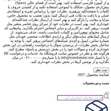
و از کیبورد فارسی استفاده کنید. بهتر است از فضای خالی (Space)
بیش‌از‌حدِ معمول، شکلک یا ایموجی استفاده نکنید و از کشیدن حروف یا
کلمات با صفحه‌کلید بپرهیزید. نظرات خود را براساس تجربه و استفاده‌ی
عملی و با دقت به نکات فنی ارسال کنید؛ بدون تعصب به محصول خاص،
مزایا و معایب را بازگو کنید و بهتر است از ارسال نظرات چندکلمه‌‌ای
خودداری کنید. بهتر است در نظرات خود از تمرکز روی عناصر متغیر مثل
قیمت، پرهیز کنید. به کاربران و سایر اشخاص احترام بگذارید. پیام‌هایی که
شامل محتوای توهین‌آمیز و کلمات نامناسب باشند، حذف می‌شوند. از
ارسال لینک‌های سایت‌های دیگر و ارایه‌ی اطلاعات شخصی خودتان مثل
شماره تماس، ایمیل و آی‌دی شبکه‌های اجتماعی پرهیز کنید. با توجه به
ساختار بخش نظرات، از پرسیدن سوال یا درخواست راهنمایی در این بخش
خودداری کرده و سوالات خود را در بخش «پرسش و پاسخ» مطرح کنید.
هرگونه نقد و نظر در خصوص سایت فروشگاه ما، خدمات و درخواست کالا
را با ایمیل info@yourdomain.com یا با شماره‌ی ۰۰۰۰ - ۰۲۱ در میان
بگذارید و از نوشتن آن‌ها در بخش نظرات خودداری کنید.
ثبت نظر
شناسه محصول:
3937
جست و جو محصولات
جستجوی
محصولات