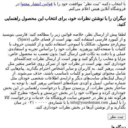
با انتخاب دکمه "ثبت نظر" موافقت خود را با
قوانین انتشار محتوا
در
فروشگاه آنلاین هیس اعلام می‌کنم.
دیگران را با نوشتن نظرات خود، برای انتخاب این محصول راهنمایی
کنید.
لطفا پیش از ارسال نظر، خلاصه قوانین زیر را مطالعه کنید: فارسی بنویسید
و از کیبورد فارسی استفاده کنید. بهتر است از فضای خالی (Space)
بیش‌از‌حدِ معمول، شکلک یا ایموجی استفاده نکنید و از کشیدن حروف یا
کلمات با صفحه‌کلید بپرهیزید. نظرات خود را براساس تجربه و استفاده‌ی
عملی و با دقت به نکات فنی ارسال کنید؛ بدون تعصب به محصول خاص،
مزایا و معایب را بازگو کنید و بهتر است از ارسال نظرات چندکلمه‌‌ای
خودداری کنید. بهتر است در نظرات خود از تمرکز روی عناصر متغیر مثل
قیمت، پرهیز کنید. به کاربران و سایر اشخاص احترام بگذارید. پیام‌هایی که
شامل محتوای توهین‌آمیز و کلمات نامناسب باشند، حذف می‌شوند. از
ارسال لینک‌های سایت‌های دیگر و ارایه‌ی اطلاعات شخصی خودتان مثل
شماره تماس، ایمیل و آی‌دی شبکه‌های اجتماعی پرهیز کنید. با توجه به
ساختار بخش نظرات، از پرسیدن سوال یا درخواست راهنمایی در این بخش
خودداری کرده و سوالات خود را در بخش «پرسش و پاسخ» مطرح کنید.
هرگونه نقد و نظر در خصوص سایت فروشگاه ما، خدمات و درخواست کالا
را با ایمیل info@yourdomain.com یا با شماره‌ی ۰۰۰۰ - ۰۲۱ در میان
بگذارید و از نوشتن آن‌ها در بخش نظرات خودداری کنید.
ثبت نظر
دیدگاه ها