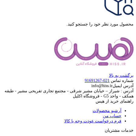
محصول مورد نظر خود را جستجو کنید.
برگشت به بالا
شماره تماس
021-91691267
آدرس ایمیل
info@hiss.ir
آدرس : شیراز – خیابان مشیر شرقی - مجتمع تجاری تفریحی مشیر - طبقه
همکف - واحد G5 - فروشگاه اکلیل
راهنمای خرید از هیس
آرشیو محصولات
حساب من
فرم درخواست عودت وجه یا کالا
خدمات مشتریان