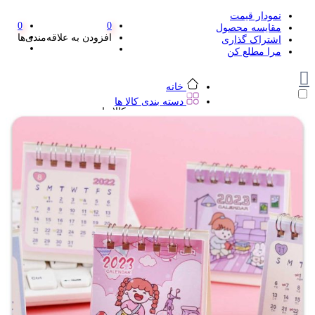
نمودار قیمت
0
0
مقایسه محصول
افزودن به علاقه‌مندی‌ها
اشتراک گذاری
مرا مطلع کن
خانه
دسته بندی کالا ها
دسته بندی کالا ها
لوازم تحریر و هنر
لوازم تحریر و هنر
مداد
پاک کن و غلط گیر
مداد تراش
اتود و نوک
روان نویس فانتزی
خودکار و خودکار فشاری
ماژیک ها
دفترچه یادداشت
استیکر
استیک نوت
خط کش و گونیا
کیف غذا
کوله پشتی
چسب
کاتر فانتزی
بوک مارک
ماشین حساب
قیچی