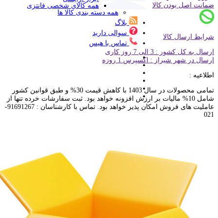
ضمانت اصل بودن کالا
همه کالای شخصی فانتزی
همه دسته بندی کالا ها
بلاگ
سوالی دارید
شرایط ارسال کالا
تماس با هیس
ارسال به کل کشور : 3 الی 7 روز کاری
ارسال در شهر شیراز : اکسپرس 1 روزه
اطلاعیه :
تمامی محصولات در سال 1403 با کاهش قیمت 30% و طبق قوانین کشور
شامل 10% مالیات بر ارزش افزونه خواهد بود. ثبت سفارشات خرده تنها از
عاملیت های فروش امکان پذیر خواهد بود. تماس با کارشناسان : 91691267-
021