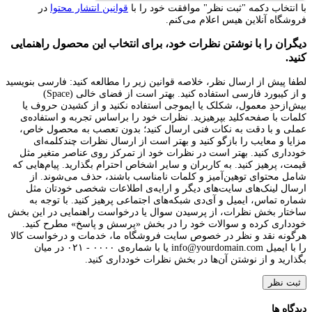
با انتخاب دکمه "ثبت نظر" موافقت خود را با
قوانین انتشار محتوا
در
فروشگاه آنلاین هیس اعلام می‌کنم.
دیگران را با نوشتن نظرات خود، برای انتخاب این محصول راهنمایی
کنید.
لطفا پیش از ارسال نظر، خلاصه قوانین زیر را مطالعه کنید: فارسی بنویسید
و از کیبورد فارسی استفاده کنید. بهتر است از فضای خالی (Space)
بیش‌از‌حدِ معمول، شکلک یا ایموجی استفاده نکنید و از کشیدن حروف یا
کلمات با صفحه‌کلید بپرهیزید. نظرات خود را براساس تجربه و استفاده‌ی
عملی و با دقت به نکات فنی ارسال کنید؛ بدون تعصب به محصول خاص،
مزایا و معایب را بازگو کنید و بهتر است از ارسال نظرات چندکلمه‌‌ای
خودداری کنید. بهتر است در نظرات خود از تمرکز روی عناصر متغیر مثل
قیمت، پرهیز کنید. به کاربران و سایر اشخاص احترام بگذارید. پیام‌هایی که
شامل محتوای توهین‌آمیز و کلمات نامناسب باشند، حذف می‌شوند. از
ارسال لینک‌های سایت‌های دیگر و ارایه‌ی اطلاعات شخصی خودتان مثل
شماره تماس، ایمیل و آی‌دی شبکه‌های اجتماعی پرهیز کنید. با توجه به
ساختار بخش نظرات، از پرسیدن سوال یا درخواست راهنمایی در این بخش
خودداری کرده و سوالات خود را در بخش «پرسش و پاسخ» مطرح کنید.
هرگونه نقد و نظر در خصوص سایت فروشگاه ما، خدمات و درخواست کالا
را با ایمیل info@yourdomain.com یا با شماره‌ی ۰۰۰۰ - ۰۲۱ در میان
بگذارید و از نوشتن آن‌ها در بخش نظرات خودداری کنید.
ثبت نظر
دیدگاه ها