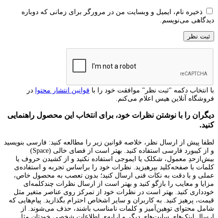
ذخیره نام، ایمیل و وبسایت من در مرورگر برای زمانی که دوباره
دیدگاهی می‌نویسم.
با انتخاب دکمه "ثبت نظر" موافقت خود را با
قوانین انتشار محتوا
در
فروشگاه آنلاین هیس اعلام می‌کنم.
دیگران را با نوشتن نظرات خود، برای انتخاب این محصول راهنمایی
کنید.
لطفا پیش از ارسال نظر، خلاصه قوانین زیر را مطالعه کنید: فارسی بنویسید
و از کیبورد فارسی استفاده کنید. بهتر است از فضای خالی (Space)
بیش‌از‌حدِ معمول، شکلک یا ایموجی استفاده نکنید و از کشیدن حروف یا
کلمات با صفحه‌کلید بپرهیزید. نظرات خود را براساس تجربه و استفاده‌ی
عملی و با دقت به نکات فنی ارسال کنید؛ بدون تعصب به محصول خاص،
مزایا و معایب را بازگو کنید و بهتر است از ارسال نظرات چندکلمه‌‌ای
خودداری کنید. بهتر است در نظرات خود از تمرکز روی عناصر متغیر مثل
قیمت، پرهیز کنید. به کاربران و سایر اشخاص احترام بگذارید. پیام‌هایی که
شامل محتوای توهین‌آمیز و کلمات نامناسب باشند، حذف می‌شوند. از
ارسال لینک‌های سایت‌های دیگر و ارایه‌ی اطلاعات شخصی خودتان مثل