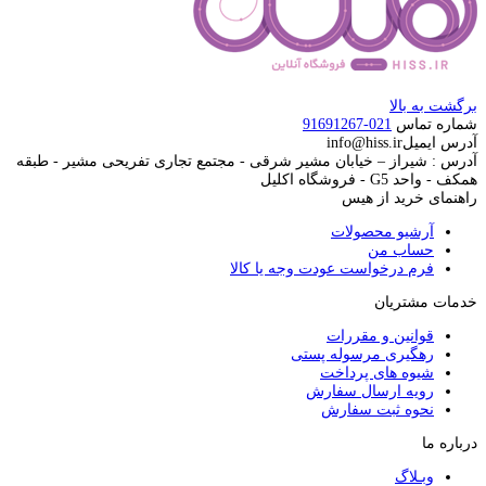
برگشت به بالا
شماره تماس
021-91691267
آدرس ایمیل
info@hiss.ir
آدرس : شیراز – خیابان مشیر شرقی - مجتمع تجاری تفریحی مشیر - طبقه
همکف - واحد G5 - فروشگاه اکلیل
راهنمای خرید از هیس
آرشیو محصولات
حساب من
فرم درخواست عودت وجه یا کالا
خدمات مشتریان
قوانین و مقررات
رهگیری مرسوله پستی
شیوه های پرداخت
رویه ارسال سفارش
نحوه ثبت سفارش
درباره ما
وبـلاگ