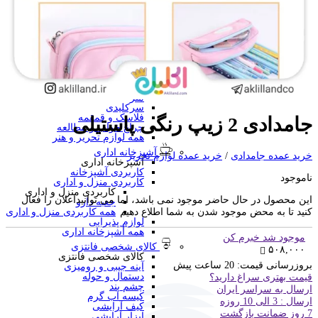
منگنه فانتزی
سرگرمی و آموزشی
فانتزی ها
برچسب استیکری
کاور A4 و پوشه فانتزی
جامدادی
تخته وایت برد
تخته شاسی
ساعت رومیزی
متر
سرکلیدی
فلاسک و قمقمه
جامدادی 2 زیپ رنگی پاستیلی
چراغ خواب و مطالعه
همه لوازم تحریر و هنر
آشپزخانه اداری
خرید عمده جامدادی
/
خرید عمده لوازم تحریر
آشپزخانه اداری
کاربردی آشپزخانه
ناموجود
کاربردی منزل و اداری
کاربردی منزل و اداری
این محصول در حال حاضر موجود نمی باشد، اما می توانیداعلان را فعال
جعبه دارو
کنید تا به محض موجود شدن به شما اطلاع دهیم
همه کاربردی منزل و اداری
لوازم پذیرایی
همه آشپزخانه اداری
موجود شد خبرم کن
کالای شخصی فانتزی
۵۰۸,۰۰۰
کالای شخصی فانتزی
بروزرسانی قیمت:
20 ساعت پیش
آینه جیبی و رومیزی
دستمال و حوله
قیمت بهتری سراغ دارید؟
چشم بند
ارسال به سراسر ایران
کیسه آب گرم
ارسال : 3 الی 10 روزه
کیف آرایشی
7 روز ضمانت بازگشت
ابزار آرایشی