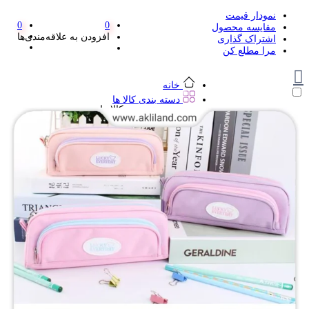
نمودار قیمت
0
0
مقایسه محصول
افزودن به علاقه‌مندی‌ها
اشتراک گذاری
مرا مطلع کن
خانه
دسته بندی کالا ها
دسته بندی کالا ها
لوازم تحریر و هنر
لوازم تحریر و هنر
مداد
پاک کن و غلط گیر
مداد تراش
اتود و نوک
روان نویس فانتزی
خودکار و خودکار فشاری
ماژیک ها
دفترچه یادداشت
استیکر
استیک نوت
خط کش و گونیا
کیف غذا
کوله پشتی
چسب
کاتر فانتزی
بوک مارک
ماشین حساب
قیچی