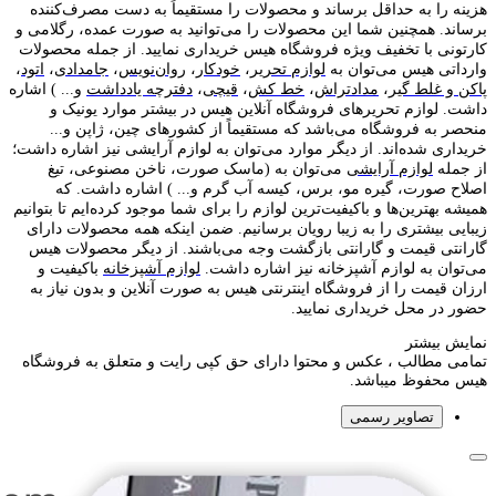
هزینه را به حداقل برساند و محصولات را مستقیماً به دست مصرف‌کننده
برساند. همچنین شما این محصولات را می‌توانید به صورت عمده، رگلامی و
کارتونی با تخفیف ویژه فروشگاه هیس خریداری نمایید. از جمله محصولات
وارداتی هیس می‌توان به
لوازم تحریر
،
خودکار
،
روان‌نویس
،
جامدادی
،
اتود
،
پاکن و غلط گیر
،
مدادتراش
،
خط کش
،
قیچی
،
دفترچه یادداشت
و... ) اشاره
داشت. لوازم تحریر‌های فروشگاه آنلاین هیس در بیشتر موارد یونیک و
منحصر به فروشگاه می‌باشد که مستقیماً از کشور‌های چین، ژاپن و...
خریداری شده‌اند. از دیگر موارد می‌توان به لوازم آرایشی نیز اشاره داشت؛
از جمله
لوازم آرایشی
می‌توان به (ماسک صورت، ناخن مصنوعی، تیغ
اصلاح صورت، گیره مو، برس، کیسه آب گرم و... ) اشاره داشت. که
همیشه بهترین‌ها و باکیفیت‌ترین لوازم را برای شما موجود کرده‌ایم تا بتوانیم
زیبایی بیشتری را به زیبا رویان برسانیم. ضمن اینکه همه محصولات دارای
گارانتی قیمت و گارانتی بازگشت وجه می‌باشند. از دیگر محصولات هیس
می‌توان به لوازم آشپزخانه نیز اشاره داشت.
لوازم آشپزخانه
باکیفیت و
ارزان قیمت را از فروشگاه اینترنتی هیس به صورت آنلاین و بدون نیاز به
حضور در محل خریداری نمایید.
نمایش بیشتر
تمامی مطالب ، عکس و محتوا دارای حق کپی رایت و متعلق به فروشگاه
هیس محفوظ میباشد.
تصاویر رسمی