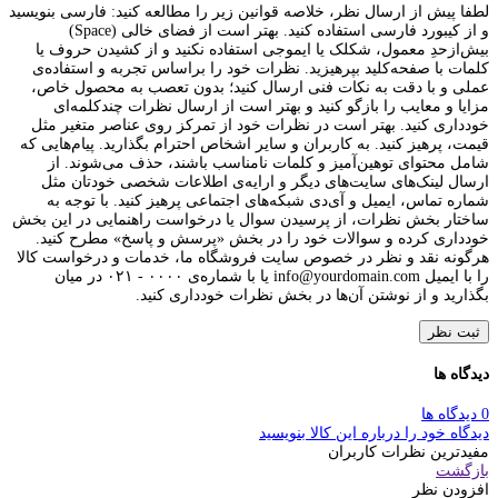
لطفا پیش از ارسال نظر، خلاصه قوانین زیر را مطالعه کنید: فارسی بنویسید
و از کیبورد فارسی استفاده کنید. بهتر است از فضای خالی (Space)
بیش‌از‌حدِ معمول، شکلک یا ایموجی استفاده نکنید و از کشیدن حروف یا
کلمات با صفحه‌کلید بپرهیزید. نظرات خود را براساس تجربه و استفاده‌ی
عملی و با دقت به نکات فنی ارسال کنید؛ بدون تعصب به محصول خاص،
مزایا و معایب را بازگو کنید و بهتر است از ارسال نظرات چندکلمه‌‌ای
خودداری کنید. بهتر است در نظرات خود از تمرکز روی عناصر متغیر مثل
قیمت، پرهیز کنید. به کاربران و سایر اشخاص احترام بگذارید. پیام‌هایی که
شامل محتوای توهین‌آمیز و کلمات نامناسب باشند، حذف می‌شوند. از
ارسال لینک‌های سایت‌های دیگر و ارایه‌ی اطلاعات شخصی خودتان مثل
شماره تماس، ایمیل و آی‌دی شبکه‌های اجتماعی پرهیز کنید. با توجه به
ساختار بخش نظرات، از پرسیدن سوال یا درخواست راهنمایی در این بخش
خودداری کرده و سوالات خود را در بخش «پرسش و پاسخ» مطرح کنید.
هرگونه نقد و نظر در خصوص سایت فروشگاه ما، خدمات و درخواست کالا
را با ایمیل info@yourdomain.com یا با شماره‌ی ۰۰۰۰ - ۰۲۱ در میان
بگذارید و از نوشتن آن‌ها در بخش نظرات خودداری کنید.
ثبت نظر
دیدگاه ها
0 دیدگاه ها
دیدگاه خود را درباره این کالا بنویسید
مفیدترین نظرات کاربران
بازگشت
افزودن نظر