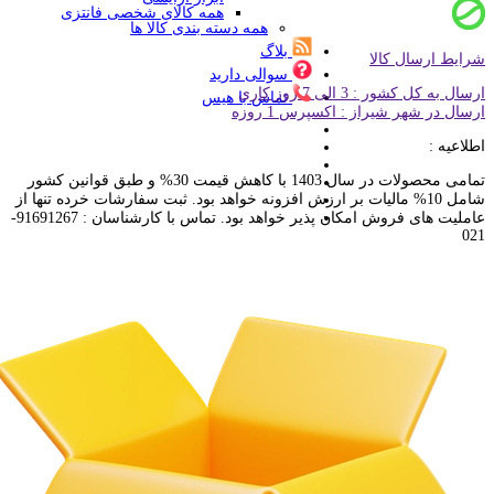
همه کالای شخصی فانتزی
همه دسته بندی کالا ها
بلاگ
شرایط ارسال کالا
سوالی دارید
ارسال به کل کشور : 3 الی 7 روز کاری
تماس با هیس
ارسال در شهر شیراز : اکسپرس 1 روزه
اطلاعیه :
تمامی محصولات در سال 1403 با کاهش قیمت 30% و طبق قوانین کشور
شامل 10% مالیات بر ارزش افزونه خواهد بود. ثبت سفارشات خرده تنها از
عاملیت های فروش امکان پذیر خواهد بود. تماس با کارشناسان : 91691267-
021