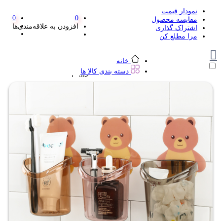
نمودار قیمت
0
0
مقایسه محصول
افزودن به علاقه‌مندی‌ها
اشتراک گذاری
مرا مطلع کن
خانه
دسته بندی کالا ها
دسته بندی کالا ها
لوازم تحریر و هنر
لوازم تحریر و هنر
مداد
پاک کن و غلط گیر
مداد تراش
اتود و نوک
روان نویس فانتزی
خودکار و خودکار فشاری
ماژیک ها
دفترچه یادداشت
استیکر
استیک نوت
خط کش و گونیا
کیف غذا
کوله پشتی
چسب
کاتر فانتزی
بوک مارک
ماشین حساب
قیچی