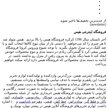
از جدیدترین تخفیف‌ها باخبر شوید
[newsletter]
فروشگاه اینترنتی هیس
آخر تابستان سال 1396 کرکره فروشگاه هیس را بالا بردیم . هیس متولد شد
تا هر چیزی را که می‌خواهید، با دستی باز از میان تنوع کالاها انتخاب کنید و با
چند کلیک درب منزل تحویل بگیرید. با توجه شیوع ویروس کرونا فروشگاه
هیس سعی کرد تا گستردگی زیادی در دسته بندی و تنوع محصولات خودش
ایجاد کنه تا شما دیگه نیازی به بیرون رفتن از منزل رو نداشته باشید. در
ادامه به دسته بندی محصولاتی که فروشگاه هیس داره ارائه میکنه خواهیم
پرداخت .
فروشگاه اینترنتی هیس، بزرگ‌ترین وارد‌کننده و تولید‌کننده لوازم تحریر
است؛ این پلتفرم توانسته با حذف تمامی واسطه‌ها و واردات مستقیم،
هزینه را به حداقل برساند و محصولات را مستقیماً به دست مصرف‌کننده
برساند. همچنین شما این محصولات را می‌توانید به صورت عمده، رگلامی و
کارتونی با تخفیف ویژه فروشگاه هیس خریداری نمایید. از جمله محصولات
وارداتی هیس می‌توان به
لوازم تحریر
،
خودکار
،
روان‌نویس
،
جامدادی
،
اتود
،
پاکن و غلط گیر
،
مدادتراش
،
خط کش
،
قیچی
،
دفترچه یادداشت
و... ) اشاره
داشت. لوازم تحریر‌های فروشگاه آنلاین هیس در بیشتر موارد یونیک و