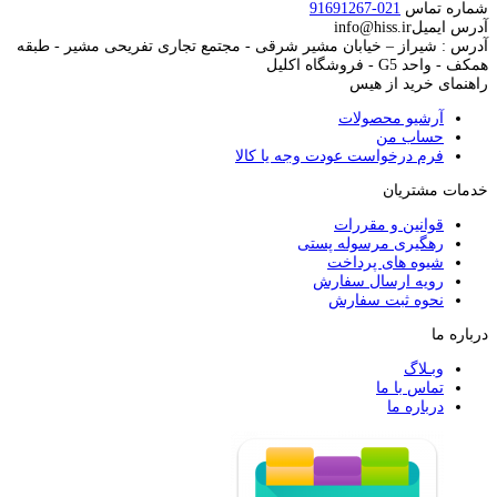
شماره تماس
021-91691267
آدرس ایمیل
info@hiss.ir
آدرس : شیراز – خیابان مشیر شرقی - مجتمع تجاری تفریحی مشیر - طبقه
همکف - واحد G5 - فروشگاه اکلیل
راهنمای خرید از هیس
آرشیو محصولات
حساب من
فرم درخواست عودت وجه یا کالا
خدمات مشتریان
قوانین و مقررات
رهگیری مرسوله پستی
شیوه های پرداخت
رویه ارسال سفارش
نحوه ثبت سفارش
درباره ما
وبـلاگ
تماس با ما
درباره ما