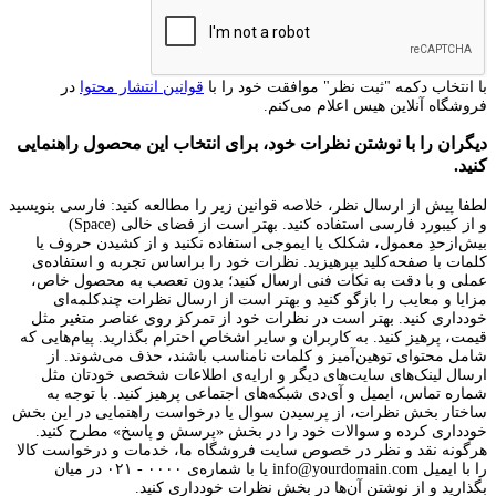
با انتخاب دکمه "ثبت نظر" موافقت خود را با
قوانین انتشار محتوا
در
فروشگاه آنلاین هیس اعلام می‌کنم.
دیگران را با نوشتن نظرات خود، برای انتخاب این محصول راهنمایی
کنید.
لطفا پیش از ارسال نظر، خلاصه قوانین زیر را مطالعه کنید: فارسی بنویسید
و از کیبورد فارسی استفاده کنید. بهتر است از فضای خالی (Space)
بیش‌از‌حدِ معمول، شکلک یا ایموجی استفاده نکنید و از کشیدن حروف یا
کلمات با صفحه‌کلید بپرهیزید. نظرات خود را براساس تجربه و استفاده‌ی
عملی و با دقت به نکات فنی ارسال کنید؛ بدون تعصب به محصول خاص،
مزایا و معایب را بازگو کنید و بهتر است از ارسال نظرات چندکلمه‌‌ای
خودداری کنید. بهتر است در نظرات خود از تمرکز روی عناصر متغیر مثل
قیمت، پرهیز کنید. به کاربران و سایر اشخاص احترام بگذارید. پیام‌هایی که
شامل محتوای توهین‌آمیز و کلمات نامناسب باشند، حذف می‌شوند. از
ارسال لینک‌های سایت‌های دیگر و ارایه‌ی اطلاعات شخصی خودتان مثل
شماره تماس، ایمیل و آی‌دی شبکه‌های اجتماعی پرهیز کنید. با توجه به
ساختار بخش نظرات، از پرسیدن سوال یا درخواست راهنمایی در این بخش
خودداری کرده و سوالات خود را در بخش «پرسش و پاسخ» مطرح کنید.
هرگونه نقد و نظر در خصوص سایت فروشگاه ما، خدمات و درخواست کالا
را با ایمیل info@yourdomain.com یا با شماره‌ی ۰۰۰۰ - ۰۲۱ در میان
بگذارید و از نوشتن آن‌ها در بخش نظرات خودداری کنید.