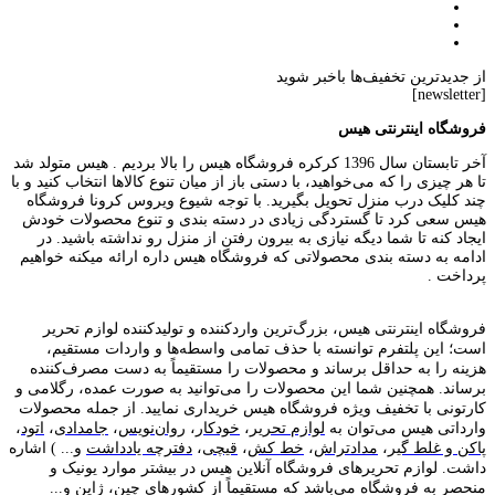
از جدیدترین تخفیف‌ها باخبر شوید
[newsletter]
فروشگاه اینترنتی هیس
آخر تابستان سال 1396 کرکره فروشگاه هیس را بالا بردیم . هیس متولد شد
تا هر چیزی را که می‌خواهید، با دستی باز از میان تنوع کالاها انتخاب کنید و با
چند کلیک درب منزل تحویل بگیرید. با توجه شیوع ویروس کرونا فروشگاه
هیس سعی کرد تا گستردگی زیادی در دسته بندی و تنوع محصولات خودش
ایجاد کنه تا شما دیگه نیازی به بیرون رفتن از منزل رو نداشته باشید. در
ادامه به دسته بندی محصولاتی که فروشگاه هیس داره ارائه میکنه خواهیم
پرداخت .
فروشگاه اینترنتی هیس، بزرگ‌ترین وارد‌کننده و تولید‌کننده لوازم تحریر
است؛ این پلتفرم توانسته با حذف تمامی واسطه‌ها و واردات مستقیم،
هزینه را به حداقل برساند و محصولات را مستقیماً به دست مصرف‌کننده
برساند. همچنین شما این محصولات را می‌توانید به صورت عمده، رگلامی و
کارتونی با تخفیف ویژه فروشگاه هیس خریداری نمایید. از جمله محصولات
وارداتی هیس می‌توان به
لوازم تحریر
،
خودکار
،
روان‌نویس
،
جامدادی
،
اتود
،
پاکن و غلط گیر
،
مدادتراش
،
خط کش
،
قیچی
،
دفترچه یادداشت
و... ) اشاره
داشت. لوازم تحریر‌های فروشگاه آنلاین هیس در بیشتر موارد یونیک و
منحصر به فروشگاه می‌باشد که مستقیماً از کشور‌های چین، ژاپن و...