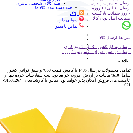
ارسال به سراسر ایران
همه کالای شخصی فانتزی
همه دسته بندی کالا ها
ارسال : 3 الی 10 روزه
7 روز ضمانت بازگشت
بلاگ
ضمانت اصل بودن کالا
سوالی دارید
تماس با هیس
شرایط ارسال کالا
ارسال به کل کشور : 3 الی 7 روز کاری
ارسال در شهر شیراز : اکسپرس 1 روزه
اطلاعیه :
تمامی محصولات در سال 1403 با کاهش قیمت 30% و طبق قوانین کشور
شامل 10% مالیات بر ارزش افزونه خواهد بود. ثبت سفارشات خرده تنها از
عاملیت های فروش امکان پذیر خواهد بود. تماس با کارشناسان : 91691267-
021