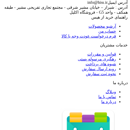
آدرس ایمیل
info@hiss.ir
آدرس : شیراز – خیابان مشیر شرقی - مجتمع تجاری تفریحی مشیر - طبقه
همکف - واحد G5 - فروشگاه اکلیل
راهنمای خرید از هیس
آرشیو محصولات
حساب من
فرم درخواست عودت وجه یا کالا
خدمات مشتریان
قوانین و مقررات
رهگیری مرسوله پستی
شیوه های پرداخت
رویه ارسال سفارش
نحوه ثبت سفارش
درباره ما
وبـلاگ
تماس با ما
درباره ما