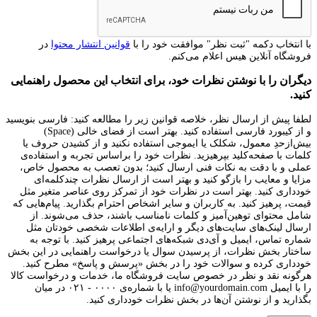
با انتخاب دکمه "ثبت نظر" موافقت خود را با
قوانین انتشار محتوا
در
فروشگاه آنلاین هیس اعلام می‌کنم.
دیگران را با نوشتن نظرات خود، برای انتخاب این محصول راهنمایی
کنید.
لطفا پیش از ارسال نظر، خلاصه قوانین زیر را مطالعه کنید: فارسی بنویسید
و از کیبورد فارسی استفاده کنید. بهتر است از فضای خالی (Space)
بیش‌از‌حدِ معمول، شکلک یا ایموجی استفاده نکنید و از کشیدن حروف یا
کلمات با صفحه‌کلید بپرهیزید. نظرات خود را براساس تجربه و استفاده‌ی
عملی و با دقت به نکات فنی ارسال کنید؛ بدون تعصب به محصول خاص،
مزایا و معایب را بازگو کنید و بهتر است از ارسال نظرات چندکلمه‌‌ای
خودداری کنید. بهتر است در نظرات خود از تمرکز روی عناصر متغیر مثل
قیمت، پرهیز کنید. به کاربران و سایر اشخاص احترام بگذارید. پیام‌هایی که
شامل محتوای توهین‌آمیز و کلمات نامناسب باشند، حذف می‌شوند. از
ارسال لینک‌های سایت‌های دیگر و ارایه‌ی اطلاعات شخصی خودتان مثل
شماره تماس، ایمیل و آی‌دی شبکه‌های اجتماعی پرهیز کنید. با توجه به
ساختار بخش نظرات، از پرسیدن سوال یا درخواست راهنمایی در این بخش
خودداری کرده و سوالات خود را در بخش «پرسش و پاسخ» مطرح کنید.
هرگونه نقد و نظر در خصوص سایت فروشگاه ما، خدمات و درخواست کالا
را با ایمیل info@yourdomain.com یا با شماره‌ی ۰۰۰۰ - ۰۲۱ در میان
بگذارید و از نوشتن آن‌ها در بخش نظرات خودداری کنید.