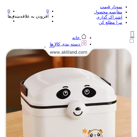
نمودار قیمت
0
0
مقایسه محصول
افزودن به علاقه‌مندی‌ها
اشتراک گذاری
مرا مطلع کن
خانه
دسته بندی کالا ها
دسته بندی کالا ها
لوازم تحریر و هنر
لوازم تحریر و هنر
مداد
پاک کن و غلط گیر
مداد تراش
اتود و نوک
روان نویس فانتزی
خودکار و خودکار فشاری
ماژیک ها
دفترچه یادداشت
استیکر
استیک نوت
خط کش و گونیا
کیف غذا
کوله پشتی
چسب
کاتر فانتزی
بوک مارک
ماشین حساب
قیچی