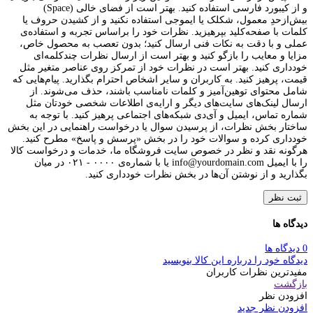
و از کیبورد فارسی استفاده کنید. بهتر است از فضای خالی (Space)
بیش‌از‌حدِ معمول، شکلک یا ایموجی استفاده نکنید و از کشیدن حروف یا
کلمات با صفحه‌کلید بپرهیزید. نظرات خود را براساس تجربه و استفاده‌ی
عملی و با دقت به نکات فنی ارسال کنید؛ بدون تعصب به محصول خاص،
مزایا و معایب را بازگو کنید و بهتر است از ارسال نظرات چندکلمه‌‌ای
خودداری کنید. بهتر است در نظرات خود از تمرکز روی عناصر متغیر مثل
قیمت، پرهیز کنید. به کاربران و سایر اشخاص احترام بگذارید. پیام‌هایی که
شامل محتوای توهین‌آمیز و کلمات نامناسب باشند، حذف می‌شوند. از
ارسال لینک‌های سایت‌های دیگر و ارایه‌ی اطلاعات شخصی خودتان مثل
شماره تماس، ایمیل و آی‌دی شبکه‌های اجتماعی پرهیز کنید. با توجه به
ساختار بخش نظرات، از پرسیدن سوال یا درخواست راهنمایی در این بخش
خودداری کرده و سوالات خود را در بخش «پرسش و پاسخ» مطرح کنید.
هرگونه نقد و نظر در خصوص سایت فروشگاه ما، خدمات و درخواست کالا
را با ایمیل info@yourdomain.com یا با شماره‌ی ۰۰۰۰ - ۰۲۱ در میان
بگذارید و از نوشتن آن‌ها در بخش نظرات خودداری کنید.
ثبت نظر
دیدگاه ها
0 دیدگاه ها
دیدگاه خود را درباره این کالا بنویسید
مفیدترین نظرات کاربران
بازگشت
افزودن نظر
افزودن نظر جدید