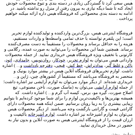
هیس سعی کرد تا گستردگی زیادی در دسته بندی و تنوع محصولات خودش
ایجاد کنه تا شما دیگه نیازی به بیرون رفتن از منزل رو نداشته باشید. در
ادامه به دسته بندی محصولاتی که فروشگاه هیس داره ارائه میکنه خواهیم
پرداخت .
فروشگاه اینترنتی هیس، بزرگ‌ترین وارد‌کننده و تولید‌کننده لوازم تحریر
است؛ این پلتفرم توانسته با حذف تمامی واسطه‌ها و واردات مستقیم،
هزینه را به حداقل برساند و محصولات را مستقیماً به دست مصرف‌کننده
برساند. همچنین شما این محصولات را می‌توانید به صورت عمده، رگلامی و
کارتونی با تخفیف ویژه فروشگاه هیس خریداری نمایید. از جمله محصولات
وارداتی هیس می‌توان به
لوازم تحریر
،
خودکار
،
روان‌نویس
،
جامدادی
،
اتود
،
پاکن و غلط گیر
،
مدادتراش
،
خط کش
،
قیچی
،
دفترچه یادداشت
و... ) اشاره
داشت. لوازم تحریر‌های فروشگاه آنلاین هیس در بیشتر موارد یونیک و
منحصر به فروشگاه می‌باشد که مستقیماً از کشور‌های چین، ژاپن و...
خریداری شده‌اند. از دیگر موارد می‌توان به لوازم آرایشی نیز اشاره داشت؛
از جمله
لوازم آرایشی
می‌توان به (ماسک صورت، ناخن مصنوعی، تیغ
اصلاح صورت، گیره مو، برس، کیسه آب گرم و... ) اشاره داشت. که
همیشه بهترین‌ها و باکیفیت‌ترین لوازم را برای شما موجود کرده‌ایم تا بتوانیم
زیبایی بیشتری را به زیبا رویان برسانیم. ضمن اینکه همه محصولات دارای
گارانتی قیمت و گارانتی بازگشت وجه می‌باشند. از دیگر محصولات هیس
می‌توان به لوازم آشپزخانه نیز اشاره داشت.
لوازم آشپزخانه
باکیفیت و
ارزان قیمت را از فروشگاه اینترنتی هیس به صورت آنلاین و بدون نیاز به
حضور در محل خریداری نمایید.
نمایش بیشتر