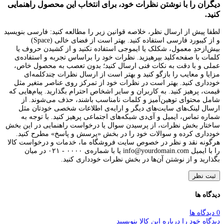
دیگران را با نوشتن نظرات خود، برای انتخاب این محصول راهنمایی
کنید.
لطفا پیش از ارسال نظر، خلاصه قوانین زیر را مطالعه کنید: فارسی بنویسید
و از کیبورد فارسی استفاده کنید. بهتر است از فضای خالی (Space)
بیش‌از‌حدِ معمول، شکلک یا ایموجی استفاده نکنید و از کشیدن حروف یا
کلمات با صفحه‌کلید بپرهیزید. نظرات خود را براساس تجربه و استفاده‌ی
عملی و با دقت به نکات فنی ارسال کنید؛ بدون تعصب به محصول خاص،
مزایا و معایب را بازگو کنید و بهتر است از ارسال نظرات چندکلمه‌‌ای
خودداری کنید. بهتر است در نظرات خود از تمرکز روی عناصر متغیر مثل
قیمت، پرهیز کنید. به کاربران و سایر اشخاص احترام بگذارید. پیام‌هایی که
شامل محتوای توهین‌آمیز و کلمات نامناسب باشند، حذف می‌شوند. از
ارسال لینک‌های سایت‌های دیگر و ارایه‌ی اطلاعات شخصی خودتان مثل
شماره تماس، ایمیل و آی‌دی شبکه‌های اجتماعی پرهیز کنید. با توجه به
ساختار بخش نظرات، از پرسیدن سوال یا درخواست راهنمایی در این بخش
خودداری کرده و سوالات خود را در بخش «پرسش و پاسخ» مطرح کنید.
هرگونه نقد و نظر در خصوص سایت فروشگاه ما، خدمات و درخواست کالا
را با ایمیل info@yourdomain.com یا با شماره‌ی ۰۰۰۰ - ۰۲۱ در میان
بگذارید و از نوشتن آن‌ها در بخش نظرات خودداری کنید.
ثبت نظر
دیدگاه ها
0 دیدگاه ها
دیدگاه خود را درباره این کالا بنویسید