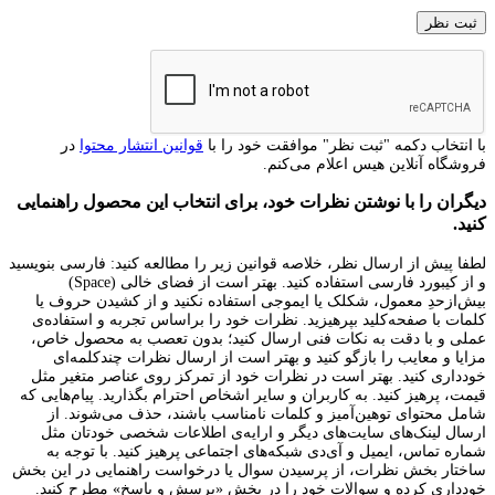
با انتخاب دکمه "ثبت نظر" موافقت خود را با
قوانین انتشار محتوا
در
فروشگاه آنلاین هیس اعلام می‌کنم.
دیگران را با نوشتن نظرات خود، برای انتخاب این محصول راهنمایی
کنید.
لطفا پیش از ارسال نظر، خلاصه قوانین زیر را مطالعه کنید: فارسی بنویسید
و از کیبورد فارسی استفاده کنید. بهتر است از فضای خالی (Space)
بیش‌از‌حدِ معمول، شکلک یا ایموجی استفاده نکنید و از کشیدن حروف یا
کلمات با صفحه‌کلید بپرهیزید. نظرات خود را براساس تجربه و استفاده‌ی
عملی و با دقت به نکات فنی ارسال کنید؛ بدون تعصب به محصول خاص،
مزایا و معایب را بازگو کنید و بهتر است از ارسال نظرات چندکلمه‌‌ای
خودداری کنید. بهتر است در نظرات خود از تمرکز روی عناصر متغیر مثل
قیمت، پرهیز کنید. به کاربران و سایر اشخاص احترام بگذارید. پیام‌هایی که
شامل محتوای توهین‌آمیز و کلمات نامناسب باشند، حذف می‌شوند. از
ارسال لینک‌های سایت‌های دیگر و ارایه‌ی اطلاعات شخصی خودتان مثل
شماره تماس، ایمیل و آی‌دی شبکه‌های اجتماعی پرهیز کنید. با توجه به
ساختار بخش نظرات، از پرسیدن سوال یا درخواست راهنمایی در این بخش
خودداری کرده و سوالات خود را در بخش «پرسش و پاسخ» مطرح کنید.