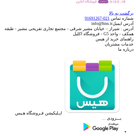
برگشت به بالا
شماره تماس
021-91691267
آدرس ایمیل
info@hiss.ir
آدرس : شیراز – خیابان مشیر شرقی - مجتمع تجاری تفریحی مشیر - طبقه
همکف - واحد G5 - فروشگاه اکلیل
راهنمای خرید از هیس
خدمات مشتریان
درباره ما
اپـلیکیشن فـروشگاه هـیس
بـــزودی ...