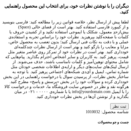
دیگران را با نوشتن نظرات خود، برای انتخاب این محصول راهنمایی
کنید.
لطفا پیش از ارسال نظر، خلاصه قوانین زیر را مطالعه کنید: فارسی بنویسید
و از کیبورد فارسی استفاده کنید. بهتر است از فضای خالی (Space)
بیش‌از‌حدِ معمول، شکلک یا ایموجی استفاده نکنید و از کشیدن حروف یا
کلمات با صفحه‌کلید بپرهیزید. نظرات خود را براساس تجربه و استفاده‌ی
عملی و با دقت به نکات فنی ارسال کنید؛ بدون تعصب به محصول خاص،
مزایا و معایب را بازگو کنید و بهتر است از ارسال نظرات چندکلمه‌‌ای
خودداری کنید. بهتر است در نظرات خود از تمرکز روی عناصر متغیر مثل
قیمت، پرهیز کنید. به کاربران و سایر اشخاص احترام بگذارید. پیام‌هایی که
شامل محتوای توهین‌آمیز و کلمات نامناسب باشند، حذف می‌شوند. از
ارسال لینک‌های سایت‌های دیگر و ارایه‌ی اطلاعات شخصی خودتان مثل
شماره تماس، ایمیل و آی‌دی شبکه‌های اجتماعی پرهیز کنید. با توجه به
ساختار بخش نظرات، از پرسیدن سوال یا درخواست راهنمایی در این بخش
خودداری کرده و سوالات خود را در بخش «پرسش و پاسخ» مطرح کنید.
هرگونه نقد و نظر در خصوص سایت فروشگاه ما، خدمات و درخواست کالا
را با ایمیل info@yourdomain.com یا با شماره‌ی ۰۰۰۰ - ۰۲۱ در میان
بگذارید و از نوشتن آن‌ها در بخش نظرات خودداری کنید.
ثبت نظر
شناسه محصول:
1010032
جست و جو محصولات