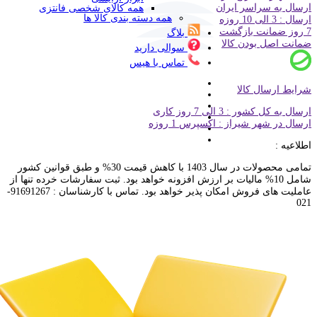
ارسال به سراسر ایران
همه کالای شخصی فانتزی
همه دسته بندی کالا ها
ارسال : 3 الی 10 روزه
7 روز ضمانت بازگشت
بلاگ
ضمانت اصل بودن کالا
سوالی دارید
تماس با هیس
شرایط ارسال کالا
ارسال به کل کشور : 3 الی 7 روز کاری
ارسال در شهر شیراز : اکسپرس 1 روزه
اطلاعیه :
تمامی محصولات در سال 1403 با کاهش قیمت 30% و طبق قوانین کشور
شامل 10% مالیات بر ارزش افزونه خواهد بود. ثبت سفارشات خرده تنها از
عاملیت های فروش امکان پذیر خواهد بود. تماس با کارشناسان : 91691267-
021