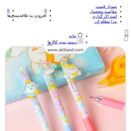
نمودار قیمت
0
0
مقایسه محصول
افزودن به علاقه‌مندی‌ها
اشتراک گذاری
مرا مطلع کن
خانه
دسته بندی کالا ها
دسته بندی کالا ها
لوازم تحریر و هنر
لوازم تحریر و هنر
مداد
پاک کن و غلط گیر
مداد تراش
اتود و نوک
روان نویس فانتزی
خودکار و خودکار فشاری
ماژیک ها
دفترچه یادداشت
استیکر
استیک نوت
خط کش و گونیا
کیف غذا
کوله پشتی
چسب
کاتر فانتزی
بوک مارک
ماشین حساب
قیچی