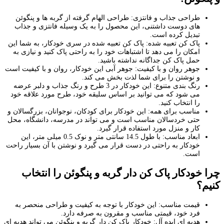
طراحی جذاب و فانتزی: طراحی الهام گرفته از گربه ها و پنگوئن
های دوست داشتنی، این محصول را به یک وسیله فانتزی و جذاب
تبدیل کرده است.
پاک کن تعبیه شده: پاک کن تعبیه شده در سری خودکار، به شما این
امکان را می دهد تا اشتباهات خود را به راحتی پاک کنید و نیازی به
حمل پاک کن جداگانه نداشته باشید.
جوهر روان و با کیفیت: جوهر آبی این خودکار، روان و با کیفیت است
و نوشتن را برای شما لذت بخش می کند.
رنگ بندی متنوع: این خودکار در 3 طرح و رنگ جذاب و دلبر عرضه
می شود که می توانید بر اساس سلیقه خود، طرح مورد علاقه خود
را انتخاب کنید.
مناسب برای همه: این خودکار برای کودکان، نوجوانان، بزرگسالان و
حتی خردسالان مناسب است و می تواند در مدرسه، دانشگاه، محل
کار و منزل مورد استفاده قرار گیرد.
ابعاد مناسب: با طول 14.5 سانتی متر و نوک 0.5 میلی متر، این
خودکار به راحتی در دست قرار می گیرد و نوشتن با آن بسیار راحت
است.
چرا خودکار پاک کن دار گربه و پنگوئن را انتخاب
کنیم؟
قیمت مناسب: این خودکار با توجه به کیفیت و طراحی منحصر به
فرد خود، قیمتی مناسب و مقرون به صرفه دارد.
هدیه ای ایده آل: خودکار پاک کن دار گربه و پنگوئن می تواند هدیه ای