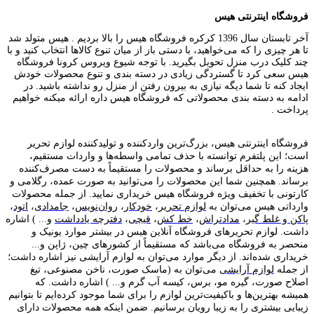
فروشگاه اینترنتی هیس
آخر تابستان سال 1396 کرکره فروشگاه هیس را بالا بردیم . هیس متولد شد
تا هر چیزی را که می‌خواهید، با دستی باز از میان تنوع کالاها انتخاب کنید و با
چند کلیک درب منزل تحویل بگیرید. با توجه شیوع ویروس کرونا فروشگاه
هیس سعی کرد تا گستردگی زیادی در دسته بندی و تنوع محصولات خودش
ایجاد کنه تا شما دیگه نیازی به بیرون رفتن از منزل رو نداشته باشید. در
ادامه به دسته بندی محصولاتی که فروشگاه هیس داره ارائه میکنه خواهیم
پرداخت .
فروشگاه اینترنتی هیس، بزرگ‌ترین وارد‌کننده و تولید‌کننده لوازم تحریر
است؛ این پلتفرم توانسته با حذف تمامی واسطه‌ها و واردات مستقیم،
هزینه را به حداقل برساند و محصولات را مستقیماً به دست مصرف‌کننده
برساند. همچنین شما این محصولات را می‌توانید به صورت عمده، رگلامی و
کارتونی با تخفیف ویژه فروشگاه هیس خریداری نمایید. از جمله محصولات
وارداتی هیس می‌توان به
لوازم تحریر
،
خودکار
،
روان‌نویس
،
جامدادی
،
اتود
،
پاکن و غلط گیر
،
مدادتراش
،
خط کش
،
قیچی
،
دفترچه یادداشت
و... ) اشاره
داشت. لوازم تحریر‌های فروشگاه آنلاین هیس در بیشتر موارد یونیک و
منحصر به فروشگاه می‌باشد که مستقیماً از کشور‌های چین، ژاپن و...
خریداری شده‌اند. از دیگر موارد می‌توان به لوازم آرایشی نیز اشاره داشت؛
از جمله
لوازم آرایشی
می‌توان به (ماسک صورت، ناخن مصنوعی، تیغ
اصلاح صورت، گیره مو، برس، کیسه آب گرم و... ) اشاره داشت. که
همیشه بهترین‌ها و باکیفیت‌ترین لوازم را برای شما موجود کرده‌ایم تا بتوانیم
زیبایی بیشتری را به زیبا رویان برسانیم. ضمن اینکه همه محصولات دارای