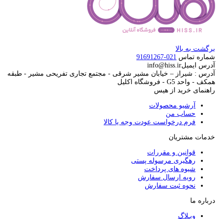
برگشت به بالا
شماره تماس
021-91691267
آدرس ایمیل
info@hiss.ir
آدرس : شیراز – خیابان مشیر شرقی - مجتمع تجاری تفریحی مشیر - طبقه
همکف - واحد G5 - فروشگاه اکلیل
راهنمای خرید از هیس
آرشیو محصولات
حساب من
فرم درخواست عودت وجه یا کالا
خدمات مشتریان
قوانین و مقررات
رهگیری مرسوله پستی
شیوه های پرداخت
رویه ارسال سفارش
نحوه ثبت سفارش
درباره ما
وبـلاگ