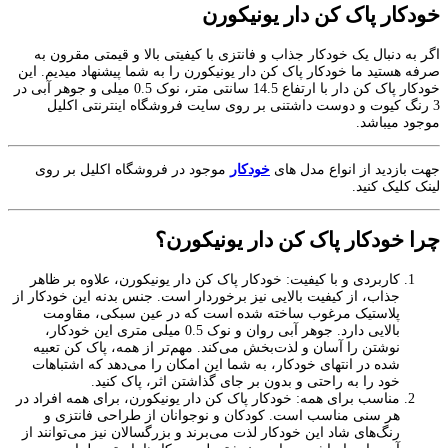
خودکار پاک کن دار یونیکورن
اگر به دنبال یک خودکار جذاب و فانتزی با کیفیتی بالا و قیمتی مقرون به
صرفه هستید ما خودکار پاک کن دار یونیکورن را به شما پیشنهاد میدیم. این
خودکار پاک کن دار با ارتفاع 14.5 سانتی متر، نوک 0.5 میلی و جوهر آبی در
3 رنگ کیوت و دوست داشتنی بر روی سایت فروشگاه اینترنتی اکلیل
موجود میباشد.
جهت بازدید از انواع مدل های
خودکار
موجود در فروشگاه اکلیل بر روی
لینک کلیک کنید.
چرا خودکار پاک کن دار یونیکورن؟
کاربردی و با کیفیت: خودکار پاک کن دار یونیکورن، علاوه بر ظاهر
جذاب، از کیفیت بالایی نیز برخوردار است. جنس بدنه این خودکار از
پلاستیک مرغوب ساخته شده است که در عین سبکی، مقاومت
بالایی دارد. جوهر آبی روان و نوک 0.5 میلی متری این خودکار،
نوشتن را آسان و لذت‌بخش می‌کند. مهم‌تر از همه، پاک کن تعبیه
شده در انتهای خودکار، به شما این امکان را می‌دهد که اشتباهات
خود را به راحتی و بدون بر جای گذاشتن اثر، پاک کنید.
مناسب برای همه: خودکار پاک کن دار یونیکورن، برای همه افراد در
هر سنی مناسب است. کودکان و نوجوانان از طراحی فانتزی و
رنگ‌های شاد این خودکار لذت می‌برند و بزرگسالان نیز می‌توانند از