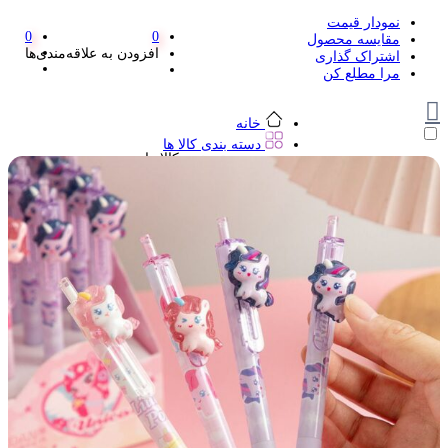
نمودار قیمت
0
0
مقایسه محصول
افزودن به علاقه‌مندی‌ها
اشتراک گذاری
مرا مطلع کن
خانه
دسته بندی کالا ها
دسته بندی کالا ها
لوازم تحریر و هنر
لوازم تحریر و هنر
مداد
پاک کن و غلط گیر
مداد تراش
اتود و نوک
روان نویس فانتزی
خودکار و خودکار فشاری
ماژیک ها
دفترچه یادداشت
استیکر
استیک نوت
خط کش و گونیا
کیف غذا
کوله پشتی
چسب
کاتر فانتزی
بوک مارک
ماشین حساب
قیچی