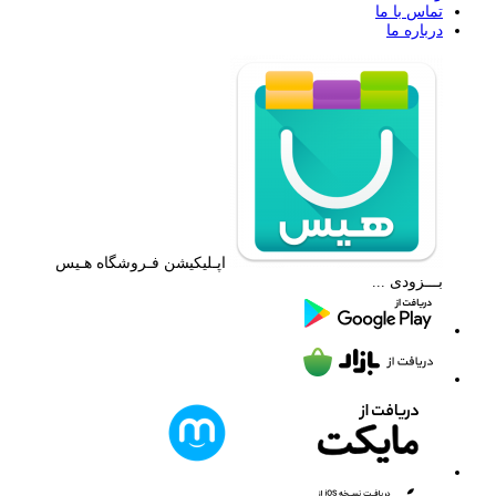
تماس با ما
درباره ما
اپـلیکیشن فـروشگاه هـیس
بـــزودی ...