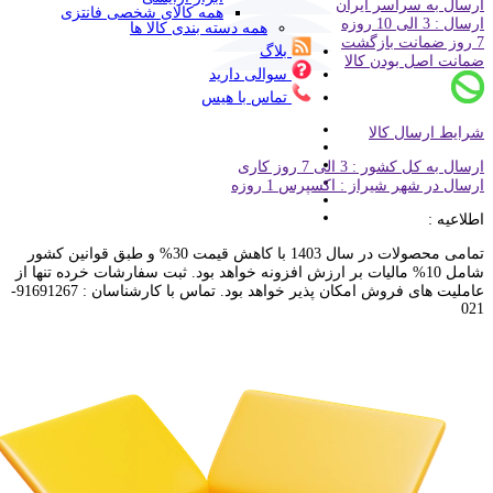
ارسال به سراسر ایران
همه کالای شخصی فانتزی
ارسال : 3 الی 10 روزه
همه دسته بندی کالا ها
7 روز ضمانت بازگشت
بلاگ
ضمانت اصل بودن کالا
سوالی دارید
تماس با هیس
شرایط ارسال کالا
ارسال به کل کشور : 3 الی 7 روز کاری
ارسال در شهر شیراز : اکسپرس 1 روزه
اطلاعیه :
تمامی محصولات در سال 1403 با کاهش قیمت 30% و طبق قوانین کشور
شامل 10% مالیات بر ارزش افزونه خواهد بود. ثبت سفارشات خرده تنها از
عاملیت های فروش امکان پذیر خواهد بود. تماس با کارشناسان : 91691267-
021