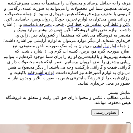
هزینه را به حداقل برساند و محصولات را مستقیماً به دست مصرف‌کننده
برساند. همچنین شما این محصولات را می‌توانید به صورت عمده، رگلامی و
کارتونی با تخفیف ویژه فروشگاه هیس خریداری نمایید. از جمله محصولات
وارداتی هیس می‌توان به
لوازم تحریر
،
خودکار
،
روان‌نویس
،
جامدادی
،
اتود
،
پاکن و غلط گیر
،
مدادتراش
،
خط کش
،
قیچی
،
دفترچه یادداشت
و... ) اشاره
داشت. لوازم تحریر‌های فروشگاه آنلاین هیس در بیشتر موارد یونیک و
منحصر به فروشگاه می‌باشد که مستقیماً از کشور‌های چین، ژاپن و...
خریداری شده‌اند. از دیگر موارد می‌توان به لوازم آرایشی نیز اشاره داشت؛
از جمله
لوازم آرایشی
می‌توان به (ماسک صورت، ناخن مصنوعی، تیغ
اصلاح صورت، گیره مو، برس، کیسه آب گرم و... ) اشاره داشت. که
همیشه بهترین‌ها و باکیفیت‌ترین لوازم را برای شما موجود کرده‌ایم تا بتوانیم
زیبایی بیشتری را به زیبا رویان برسانیم. ضمن اینکه همه محصولات دارای
گارانتی قیمت و گارانتی بازگشت وجه می‌باشند. از دیگر محصولات هیس
می‌توان به لوازم آشپزخانه نیز اشاره داشت.
لوازم آشپزخانه
باکیفیت و
ارزان قیمت را از فروشگاه اینترنتی هیس به صورت آنلاین و بدون نیاز به
حضور در محل خریداری نمایید.
نمایش بیشتر
تمامی مطالب ، عکس و محتوا دارای حق کپی رایت و متعلق به فروشگاه
هیس محفوظ میباشد.
تصاویر رسمی