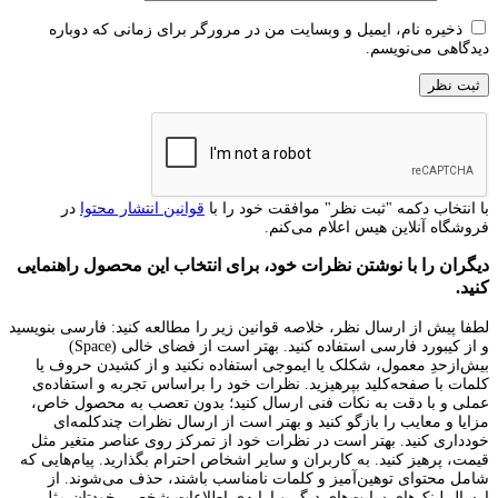
ذخیره نام، ایمیل و وبسایت من در مرورگر برای زمانی که دوباره
دیدگاهی می‌نویسم.
با انتخاب دکمه "ثبت نظر" موافقت خود را با
قوانین انتشار محتوا
در
فروشگاه آنلاین هیس اعلام می‌کنم.
دیگران را با نوشتن نظرات خود، برای انتخاب این محصول راهنمایی
کنید.
لطفا پیش از ارسال نظر، خلاصه قوانین زیر را مطالعه کنید: فارسی بنویسید
و از کیبورد فارسی استفاده کنید. بهتر است از فضای خالی (Space)
بیش‌از‌حدِ معمول، شکلک یا ایموجی استفاده نکنید و از کشیدن حروف یا
کلمات با صفحه‌کلید بپرهیزید. نظرات خود را براساس تجربه و استفاده‌ی
عملی و با دقت به نکات فنی ارسال کنید؛ بدون تعصب به محصول خاص،
مزایا و معایب را بازگو کنید و بهتر است از ارسال نظرات چندکلمه‌‌ای
خودداری کنید. بهتر است در نظرات خود از تمرکز روی عناصر متغیر مثل
قیمت، پرهیز کنید. به کاربران و سایر اشخاص احترام بگذارید. پیام‌هایی که
شامل محتوای توهین‌آمیز و کلمات نامناسب باشند، حذف می‌شوند. از
ارسال لینک‌های سایت‌های دیگر و ارایه‌ی اطلاعات شخصی خودتان مثل