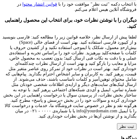
با انتخاب دکمه "ثبت نظر" موافقت خود را با
قوانین انتشار محتوا
در
فروشگاه آنلاین هیس اعلام می‌کنم.
دیگران را با نوشتن نظرات خود، برای انتخاب این محصول راهنمایی
کنید.
لطفا پیش از ارسال نظر، خلاصه قوانین زیر را مطالعه کنید: فارسی بنویسید
و از کیبورد فارسی استفاده کنید. بهتر است از فضای خالی (Space)
بیش‌از‌حدِ معمول، شکلک یا ایموجی استفاده نکنید و از کشیدن حروف یا
کلمات با صفحه‌کلید بپرهیزید. نظرات خود را براساس تجربه و استفاده‌ی
عملی و با دقت به نکات فنی ارسال کنید؛ بدون تعصب به محصول خاص،
مزایا و معایب را بازگو کنید و بهتر است از ارسال نظرات چندکلمه‌‌ای
خودداری کنید. بهتر است در نظرات خود از تمرکز روی عناصر متغیر مثل
قیمت، پرهیز کنید. به کاربران و سایر اشخاص احترام بگذارید. پیام‌هایی که
شامل محتوای توهین‌آمیز و کلمات نامناسب باشند، حذف می‌شوند. از
ارسال لینک‌های سایت‌های دیگر و ارایه‌ی اطلاعات شخصی خودتان مثل
شماره تماس، ایمیل و آی‌دی شبکه‌های اجتماعی پرهیز کنید. با توجه به
ساختار بخش نظرات، از پرسیدن سوال یا درخواست راهنمایی در این بخش
خودداری کرده و سوالات خود را در بخش «پرسش و پاسخ» مطرح کنید.
هرگونه نقد و نظر در خصوص سایت فروشگاه ما، خدمات و درخواست کالا
را با ایمیل info@yourdomain.com یا با شماره‌ی ۰۰۰۰ - ۰۲۱ در میان
بگذارید و از نوشتن آن‌ها در بخش نظرات خودداری کنید.
ثبت نظر
دیدگاه ها