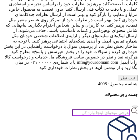
کلمات با صفحه‌کلید بپرهیزید. نظرات خود را براساس تجربه و استفاده‌ی
عملی و با دقت به نکات فنی ارسال کنید؛ بدون تعصب به محصول خاص،
مزایا و معایب را بازگو کنید و بهتر است از ارسال نظرات چندکلمه‌‌ای
خودداری کنید. بهتر است در نظرات خود از تمرکز روی عناصر متغیر مثل
قیمت، پرهیز کنید. به کاربران و سایر اشخاص احترام بگذارید. پیام‌هایی که
شامل محتوای توهین‌آمیز و کلمات نامناسب باشند، حذف می‌شوند. از
ارسال لینک‌های سایت‌های دیگر و ارایه‌ی اطلاعات شخصی خودتان مثل
شماره تماس، ایمیل و آی‌دی شبکه‌های اجتماعی پرهیز کنید. با توجه به
ساختار بخش نظرات، از پرسیدن سوال یا درخواست راهنمایی در این بخش
خودداری کرده و سوالات خود را در بخش «پرسش و پاسخ» مطرح کنید.
هرگونه نقد و نظر در خصوص سایت فروشگاه ما، خدمات و درخواست کالا
را با ایمیل info@yourdomain.com یا با شماره‌ی ۰۰۰۰ - ۰۲۱ در میان
بگذارید و از نوشتن آن‌ها در بخش نظرات خودداری کنید.
ثبت نظر
شناسه محصول:
4008
جست و جو محصولات
جستجوی
محصولات