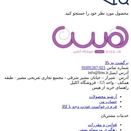
محصول مورد نظر خود را جستجو کنید.
برگشت به بالا
شماره تماس
021-91691267
آدرس ایمیل
info@hiss.ir
آدرس : شیراز – خیابان مشیر شرقی - مجتمع تجاری تفریحی مشیر - طبقه
همکف - واحد G5 - فروشگاه اکلیل
راهنمای خرید از هیس
آرشیو محصولات
حساب من
فرم درخواست عودت وجه یا کالا
خدمات مشتریان
قوانین و مقررات
رهگیری مرسوله پستی