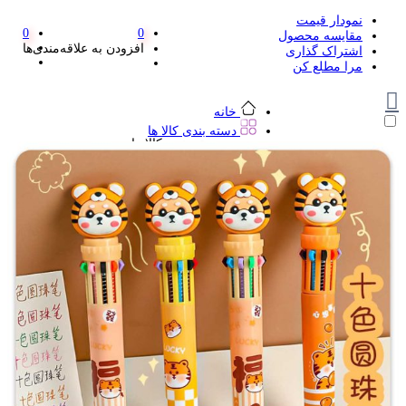
نمودار قیمت
0
0
مقایسه محصول
افزودن به علاقه‌مندی‌ها
اشتراک گذاری
مرا مطلع کن
خانه
دسته بندی کالا ها
دسته بندی کالا ها
لوازم تحریر و هنر
لوازم تحریر و هنر
مداد
پاک کن و غلط گیر
مداد تراش
اتود و نوک
روان نویس فانتزی
خودکار و خودکار فشاری
ماژیک ها
دفترچه یادداشت
استیکر
استیک نوت
خط کش و گونیا
کیف غذا
کوله پشتی
چسب
کاتر فانتزی
بوک مارک
ماشین حساب
قیچی