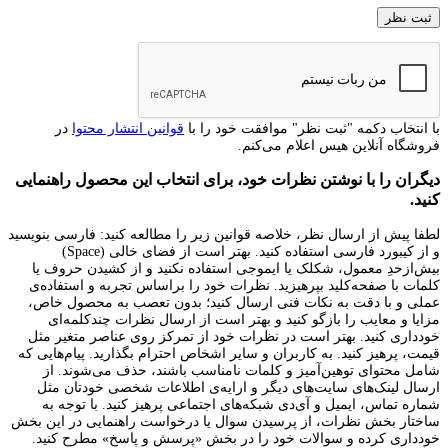
با انتخاب دکمه "ثبت نظر" موافقت خود را با
قوانین انتشار محتوا
در
فروشگاه آنلاین هیس اعلام می‌کنم.
دیگران را با نوشتن نظرات خود، برای انتخاب این محصول راهنمایی
کنید.
لطفا پیش از ارسال نظر، خلاصه قوانین زیر را مطالعه کنید: فارسی بنویسید
و از کیبورد فارسی استفاده کنید. بهتر است از فضای خالی (Space)
بیش‌از‌حدِ معمول، شکلک یا ایموجی استفاده نکنید و از کشیدن حروف یا
کلمات با صفحه‌کلید بپرهیزید. نظرات خود را براساس تجربه و استفاده‌ی
عملی و با دقت به نکات فنی ارسال کنید؛ بدون تعصب به محصول خاص،
مزایا و معایب را بازگو کنید و بهتر است از ارسال نظرات چندکلمه‌‌ای
خودداری کنید. بهتر است در نظرات خود از تمرکز روی عناصر متغیر مثل
قیمت، پرهیز کنید. به کاربران و سایر اشخاص احترام بگذارید. پیام‌هایی که
شامل محتوای توهین‌آمیز و کلمات نامناسب باشند، حذف می‌شوند. از
ارسال لینک‌های سایت‌های دیگر و ارایه‌ی اطلاعات شخصی خودتان مثل
شماره تماس، ایمیل و آی‌دی شبکه‌های اجتماعی پرهیز کنید. با توجه به
ساختار بخش نظرات، از پرسیدن سوال یا درخواست راهنمایی در این بخش
خودداری کرده و سوالات خود را در بخش «پرسش و پاسخ» مطرح کنید.