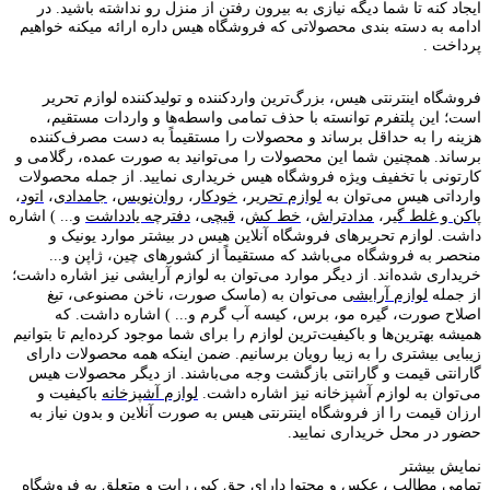
ایجاد کنه تا شما دیگه نیازی به بیرون رفتن از منزل رو نداشته باشید. در
ادامه به دسته بندی محصولاتی که فروشگاه هیس داره ارائه میکنه خواهیم
پرداخت .
فروشگاه اینترنتی هیس، بزرگ‌ترین وارد‌کننده و تولید‌کننده لوازم تحریر
است؛ این پلتفرم توانسته با حذف تمامی واسطه‌ها و واردات مستقیم،
هزینه را به حداقل برساند و محصولات را مستقیماً به دست مصرف‌کننده
برساند. همچنین شما این محصولات را می‌توانید به صورت عمده، رگلامی و
کارتونی با تخفیف ویژه فروشگاه هیس خریداری نمایید. از جمله محصولات
وارداتی هیس می‌توان به
لوازم تحریر
،
خودکار
،
روان‌نویس
،
جامدادی
،
اتود
،
پاکن و غلط گیر
،
مدادتراش
،
خط کش
،
قیچی
،
دفترچه یادداشت
و... ) اشاره
داشت. لوازم تحریر‌های فروشگاه آنلاین هیس در بیشتر موارد یونیک و
منحصر به فروشگاه می‌باشد که مستقیماً از کشور‌های چین، ژاپن و...
خریداری شده‌اند. از دیگر موارد می‌توان به لوازم آرایشی نیز اشاره داشت؛
از جمله
لوازم آرایشی
می‌توان به (ماسک صورت، ناخن مصنوعی، تیغ
اصلاح صورت، گیره مو، برس، کیسه آب گرم و... ) اشاره داشت. که
همیشه بهترین‌ها و باکیفیت‌ترین لوازم را برای شما موجود کرده‌ایم تا بتوانیم
زیبایی بیشتری را به زیبا رویان برسانیم. ضمن اینکه همه محصولات دارای
گارانتی قیمت و گارانتی بازگشت وجه می‌باشند. از دیگر محصولات هیس
می‌توان به لوازم آشپزخانه نیز اشاره داشت.
لوازم آشپزخانه
باکیفیت و
ارزان قیمت را از فروشگاه اینترنتی هیس به صورت آنلاین و بدون نیاز به
حضور در محل خریداری نمایید.
نمایش بیشتر
تمامی مطالب ، عکس و محتوا دارای حق کپی رایت و متعلق به فروشگاه