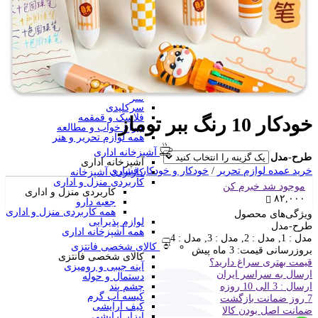
منگنه فانتزی
سرگرمی و آموزشی
فانتزی ها
برچسب استیکری
کاور A4 و پوشه فانتزی
جامدادی
تخته وایت برد
تخته شاسی
ساعت رومیزی
متر
سرکلیدی
فلاسک و قمقمه
خودکار 10 رنگ ببر توماز
چراغ خواب و مطالعه
همه لوازم تحریر و هنر
آشپزخانه اداری
طرح-مدل
آشپزخانه اداری
خرید عمده لوازم تحریر
/
خودکار و خودکار فشاری
کاربردی آشپزخانه
کاربردی منزل و اداری
موجود شد خبرم کن
کاربردی منزل و اداری
۸۲,۰۰۰
جعبه دارو
همه کاربردی منزل و اداری
ویژگی‌های محصول
لوازم پذیرایی
طرح-مدل
همه آشپزخانه اداری
مدل : 1, مدل : 2, مدل : 3, مدل : 4
کالای شخصی فانتزی
بروزرسانی قیمت:
3 ماه پیش
کالای شخصی فانتزی
قیمت بهتری سراغ دارید؟
آینه جیبی و رومیزی
ارسال به سراسر ایران
دستمال و حوله
ارسال : 3 الی 10 روزه
چشم بند
کیسه آب گرم
7 روز ضمانت بازگشت
کیف آرایشی
ضمانت اصل بودن کالا
ابزار آرایشی