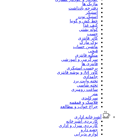
ماژیک ها
دفترچه یادداشت
استیکر
استیک نوت
خط کش و گونیا
کیف غذا
کوله پشتی
چسب
کاتر فانتزی
بوک مارک
ماشین حساب
قیچی
منگنه فانتزی
سرگرمی و آموزشی
فانتزی ها
برچسب استیکری
کاور A4 و پوشه فانتزی
جامدادی
تخته وایت برد
تخته شاسی
ساعت رومیزی
متر
سرکلیدی
فلاسک و قمقمه
چراغ خواب و مطالعه
آشپزخانه اداری
کاربردی آشپزخانه
کاربردی منزل و اداری
جعبه دارو
لوازم پذیرایی