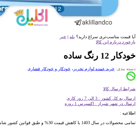
آیا قیمت مناسب‌تری سراغ دارید؟
بله
|
خیر
بازخورد درباره این کالا
خودکار 12 رنگ ساده
دسته بندی:
خرید عمده لوازم تحریر
،
خودکار و خودکار فشاری
شرایط ارسال کالا
ارسال به کل کشور : 3 الی 7 روز کاری
ارسال در شهر شیراز : اکسپرس 1 روزه
اطلاعیه :
تمامی محصولات در سال 1403 با کاهش قیمت 30% و طبق قوانین کشور شامل 10% مالیات بر ارزش افزونه خواهد بود. ثبت سفارشات خرده تنها از عاملیت های فروش امکان پذیر خواهد بود. تماس با کارشناسان : 91691267-021