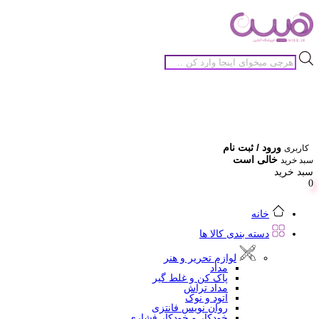
جستجوی
محصولات
ورود / ثبت نام
کاربری
خالی است
سبد خرید
سبد خرید
0
خانه
دسته بندی کالا ها
لوازم تحریر و هنر
مداد
پاک کن و غلط گیر
مداد تراش
اتود و نوک
روان نویس فانتزی
خودکار و خودکار فشاری