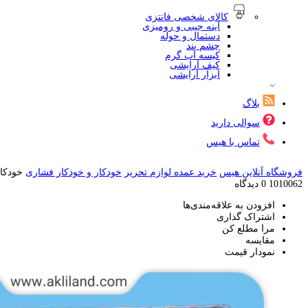
کالای شخصی فانتزی
آینه جیبی و رومیزی
دستمال و حوله
چشم بند
کیسه آب گرم
کیف آرایشی
ابزار آرایشی
بلاگ
سوالی دارید
تماس با هیس
فروشگاه آنلاین هیس
خرید عمده لوازم تحریر
خودکار و خودکار فشاری
خودکار 12 رنگ 
1010062
0 دیدگاه
افزودن به علاقه‌مندی‌ها
اشتراک گذاری
مرا مطلع کن
مقایسه
نمودار قیمت