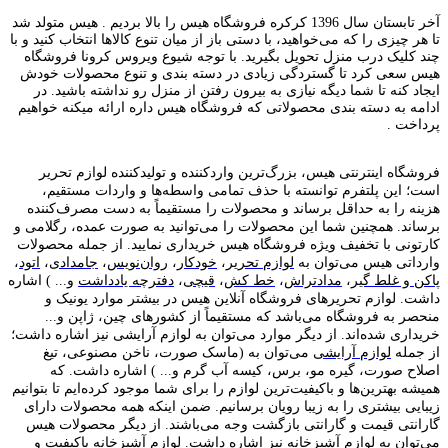
آخر تابستان سال 1396 کرکره فروشگاه هیس را بالا بردیم . هیس متولد شد
تا هر چیزی را که می‌خواهید، با دستی باز از میان تنوع کالاها انتخاب کنید و با
چند کلیک درب منزل تحویل بگیرید. با توجه شیوع ویروس کرونا فروشگاه
هیس سعی کرد تا گستردگی زیادی در دسته بندی و تنوع محصولات خودش
ایجاد کنه تا شما دیگه نیازی به بیرون رفتن از منزل رو نداشته باشید. در
ادامه به دسته بندی محصولاتی که فروشگاه هیس داره ارائه میکنه خواهیم
پرداخت .
فروشگاه اینترنتی هیس، بزرگ‌ترین وارد‌کننده و تولید‌کننده لوازم تحریر
است؛ این پلتفرم توانسته با حذف تمامی واسطه‌ها و واردات مستقیم،
هزینه را به حداقل برساند و محصولات را مستقیماً به دست مصرف‌کننده
برساند. همچنین شما این محصولات را می‌توانید به صورت عمده، رگلامی و
کارتونی با تخفیف ویژه فروشگاه هیس خریداری نمایید. از جمله محصولات
وارداتی هیس می‌توان به
لوازم تحریر
،
خودکار
،
روان‌نویس
،
جامدادی
،
اتود
،
پاکن و غلط گیر
،
مدادتراش
،
خط کش
،
قیچی
،
دفترچه یادداشت
و... ) اشاره
داشت. لوازم تحریر‌های فروشگاه آنلاین هیس در بیشتر موارد یونیک و
منحصر به فروشگاه می‌باشد که مستقیماً از کشور‌های چین، ژاپن و...
خریداری شده‌اند. از دیگر موارد می‌توان به لوازم آرایشی نیز اشاره داشت؛
از جمله
لوازم آرایشی
می‌توان به (ماسک صورت، ناخن مصنوعی، تیغ
اصلاح صورت، گیره مو، برس، کیسه آب گرم و... ) اشاره داشت. که
همیشه بهترین‌ها و باکیفیت‌ترین لوازم را برای شما موجود کرده‌ایم تا بتوانیم
زیبایی بیشتری را به زیبا رویان برسانیم. ضمن اینکه همه محصولات دارای
گارانتی قیمت و گارانتی بازگشت وجه می‌باشند. از دیگر محصولات هیس
می‌توان به لوازم آشپزخانه نیز اشاره داشت.
لوازم آشپزخانه
باکیفیت و