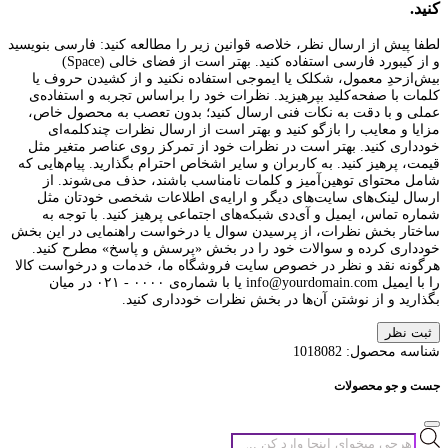
کنید.
لطفا پیش از ارسال نظر، خلاصه قوانین زیر را مطالعه کنید: فارسی بنویسید
و از کیبورد فارسی استفاده کنید. بهتر است از فضای خالی (Space)
بیش‌از‌حدِ معمول، شکلک یا ایموجی استفاده نکنید و از کشیدن حروف یا
کلمات با صفحه‌کلید بپرهیزید. نظرات خود را براساس تجربه و استفاده‌ی
عملی و با دقت به نکات فنی ارسال کنید؛ بدون تعصب به محصول خاص،
مزایا و معایب را بازگو کنید و بهتر است از ارسال نظرات چندکلمه‌‌ای
خودداری کنید. بهتر است در نظرات خود از تمرکز روی عناصر متغیر مثل
قیمت، پرهیز کنید. به کاربران و سایر اشخاص احترام بگذارید. پیام‌هایی که
شامل محتوای توهین‌آمیز و کلمات نامناسب باشند، حذف می‌شوند. از
ارسال لینک‌های سایت‌های دیگر و ارایه‌ی اطلاعات شخصی خودتان مثل
شماره تماس، ایمیل و آی‌دی شبکه‌های اجتماعی پرهیز کنید. با توجه به
ساختار بخش نظرات، از پرسیدن سوال یا درخواست راهنمایی در این بخش
خودداری کرده و سوالات خود را در بخش «پرسش و پاسخ» مطرح کنید.
هرگونه نقد و نظر در خصوص سایت فروشگاه ما، خدمات و درخواست کالا
را با ایمیل info@yourdomain.com یا با شماره‌ی ۰۰۰۰ - ۰۲۱ در میان
بگذارید و از نوشتن آن‌ها در بخش نظرات خودداری کنید.
ثبت نظر
شناسه محصول:
1018082
جست و جو محصولات
جستجوی