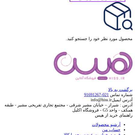
محصولات
محصول مورد نظر خود را جستجو کنید.
برگشت به بالا
شماره تماس
021-91691267
آدرس ایمیل
info@hiss.ir
آدرس : شیراز – خیابان مشیر شرقی - مجتمع تجاری تفریحی مشیر - طبقه
همکف - واحد G5 - فروشگاه اکلیل
راهنمای خرید از هیس
آرشیو محصولات
حساب من
فرم درخواست عودت وجه یا کالا