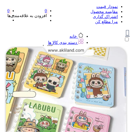
نمودار قیمت
0
0
مقایسه محصول
افزودن به علاقه‌مندی‌ها
اشتراک گذاری
مرا مطلع کن
خانه
دسته بندی کالا ها
دسته بندی کالا ها
لوازم تحریر و هنر
لوازم تحریر و هنر
مداد
پاک کن و غلط گیر
مداد تراش
اتود و نوک
روان نویس فانتزی
خودکار و خودکار فشاری
ماژیک ها
دفترچه یادداشت
استیکر
استیک نوت
خط کش و گونیا
کیف غذا
کوله پشتی
چسب
کاتر فانتزی
بوک مارک
ماشین حساب
قیچی