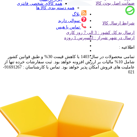
ضمانت اصل بودن کالا
همه کالای شخصی فانتزی
همه دسته بندی کالا ها
بلاگ
سوالی دارید
شرایط ارسال کالا
تماس با هیس
ارسال به کل کشور : 3 الی 7 روز کاری
ارسال در شهر شیراز : اکسپرس 1 روزه
اطلاعیه :
تمامی محصولات در سال 1403 با کاهش قیمت 30% و طبق قوانین کشور
شامل 10% مالیات بر ارزش افزونه خواهد بود. ثبت سفارشات خرده تنها از
عاملیت های فروش امکان پذیر خواهد بود. تماس با کارشناسان : 91691267-
021