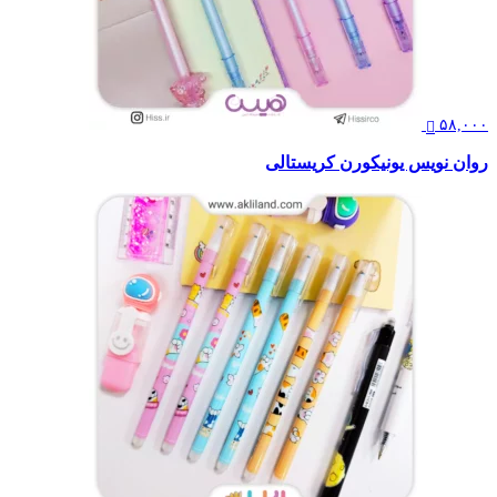
۵۸,۰۰۰
روان نویس یونیکورن کریستالی