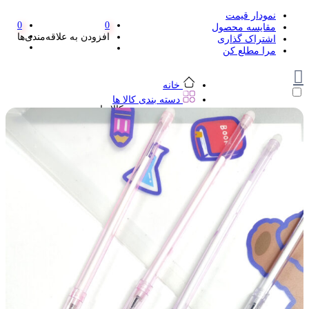
نمودار قیمت
0
0
مقایسه محصول
افزودن به علاقه‌مندی‌ها
اشتراک گذاری
مرا مطلع کن
خانه
دسته بندی کالا ها
دسته بندی کالا ها
لوازم تحریر و هنر
لوازم تحریر و هنر
مداد
پاک کن و غلط گیر
مداد تراش
اتود و نوک
روان نویس فانتزی
خودکار و خودکار فشاری
ماژیک ها
دفترچه یادداشت
استیکر
استیک نوت
خط کش و گونیا
کیف غذا
کوله پشتی
چسب
کاتر فانتزی
بوک مارک
ماشین حساب
قیچی