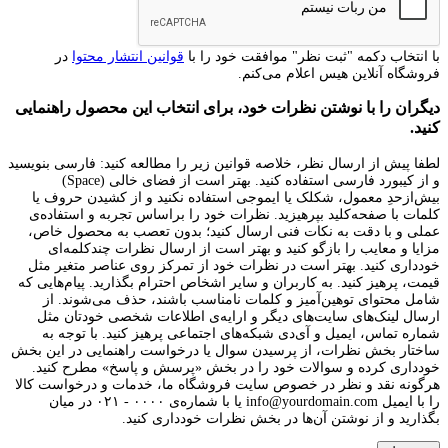
با انتخاب دکمه "ثبت نظر" موافقت خود را با
قوانین انتشار محتوا
در
فروشگاه آنلاین هیس اعلام می‌کنم.
دیگران را با نوشتن نظرات خود، برای انتخاب این محصول راهنمایی
کنید.
لطفا پیش از ارسال نظر، خلاصه قوانین زیر را مطالعه کنید: فارسی بنویسید
و از کیبورد فارسی استفاده کنید. بهتر است از فضای خالی (Space)
بیش‌از‌حدِ معمول، شکلک یا ایموجی استفاده نکنید و از کشیدن حروف یا
کلمات با صفحه‌کلید بپرهیزید. نظرات خود را براساس تجربه و استفاده‌ی
عملی و با دقت به نکات فنی ارسال کنید؛ بدون تعصب به محصول خاص،
مزایا و معایب را بازگو کنید و بهتر است از ارسال نظرات چندکلمه‌‌ای
خودداری کنید. بهتر است در نظرات خود از تمرکز روی عناصر متغیر مثل
قیمت، پرهیز کنید. به کاربران و سایر اشخاص احترام بگذارید. پیام‌هایی که
شامل محتوای توهین‌آمیز و کلمات نامناسب باشند، حذف می‌شوند. از
ارسال لینک‌های سایت‌های دیگر و ارایه‌ی اطلاعات شخصی خودتان مثل
شماره تماس، ایمیل و آی‌دی شبکه‌های اجتماعی پرهیز کنید. با توجه به
ساختار بخش نظرات، از پرسیدن سوال یا درخواست راهنمایی در این بخش
خودداری کرده و سوالات خود را در بخش «پرسش و پاسخ» مطرح کنید.
هرگونه نقد و نظر در خصوص سایت فروشگاه ما، خدمات و درخواست کالا
را با ایمیل info@yourdomain.com یا با شماره‌ی ۰۰۰۰ - ۰۲۱ در میان
بگذارید و از نوشتن آن‌ها در بخش نظرات خودداری کنید.