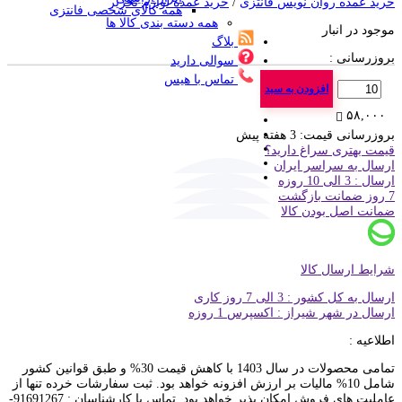
خرید عمده روان نویس فانتزی
/
خرید عمده لوازم تحریر
همه کالای شخصی فانتزی
همه دسته بندی کالا ها
موجود در انبار
بلاگ
بروزرسانی :
سوالی دارید
تماس با هیس
تعداد
افزودن به سبد
۵۸,۰۰۰
بروزرسانی قیمت:
3 هفته پیش
قیمت بهتری سراغ دارید؟
ارسال به سراسر ایران
ارسال : 3 الی 10 روزه
7 روز ضمانت بازگشت
ضمانت اصل بودن کالا
شرایط ارسال کالا
ارسال به کل کشور : 3 الی 7 روز کاری
ارسال در شهر شیراز : اکسپرس 1 روزه
اطلاعیه :
تمامی محصولات در سال 1403 با کاهش قیمت 30% و طبق قوانین کشور
شامل 10% مالیات بر ارزش افزونه خواهد بود. ثبت سفارشات خرده تنها از
عاملیت های فروش امکان پذیر خواهد بود. تماس با کارشناسان : 91691267-