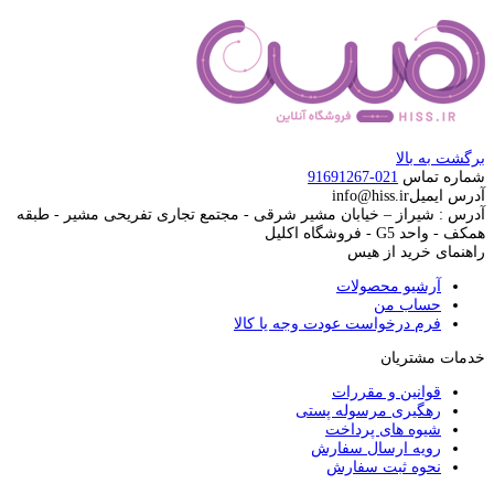
برگشت به بالا
شماره تماس
021-91691267
آدرس ایمیل
info@hiss.ir
آدرس : شیراز – خیابان مشیر شرقی - مجتمع تجاری تفریحی مشیر - طبقه
همکف - واحد G5 - فروشگاه اکلیل
راهنمای خرید از هیس
آرشیو محصولات
حساب من
فرم درخواست عودت وجه یا کالا
خدمات مشتریان
قوانین و مقررات
رهگیری مرسوله پستی
شیوه های پرداخت
رویه ارسال سفارش
نحوه ثبت سفارش