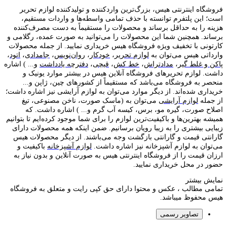
فروشگاه اینترنتی هیس، بزرگ‌ترین وارد‌کننده و تولید‌کننده لوازم تحریر
است؛ این پلتفرم توانسته با حذف تمامی واسطه‌ها و واردات مستقیم،
هزینه را به حداقل برساند و محصولات را مستقیماً به دست مصرف‌کننده
برساند. همچنین شما این محصولات را می‌توانید به صورت عمده، رگلامی و
کارتونی با تخفیف ویژه فروشگاه هیس خریداری نمایید. از جمله محصولات
وارداتی هیس می‌توان به
لوازم تحریر
،
خودکار
،
روان‌نویس
،
جامدادی
،
اتود
،
پاکن و غلط گیر
،
مدادتراش
،
خط کش
،
قیچی
،
دفترچه یادداشت
و... ) اشاره
داشت. لوازم تحریر‌های فروشگاه آنلاین هیس در بیشتر موارد یونیک و
منحصر به فروشگاه می‌باشد که مستقیماً از کشور‌های چین، ژاپن و...
خریداری شده‌اند. از دیگر موارد می‌توان به لوازم آرایشی نیز اشاره داشت؛
از جمله
لوازم آرایشی
می‌توان به (ماسک صورت، ناخن مصنوعی، تیغ
اصلاح صورت، گیره مو، برس، کیسه آب گرم و... ) اشاره داشت. که
همیشه بهترین‌ها و باکیفیت‌ترین لوازم را برای شما موجود کرده‌ایم تا بتوانیم
زیبایی بیشتری را به زیبا رویان برسانیم. ضمن اینکه همه محصولات دارای
گارانتی قیمت و گارانتی بازگشت وجه می‌باشند. از دیگر محصولات هیس
می‌توان به لوازم آشپزخانه نیز اشاره داشت.
لوازم آشپزخانه
باکیفیت و
ارزان قیمت را از فروشگاه اینترنتی هیس به صورت آنلاین و بدون نیاز به
حضور در محل خریداری نمایید.
نمایش بیشتر
تمامی مطالب ، عکس و محتوا دارای حق کپی رایت و متعلق به فروشگاه
هیس محفوظ میباشد.
تصاویر رسمی