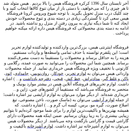
آخر تابستان سال 1396 کرکره فروشگاه هیس را بالا بردیم . هیس متولد شد
تا هر چیزی را که می‌خواهید، با دستی باز از میان تنوع کالاها انتخاب کنید و با
چند کلیک درب منزل تحویل بگیرید. با توجه شیوع ویروس کرونا فروشگاه
هیس سعی کرد تا گستردگی زیادی در دسته بندی و تنوع محصولات خودش
ایجاد کنه تا شما دیگه نیازی به بیرون رفتن از منزل رو نداشته باشید. در
ادامه به دسته بندی محصولاتی که فروشگاه هیس داره ارائه میکنه خواهیم
پرداخت .
فروشگاه اینترنتی هیس، بزرگ‌ترین وارد‌کننده و تولید‌کننده لوازم تحریر
است؛ این پلتفرم توانسته با حذف تمامی واسطه‌ها و واردات مستقیم،
هزینه را به حداقل برساند و محصولات را مستقیماً به دست مصرف‌کننده
برساند. همچنین شما این محصولات را می‌توانید به صورت عمده، رگلامی و
کارتونی با تخفیف ویژه فروشگاه هیس خریداری نمایید. از جمله محصولات
وارداتی هیس می‌توان به
لوازم تحریر
،
خودکار
،
روان‌نویس
،
جامدادی
،
اتود
،
پاکن و غلط گیر
،
مدادتراش
،
خط کش
،
قیچی
،
دفترچه یادداشت
و... ) اشاره
داشت. لوازم تحریر‌های فروشگاه آنلاین هیس در بیشتر موارد یونیک و
منحصر به فروشگاه می‌باشد که مستقیماً از کشور‌های چین، ژاپن و...
خریداری شده‌اند. از دیگر موارد می‌توان به لوازم آرایشی نیز اشاره داشت؛
از جمله
لوازم آرایشی
می‌توان به (ماسک صورت، ناخن مصنوعی، تیغ
اصلاح صورت، گیره مو، برس، کیسه آب گرم و... ) اشاره داشت. که
همیشه بهترین‌ها و باکیفیت‌ترین لوازم را برای شما موجود کرده‌ایم تا بتوانیم
زیبایی بیشتری را به زیبا رویان برسانیم. ضمن اینکه همه محصولات دارای
گارانتی قیمت و گارانتی بازگشت وجه می‌باشند. از دیگر محصولات هیس
می‌توان به لوازم آشپزخانه نیز اشاره داشت.
لوازم آشپزخانه
باکیفیت و