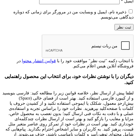
ایمیل
*
ذخیره نام، ایمیل و وبسایت من در مرورگر برای زمانی که دوباره
دیدگاهی می‌نویسم.
با انتخاب دکمه "ثبت نظر" موافقت خود را با
قوانین انتشار محتوا
در
فروشگاه آنلاین هیس اعلام می‌کنم.
دیگران را با نوشتن نظرات خود، برای انتخاب این محصول راهنمایی
کنید.
لطفا پیش از ارسال نظر، خلاصه قوانین زیر را مطالعه کنید: فارسی بنویسید
و از کیبورد فارسی استفاده کنید. بهتر است از فضای خالی (Space)
بیش‌از‌حدِ معمول، شکلک یا ایموجی استفاده نکنید و از کشیدن حروف یا
کلمات با صفحه‌کلید بپرهیزید. نظرات خود را براساس تجربه و استفاده‌ی
عملی و با دقت به نکات فنی ارسال کنید؛ بدون تعصب به محصول خاص،
مزایا و معایب را بازگو کنید و بهتر است از ارسال نظرات چندکلمه‌‌ای
خودداری کنید. بهتر است در نظرات خود از تمرکز روی عناصر متغیر مثل
قیمت، پرهیز کنید. به کاربران و سایر اشخاص احترام بگذارید. پیام‌هایی که
شامل محتوای توهین‌آمیز و کلمات نامناسب باشند، حذف می‌شوند. از