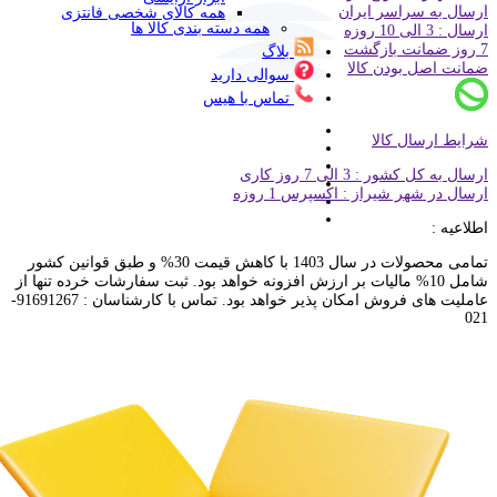
ارسال به سراسر ایران
همه کالای شخصی فانتزی
همه دسته بندی کالا ها
ارسال : 3 الی 10 روزه
7 روز ضمانت بازگشت
بلاگ
ضمانت اصل بودن کالا
سوالی دارید
تماس با هیس
شرایط ارسال کالا
ارسال به کل کشور : 3 الی 7 روز کاری
ارسال در شهر شیراز : اکسپرس 1 روزه
اطلاعیه :
تمامی محصولات در سال 1403 با کاهش قیمت 30% و طبق قوانین کشور
شامل 10% مالیات بر ارزش افزونه خواهد بود. ثبت سفارشات خرده تنها از
عاملیت های فروش امکان پذیر خواهد بود. تماس با کارشناسان : 91691267-
021