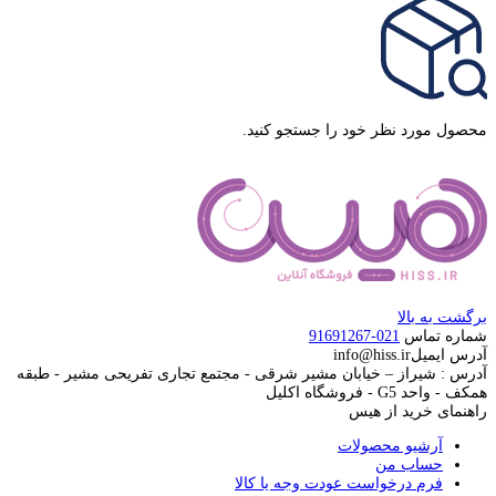
محصول مورد نظر خود را جستجو کنید.
برگشت به بالا
شماره تماس
021-91691267
آدرس ایمیل
info@hiss.ir
آدرس : شیراز – خیابان مشیر شرقی - مجتمع تجاری تفریحی مشیر - طبقه
همکف - واحد G5 - فروشگاه اکلیل
راهنمای خرید از هیس
آرشیو محصولات
حساب من
فرم درخواست عودت وجه یا کالا