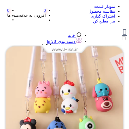
نمودار قیمت
0
0
مقایسه محصول
افزودن به علاقه‌مندی‌ها
اشتراک گذاری
مرا مطلع کن
خانه
دسته بندی کالا ها
دسته بندی کالا ها
لوازم تحریر و هنر
لوازم تحریر و هنر
مداد
پاک کن و غلط گیر
مداد تراش
اتود و نوک
روان نویس فانتزی
خودکار و خودکار فشاری
ماژیک ها
دفترچه یادداشت
استیکر
استیک نوت
خط کش و گونیا
کیف غذا
کوله پشتی
چسب
کاتر فانتزی
بوک مارک
ماشین حساب
قیچی