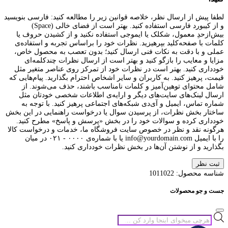
لطفا پیش از ارسال نظر، خلاصه قوانین زیر را مطالعه کنید: فارسی بنویسید
و از کیبورد فارسی استفاده کنید. بهتر است از فضای خالی (Space)
بیش‌از‌حدِ معمول، شکلک یا ایموجی استفاده نکنید و از کشیدن حروف یا
کلمات با صفحه‌کلید بپرهیزید. نظرات خود را براساس تجربه و استفاده‌ی
عملی و با دقت به نکات فنی ارسال کنید؛ بدون تعصب به محصول خاص،
مزایا و معایب را بازگو کنید و بهتر است از ارسال نظرات چندکلمه‌‌ای
خودداری کنید. بهتر است در نظرات خود از تمرکز روی عناصر متغیر مثل
قیمت، پرهیز کنید. به کاربران و سایر اشخاص احترام بگذارید. پیام‌هایی که
شامل محتوای توهین‌آمیز و کلمات نامناسب باشند، حذف می‌شوند. از
ارسال لینک‌های سایت‌های دیگر و ارایه‌ی اطلاعات شخصی خودتان مثل
شماره تماس، ایمیل و آی‌دی شبکه‌های اجتماعی پرهیز کنید. با توجه به
ساختار بخش نظرات، از پرسیدن سوال یا درخواست راهنمایی در این بخش
خودداری کرده و سوالات خود را در بخش «پرسش و پاسخ» مطرح کنید.
هرگونه نقد و نظر در خصوص سایت فروشگاه ما، خدمات و درخواست کالا
را با ایمیل info@yourdomain.com یا با شماره‌ی ۰۰۰۰ - ۰۲۱ در میان
بگذارید و از نوشتن آن‌ها در بخش نظرات خودداری کنید.
ثبت نظر
شناسه محصول:
1011022
جست و جو محصولات
جستجوی
محصولات