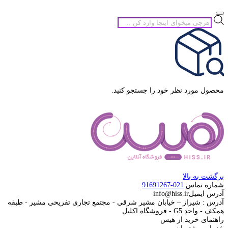
جستجوی
محصولات
محصول مورد نظر خود را جستجو کنید.
برگشت به بالا
شماره تماس
021-91691267
آدرس ایمیل
info@hiss.ir
آدرس : شیراز – خیابان مشیر شرقی - مجتمع تجاری تفریحی مشیر - طبقه
همکف - واحد G5 - فروشگاه اکلیل
راهنمای خرید از هیس