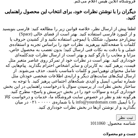
فروشگاه آنلاین هیس اعلام می‌کنم.
دیگران را با نوشتن نظرات خود، برای انتخاب این محصول راهنمایی
کنید.
لطفا پیش از ارسال نظر، خلاصه قوانین زیر را مطالعه کنید: فارسی بنویسید
و از کیبورد فارسی استفاده کنید. بهتر است از فضای خالی (Space)
بیش‌از‌حدِ معمول، شکلک یا ایموجی استفاده نکنید و از کشیدن حروف یا
کلمات با صفحه‌کلید بپرهیزید. نظرات خود را براساس تجربه و استفاده‌ی
عملی و با دقت به نکات فنی ارسال کنید؛ بدون تعصب به محصول خاص،
مزایا و معایب را بازگو کنید و بهتر است از ارسال نظرات چندکلمه‌‌ای
خودداری کنید. بهتر است در نظرات خود از تمرکز روی عناصر متغیر مثل
قیمت، پرهیز کنید. به کاربران و سایر اشخاص احترام بگذارید. پیام‌هایی که
شامل محتوای توهین‌آمیز و کلمات نامناسب باشند، حذف می‌شوند. از
ارسال لینک‌های سایت‌های دیگر و ارایه‌ی اطلاعات شخصی خودتان مثل
شماره تماس، ایمیل و آی‌دی شبکه‌های اجتماعی پرهیز کنید. با توجه به
ساختار بخش نظرات، از پرسیدن سوال یا درخواست راهنمایی در این بخش
خودداری کرده و سوالات خود را در بخش «پرسش و پاسخ» مطرح کنید.
هرگونه نقد و نظر در خصوص سایت فروشگاه ما، خدمات و درخواست کالا
را با ایمیل info@yourdomain.com یا با شماره‌ی ۰۰۰۰ - ۰۲۱ در میان
بگذارید و از نوشتن آن‌ها در بخش نظرات خودداری کنید.
ثبت نظر
شناسه محصول:
1011060
جست و جو محصولات