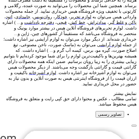
هزینه را به حداقل برساند و محصولات را مستقیماً به دست مصرف‌کننده
برساند. همچنین شما این محصولات را می‌توانید به صورت عمده، رگلامی و
کارتونی با تخفیف ویژه فروشگاه هیس خریداری نمایید. از جمله محصولات
وارداتی هیس می‌توان به
لوازم تحریر
،
خودکار
،
روان‌نویس
،
جامدادی
،
اتود
،
پاکن و غلط گیر
،
مدادتراش
،
خط کش
،
قیچی
،
دفترچه یادداشت
و... ) اشاره
داشت. لوازم تحریر‌های فروشگاه آنلاین هیس در بیشتر موارد یونیک و
منحصر به فروشگاه می‌باشد که مستقیماً از کشور‌های چین، ژاپن و...
خریداری شده‌اند. از دیگر موارد می‌توان به لوازم آرایشی نیز اشاره داشت؛
از جمله
لوازم آرایشی
می‌توان به (ماسک صورت، ناخن مصنوعی، تیغ
اصلاح صورت، گیره مو، برس، کیسه آب گرم و... ) اشاره داشت. که
همیشه بهترین‌ها و باکیفیت‌ترین لوازم را برای شما موجود کرده‌ایم تا بتوانیم
زیبایی بیشتری را به زیبا رویان برسانیم. ضمن اینکه همه محصولات دارای
گارانتی قیمت و گارانتی بازگشت وجه می‌باشند. از دیگر محصولات هیس
می‌توان به لوازم آشپزخانه نیز اشاره داشت.
لوازم آشپزخانه
باکیفیت و
ارزان قیمت را از فروشگاه اینترنتی هیس به صورت آنلاین و بدون نیاز به
حضور در محل خریداری نمایید.
نمایش بیشتر
تمامی مطالب ، عکس و محتوا دارای حق کپی رایت و متعلق به فروشگاه
هیس محفوظ میباشد.
تصاویر رسمی